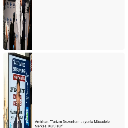
Turizmde siyasetin gölgesi
Korona virüsünün havacılık sektörüne finansal etkisi
Hazırlıklara başlayalım
Kötü başladık ama böyle gitmeyecek
Turizmde ortak strateji gerekli
Döviz kurlarını yakından izlemek gerekiyor
Nihayet 2018 yılı Havacılık Sektör Raporu yayınlandı
Değer zincirinde kırılma
Thomas Cook'tan son dakika golü
İlk 500
Rekor yılında herşey güllük gülistanlık mı?
Amirhan: "Turizm Dezenformasyonla Mücadele
Merkezi Kurulsun’’