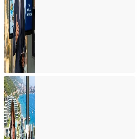
Turizmin geleceğinde bizi neler bekliyor?
FİNANS PİYASALARININ GELECEĞİ
Marka kent Niğde projesi
İstanbul havalimanı
Finans Derneği'nde Yeni dönem
Almanlardan net bir dönüş yok
Döviz kurları her şeyi belirliyor
Fırsat penceresi
İbre otellere dönmeye başladı
Rakamları doğru anlamak
Dünya havacılık sektörü 2018 yılına bakış
Daha çok yolumuz var