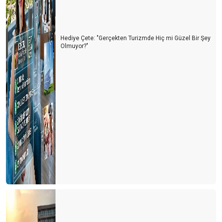
2019 fırsat ve tehditleri ile birlikte geliyor
Turizmin ikinci 100 günlük eylem planı
Hediye Çete: "Gerçekten Turizmde Hiç mi Güzel Bir Şey
Olmuyor?"
Resort kongresinin ardından
Stratejik Plan
En kötü geride kaldı mı?
Toplumsal Cinsiyet Dengesi
Uzun vade olumlu ama kısa vadeyi geçebilirsek
Stres devam ediyor
Finans sempozyumu
Uçak biletlerindeki artış
Yüksek kur yüksek faizin etkileri