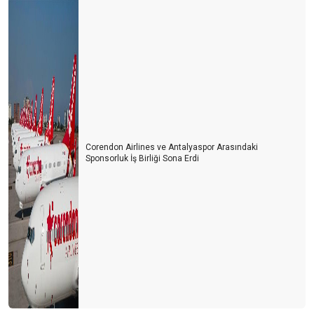
KUR MU FAİZ Mİ?
Antalya için yararlı bir etkinlik
FAİZ ARTIŞLARININ TURİZM SEKTÖRÜNE ETKİSİ
Erken seçim Turizm ekonomisini nasıl etkileyecek?
Kur, faiz ve yakıt fiyatlarının turizme etkisi
Corendon Airlines ve Antalyaspor Arasındaki
Bağımsız denetim nasıl olmalı?
Sponsorluk İş Birliği Sona Erdi
TURİZM SEKTÖRÜNDE RATING
KUR RİSKİ YÖNETİMİ VE ALGI-II
KUR RİSKİ YÖNETİMİ VE ALGI-I
YAĞMUR DİNDİ AMA GÜNEŞ HENÜZ AÇMADI
TİCARET SAVAŞLARININ TURİZME ETKİSİ