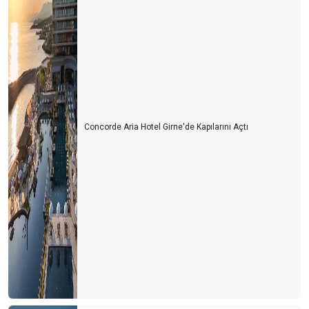
YEP’in turizm yaklaşımı
Havacılık sektöründe örnek bir çalışma “Can’ca Başarı Bursu”-II
İstanbul ve turizm
Kredilerdeki belirsizlik
Turizm sektöründe yatırım hamlesi
Concorde Aria Hotel Girne'de Kapılarını Açtı
Havacılık sektöründe örnek bir çalışma “Can’ca başarı bursu”
Turizm sektöründe 100 günlük eylem planı
Turizmde yeni dönem
TOBB havacılık sektör raporu-ıı
TOBB Türkiye sivil havacılık sektör raporu
Kur seviyesi korunmalı, faizler aşağıya çekilmeli
Vermek ve almak