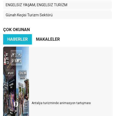
ENGELSİZ YAŞAM, ENGELSİZ TURİZM
Günah Keçisi Turizm Sektörü
2023’e Merhaba
ÇOK OKUNAN
Antalya Turizm Fuarı (ATF)
HABERLER
MAKALELER
İhtiyaçlar stratejiniz, Sorunlarınız ise Hedefleriniz oluyor!
Buz dağının görünmeyen kısmına hazır mıyız?
ÜVEY EVLAT ALANYA
GELECEĞİN YOLUNA DÜNDEN ÇIKMALIYDIK
TÜRKİYE'DE TURİZM İLE YAŞAMAK
HEPİMİZ AYNI GEMİDEYİZ! (EMİN MİYİZ?)
Antalya turizminde animasyon tartışması
YENİ NESİL TURİZM YÖNETİCİLERİ