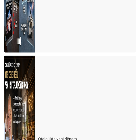
AKLIMIZDA DELİ SORULAR ????
Konaklama sektöründen son gelişmeler
Kim haklı? Kim haksız?
Yaşam ile Ölüm arasında ki ince çizgi = TURİZM
Otelcilikte yeni dönem