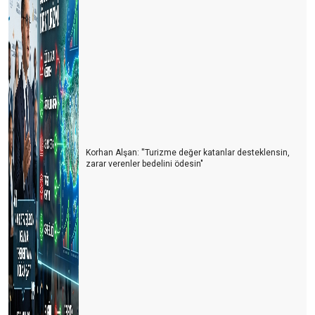
ÜVEY EVLAT ALANYA
GELECEĞİN YOLUNA DÜNDEN ÇIKMALIYDIK
TÜRKİYE'DE TURİZM İLE YAŞAMAK
HEPİMİZ AYNI GEMİDEYİZ! (EMİN MİYİZ?)
YENİ NESİL TURİZM YÖNETİCİLERİ
AKLIMIZDA DELİ SORULAR ????
Korhan Alşan: ''Turizme değer katanlar desteklensin,
zarar verenler bedelini ödesin"
Konaklama sektöründen son gelişmeler
Kim haklı? Kim haksız?
Yaşam ile Ölüm arasında ki ince çizgi = TURİZM