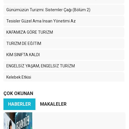
Günümüzün Turizmi: Sistemler Çağı (Bölüm 2)
Tesisler Güzel Ama İnsan Yönetimi Az
KAFAMIZA GÖRE TURİZM
TURIZM DE EĞİTİM
KİM SINIFTA KALDI
ENGELSİZ YAŞAM, ENGELSİZ TURİZM
Kelebek Etkisi
2023’e Merhaba
ÇOK OKUNAN
Antalya Turizm Fuarı (ATF)
HABERLER
MAKALELER
İhtiyaçlar stratejiniz, Sorunlarınız ise Hedefleriniz oluyor!
Buz dağının görünmeyen kısmına hazır mıyız?