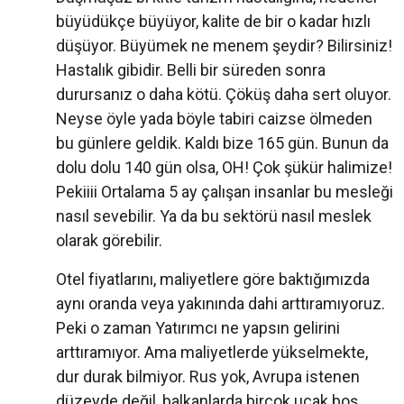
büyüdükçe büyüyor, kalite de bir o kadar hızlı
düşüyor. Büyümek ne menem şeydir? Bilirsiniz!
Hastalık gibidir. Belli bir süreden sonra
durursanız o daha kötü. Çöküş daha sert oluyor.
Neyse öyle yada böyle tabiri caizse ölmeden
bu günlere geldik. Kaldı bize 165 gün. Bunun da
dolu dolu 140 gün olsa, OH! Çok şükür halimize!
Pekiiii Ortalama 5 ay çalışan insanlar bu mesleği
nasıl sevebilir. Ya da bu sektörü nasıl meslek
olarak görebilir.
Otel fiyatlarını, maliyetlere göre baktığımızda
aynı oranda veya yakınında dahi arttıramıyoruz.
Peki o zaman Yatırımcı ne yapsın gelirini
arttıramıyor. Ama maliyetlerde yükselmekte,
dur durak bilmiyor. Rus yok, Avrupa istenen
düzeyde değil, balkanlarda birçok uçak boş