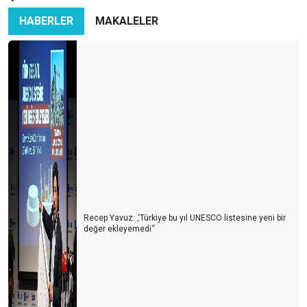
2023’e Merhaba
HABERLER
MAKALELER
Antalya Turizm Fuarı (ATF)
İhtiyaçlar stratejiniz, Sorunlarınız ise Hedefleriniz oluyor!
Buz dağının görünmeyen kısmına hazır mıyız?
ÜVEY EVLAT ALANYA
GELECEĞİN YOLUNA DÜNDEN ÇIKMALIYDIK
TÜRKİYE'DE TURİZM İLE YAŞAMAK
HEPİMİZ AYNI GEMİDEYİZ! (EMİN MİYİZ?)
Recep Yavuz: ‚‘Türkiye bu yıl UNESCO listesine yeni bir
AKLIMIZDA DELİ SORULAR ????
değer ekleyemedi‘‘
Konaklama sektöründen son gelişmeler
Kim haklı? Kim haksız?
Yaşam ile Ölüm arasında ki ince çizgi = TURİZM