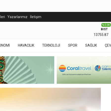
eleri
Yazarlarımız
İletişim
% 0.38
BIST
13755.87
ONOMİ
HAVACILIK
TEKNOLOJİ
SPOR
SAĞLIK
ÇE