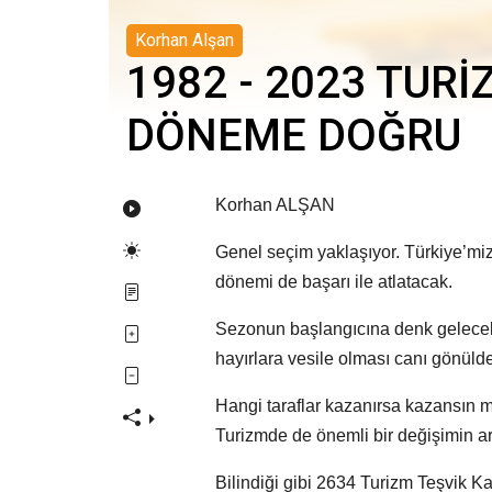
Korhan Alşan
1982 - 2023 TURİ
DÖNEME DOĞRU
Korhan ALŞAN
Genel seçim yaklaşıyor. Türkiye’mi
dönemi de başarı ile atlatacak.
Sezonun başlangıcına denk gelecek b
hayırlara vesile olması canı gönül
Hangi taraflar kazanırsa kazansın m
Turizmde de önemli bir değişimin ar
Bilindiği gibi 2634 Turizm Teşvik K