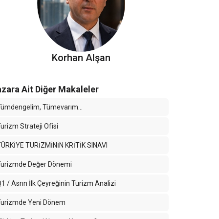
Korhan Alşan
zara Ait Diğer Makaleler
Tümdengelim, Tümevarım…
urizm Strateji Ofisi
TÜRKİYE TURİZMİNİN KRİTİK SINAVI
Turizmde Değer Dönemi
1 / Asrın İlk Çeyreğinin Turizm Analizi
Turizmde Yeni Dönem