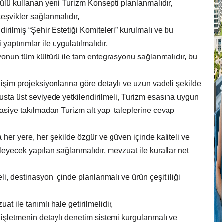
çülü kullanan yeni Turizm Konsepti planlanmalıdır,
eşvikler sağlanmalıdır,
T
p
dirilmiş “Şehir Estetiği Komiteleri” kurulmalı ve bu
 yaptırımlar ile uygulatılmalıdır,
O
m
asyonun tüm kültürü ile tam entegrasyonu sağlanmalıdır, bu
O
lişim projeksiyonlarına göre detaylı ve uzun vadeli şekilde
O
susta üst seviyede yetkilendirilmeli, Turizm esasına uygun
rasiye takılmadan Turizm alt yapı taleplerine cevap
O
da her yere, her şekilde özgür ve güven içinde kaliteli ve
leyecek yapılan sağlanmalıdır, mevzuat ile kurallar net
eli, destinasyon içinde planlanmalı ve ürün çeşitliliği
at ile tanımlı hale getirilmelidir,
 işletmenin detaylı denetim sistemi kurgulanmalı ve