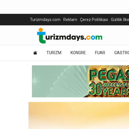
Turizmdays.com
Reklam
Çerez Politikası
Gizlilik İlk
TURİZM
KONGRE
FUAR
GASTR