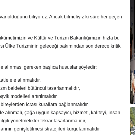
K
K
var olduğunu biliyoruz. Ancak bilmeliyiz ki süre her geçen
T
T
ümetimizin ve Kültür ve Turizm Bakanlığımızın hızla bu
sı Ülke Turizminin geleceği bakımından son derece kritik
T
Ç
e alınması gereken başlıca hususlar şöyledir;
tle ele alınmalıdır,
G
izm beldeleri bütüncül tasarlanmalıdır,
vik modelleri artırılmalıdır,
 bireylerden icrası kurallara bağlanmalıdır,
B
ele alınmalı, çağa uygun kapsayıcı, hizmeti, kaliteyi, insan
T
lgili yönetmelikler tekrar tasarlanmalıdır,
larının genişletilmesi stratejileri kurgulanmalıdır,
M