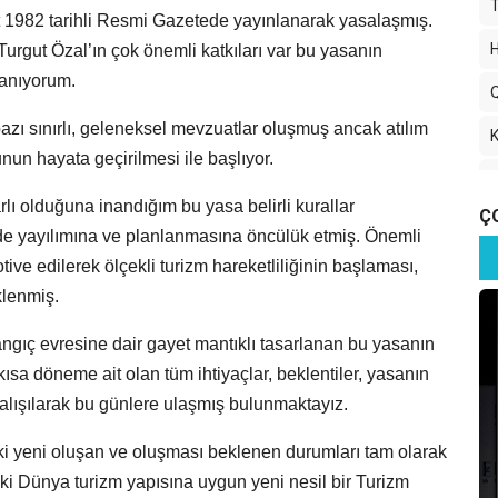
T
rt 1982 tarihli Resmi Gazetede yayınlanarak yasalaşmış.
gut Özal’ın çok önemli katkıları var bu yasanın
anıyorum.
Q
zı sınırlı, geleneksel mevzuatlar oluşmuş ancak atılım
K
n hayata geçirilmesi ile başlıyor.
3
lı olduğuna inandığım bu yasa belirli kurallar
Ç
Y
de yayılımına ve planlanmasına öncülük etmiş. Önemli
tive edilerek ölçekli turizm hareketliliğinin başlaması,
2
klenmiş.
T
langıç evresine dair gayet mantıklı tasarlanan bu yasanın
T
kısa döneme ait olan tüm ihtiyaçlar, beklentiler, yasanın
çalışılarak bu günlere ulaşmış bulunmaktayız.
2
i yeni oluşan ve oluşması beklenen durumları tam olarak
o
ki Dünya turizm yapısına uygun yeni nesil bir Turizm