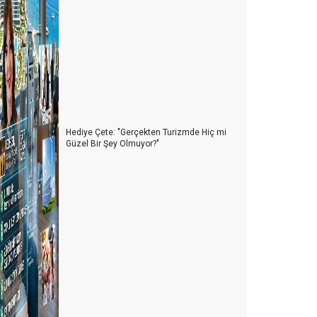
ürkiye'nin turizm kapsamında marka yaratabilme
otansiyeli çok yüksek
telcilikte Markalaşma Süreci - 4 Kalitedeki seviye
arkanın temelini sağlamlaştırır
telcilikte Markalaşma Süreci - 3
telcilikte Markalaşma Süreci - 2
Hediye Çete: "Gerçekten Turizmde Hiç mi
Güzel Bir Şey Olmuyor?"
telcilikte Markalaşma Süreci