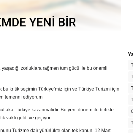
ZMDE YENİ BİR
Ya
z yaşadığı zorluklara rağmen tüm gücü ile bu önemli
T
u kritik seçimin Türkiye’miz için ve Türkiye Turizmi için
den temenni ediyorum.
utlaka Türkiye kazanmalıdır. Bu yeni dönem ile birlikte
Q
tık vakti geldi ve geçiyor…
anunu Turizme dair yürürlükte olan tek kanun. 12 Mart