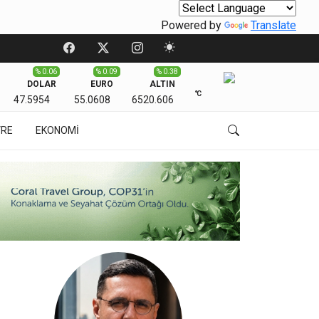
Powered by
Translate
% 0.06
% 0.09
% 0.38
DOLAR
EURO
ALTIN
℃
47.5954
55.0608
6520.606
VRE
EKONOMİ