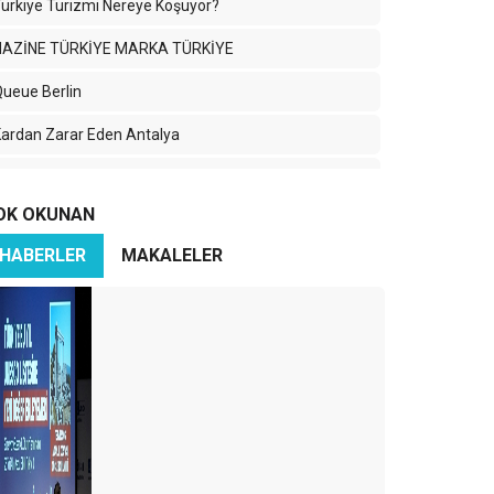
ürkiye Turizmi Nereye Koşuyor?
HAZİNE TÜRKİYE MARKA TÜRKİYE
ueue Berlin
ardan Zarar Eden Antalya
/4 lük turizmden 4/4 lük turizme doğru;
OK OKUNAN
az sezonu iyi..Peki sonrası ?
HABERLER
MAKALELER
024 Turizm Yılı Beklentileri ve Turizmde Gelecek.
üm bunlara Hazır mıyız ?
urizmde Yeni Dönemin İlk Sinyalleri
TÜRKİYE UCUZ MU PAHALI MI ?
023 yılında Antalya’ya farklı bir perspektif katacak C
 s m o s