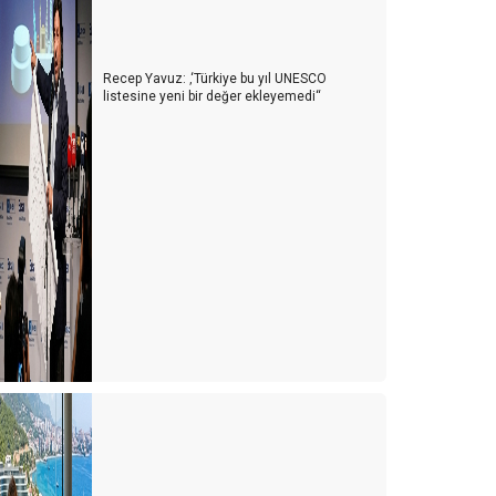
üresel turizmde Türkiye analizi
onaklama vergisi nasıl uygulanmalı?
Recep Yavuz: ‚‘Türkiye bu yıl UNESCO
urizm 4.0 – Turist 5.0
listesine yeni bir değer ekleyemedi‘‘
urizmde geleceğin anahtar kelimesi Denge
urizmde taban fiyat politikası
 E L İ K P A L A S
KONSEPT
astronomide Gelişmeler
PALMİYE
ardağın Dolu Tarafı
urizm. Salgın. Savaş. Barış. Umut. Gelecek
uhteşem turizm rezervlerimizle Marka
destinasyonlar yaratmamız mümkün