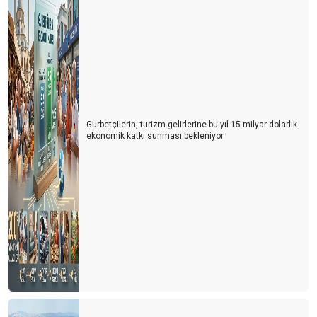
Türkiye'nin turizm kapsamında marka yaratabilme potansiyeli
çok yüksek
Otelcilikte Markalaşma Süreci - 4 Kalitedeki seviye markanın
temelini sağlamlaştırır
Otelcilikte Markalaşma Süreci - 3
Gurbetçilerin, turizm gelirlerine bu yıl 15 milyar dolarlık
Otelcilikte Markalaşma Süreci - 2
ekonomik katkı sunması bekleniyor
Otelcilikte Markalaşma Süreci