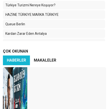
Türkiye Turizmi Nereye Koşuyor?
HAZİNE TÜRKİYE MARKA TÜRKİYE
Queue Berlin
Kardan Zarar Eden Antalya
3/4 lük turizmden 4/4 lük turizme doğru;
ÇOK OKUNAN
Yaz sezonu iyi..Peki sonrası ?
HABERLER
MAKALELER
2024 Turizm Yılı Beklentileri ve Turizmde Gelecek.
Tüm bunlara Hazır mıyız ?
Turizmde Yeni Dönemin İlk Sinyalleri
2023 yılında Antalya’ya farklı bir perspektif katacak C o s m o s
1982 - 2023 TURİZMDE YENİ BİR DÖNEME DOĞRU