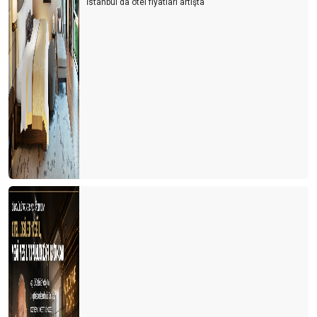
İstanbul'da otel fiyatları artışta