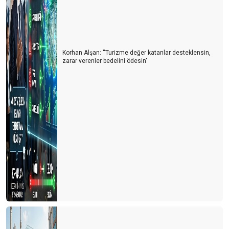
Küresel turizmde Türkiye analizi
Konaklama vergisi nasıl uygulanmalı?
Turizm 4.0 – Turist 5.0
Korhan Alşan: ''Turizme değer katanlar desteklensin,
Turizmde geleceğin anahtar kelimesi Denge
zarar verenler bedelini ödesin"
Turizmde taban fiyat politikası
Ç E L İ K P A L A S
KONSEPT
Gastronomide Gelişmeler
PALMİYE
Bardağın Dolu Tarafı
Turizm. Salgın. Savaş. Barış. Umut. Gelecek
Muhteşem turizm rezervlerimizle Marka destinasyonlar
yaratmamız mümkün