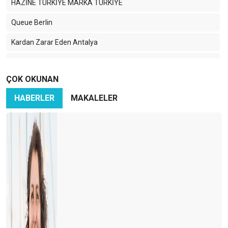
HAZİNE TÜRKİYE MARKA TÜRKİYE
Queue Berlin
Kardan Zarar Eden Antalya
Yaz sezonu iyi..Peki sonrası ?
ÇOK OKUNAN
2024 Turizm Yılı Beklentileri ve Turizmde Gelecek.
HABERLER
MAKALELER
Tüm bunlara Hazır mıyız ?
Turizmde Yeni Dönemin İlk Sinyalleri
TÜRKİYE UCUZ MU PAHALI MI ?
2023 yılında Antalya’ya farklı bir perspektif katacak C o s m o s
1982 - 2023 TURİZMDE YENİ BİR DÖNEME DOĞRU
Küresel turizmde Türkiye analizi
Konaklama vergisi nasıl uygulanmalı?