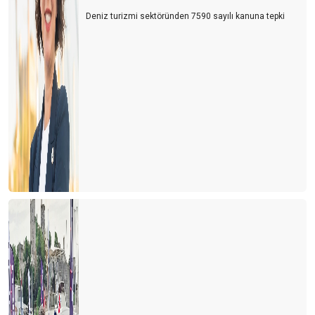
Deniz turizmi sektöründen 7590 sayılı kanuna tepki
Turizm 4.0 – Turist 5.0
Turizmde geleceğin anahtar kelimesi Denge
Turizmde taban fiyat politikası
Ç E L İ K P A L A S
KONSEPT
Gastronomide Gelişmeler
PALMİYE
Bardağın Dolu Tarafı
Turizm. Salgın. Savaş. Barış. Umut. Gelecek
Muhteşem turizm rezervlerimizle Marka destinasyonlar
yaratmamız mümkün
Türkiye'nin turizm kapsamında marka yaratabilme potansiyeli
çok yüksek