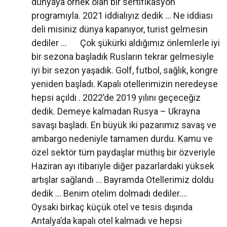
dünyaya örnek olan bir sertifikasyon
programıyla. 2021 iddialıyız dedik … Ne iddiası
deli misiniz dünya kapanıyor, turist gelmesin
dediler ... Çok şükürki aldığımız önlemlerle iyi
bir sezona başladık Rusların tekrar gelmesiyle
iyi bir sezon yaşadık. Golf, futbol, sağlık, kongre
yeniden başladı. Kapalı otellerimizin neredeyse
hepsi açıldı . 2022’de 2019 yılını geçeceğiz
dedik. Demeye kalmadan Rusya – Ukrayna
savaşı başladı. En büyük iki pazarımız savaş ve
ambargo nedeniyle tamamen durdu. Kamu ve
özel sektör tüm paydaşlar müthiş bir özveriyle
Haziran ayı itibariyle diğer pazarlardaki yüksek
artışlar sağlandı … Bayramda Otellerimiz doldu
dedik … Benim otelim dolmadı dediler....
Oysaki birkaç küçük otel ve tesis dışında
Antalya’da kapalı otel kalmadı ve hepsi