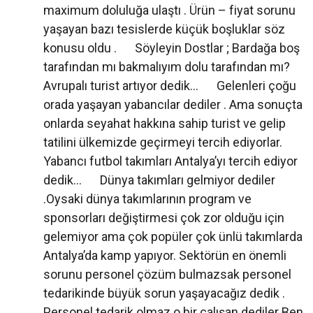
maximum doluluğa ulaştı . Ürün – fiyat sorunu
yaşayan bazı tesislerde küçük boşluklar söz
konusu oldu . Söyleyin Dostlar ; Bardağa boş
tarafından mı bakmalıyım dolu tarafından mı?
Avrupalı turist artıyor dedik… Gelenleri çoğu
orada yaşayan yabancılar dediler . Ama sonuçta
onlarda seyahat hakkına sahip turist ve gelip
tatilini ülkemizde geçirmeyi tercih ediyorlar.
Yabancı futbol takımları Antalya’yı tercih ediyor
dedik… Dünya takımları gelmiyor dediler
.Oysaki dünya takımlarının program ve
sponsorları değiştirmesi çok zor olduğu için
gelemiyor ama çok popüler çok ünlü takımlarda
Antalya’da kamp yapıyor. Sektörün en önemli
sorunu personel çözüm bulmazsak personel
tedarikinde büyük sorun yaşayacağız dedik .
Personel tedarik olmaz o bir çalışan dediler Ben