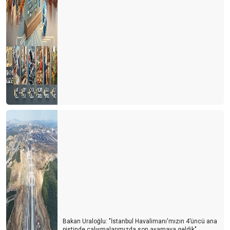
Biri Biterken Öbürü Başlar…
POYD seçimleri tamamlandı
P.O.Y.D Genel Kuruluna Doğru …
Bir Sezon Daha Bitti …
Sonbahar Geldi… Yapraklar dökülmeye başladı
Türk Turizminde Yeni Dönem …
Temmuz’da Bitti …
Bakan Uraloğlu: "İstanbul Havalimanı'mızın 4’üncü ana
pistinde çalışmalarımızda son aşamaya geldik"