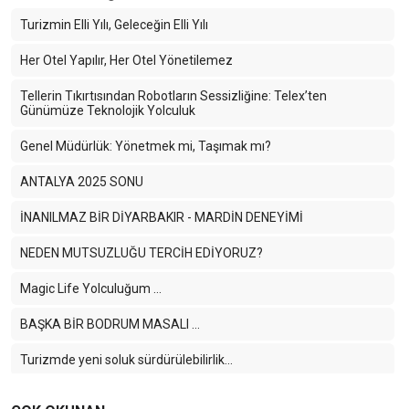
Turizmin Elli Yılı, Geleceğin Elli Yılı
Her Otel Yapılır, Her Otel Yönetilemez
Tellerin Tıkırtısından Robotların Sessizliğine: Telex’ten
Günümüze Teknolojik Yolculuk
Genel Müdürlük: Yönetmek mi, Taşımak mı?
ANTALYA 2025 SONU
İNANILMAZ BİR DİYARBAKIR - MARDİN DENEYİMİ
NEDEN MUTSUZLUĞU TERCİH EDİYORUZ?
Magic Life Yolculuğum …
BAŞKA BİR BODRUM MASALI …
Turizmde yeni soluk sürdürülebilirlik...
BABA OLMAKTAN SONRAKİ EN ONURLU GÖREV POYD