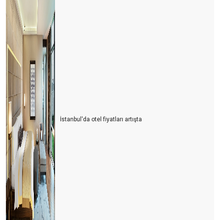
İstanbul'da otel fiyatları artışta