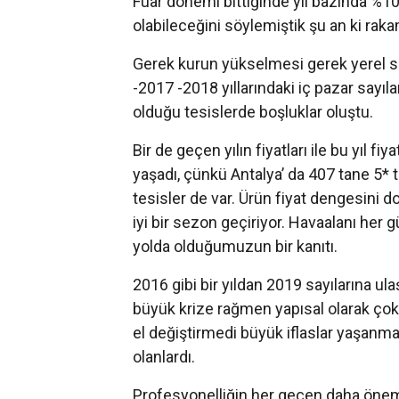
Fuar dönemi bittiğinde yıl bazında %10 
olabileceğini söylemiştik şu an ki rak
Gerek kurun yükselmesi gerek yerel 
-2017 -2018 yıllarındaki iç pazar sayıl
olduğu tesislerde boşluklar oluştu.
Bir de geçen yılın fiyatları ile bu yıl 
yaşadı, çünkü Antalya’ da 407 tane 5* t
tesisler de var. Ürün fiyat dengesini 
iyi bir sezon geçiriyor. Havaalanı her 
yolda olduğumuzun bir kanıtı.
2016 gibi bir yıldan 2019 sayılarına u
büyük krize rağmen yapısal olarak çok 
el değiştirmedi büyük iflaslar yaşanm
olanlardı.
Profesyonelliğin her geçen daha önem