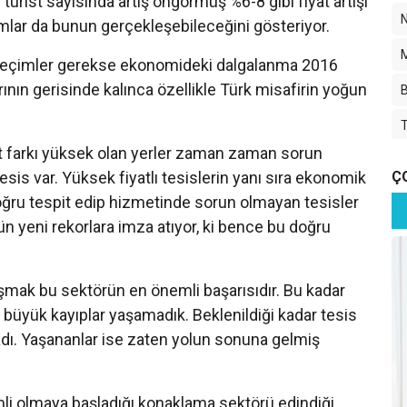
turist sayısında artış öngörmüş %6-8 gibi fiyat artışı
amlar da bunun gerçekleşebileceğini gösteriyor.
M
seçimler gerekse ekonomideki dalgalanma 2016
arının gerisinde kalınca özellikle Türk misafirin yoğun
T
fiyat farkı yüksek olan yerler zaman zaman sorun
esis var. Yüksek fiyatlı tesislerin yanı sıra ekonomik
Ç
doğru tespit edip hizmetinde sorun olmayan tesisler
K
gün yeni rekorlara imza atıyor, ki bence bu doğru
S
İ
laşmak bu sektörün en önemli başarısıdır. Bu kadar
büyük kayıplar yaşamadık. Beklenildiği kadar tesis
İ
d
adı. Yaşananlar ise zaten yolun sonuna gelmiş
li olmaya başladığı konaklama sektörü edindiği