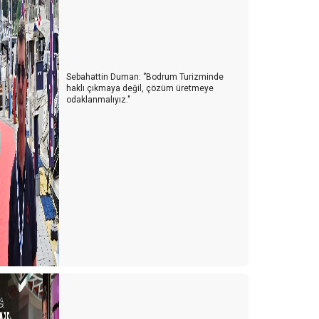
n Büyük Erdem, İnsan Olmak.. Güzel İnsan Olmak..
ey Hey Heybeliada!..
OYD’un Bakandan elde edindiği izlenimler
Sebahattin Duman: ‘’Bodrum Turizminde
haklı çıkmaya değil, çözüm üretmeye
odaklanmalıyız."
ereden Geldik, Nereye Gidiyoruz…
aş Birikmiş Bir Değerdir. Değerlerimize Sahip
ıkalım…
iri Biterken Öbürü Başlar…
POYD seçimleri tamamlandı
.O.Y.D Genel Kuruluna Doğru …
ir Sezon Daha Bitti …
onbahar Geldi… Yapraklar dökülmeye başladı
ürk Turizminde Yeni Dönem …