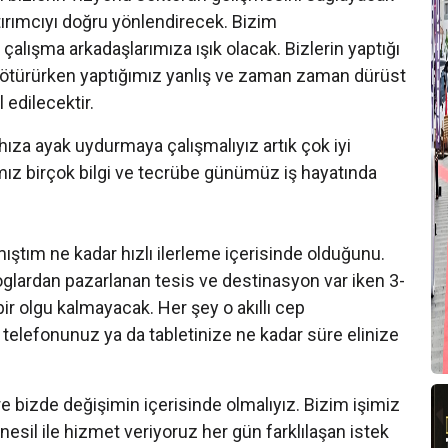
ırımcıyı doğru yönlendirecek. Bizim
E
 çalışma arkadaşlarımıza ışık olacak. Bizlerin yaptığı
H
ye götürürken yaptığımız yanlış ve zaman zaman dürüst
 edilecektir.
P
 hıza ayak uydurmaya çalışmalıyız artık çok iyi
N
mız birçok bilgi ve tecrübe günümüz iş hayatında
Y
Ç
B
zmıştım ne kadar hızlı ilerleme içerisinde olduğunu.
oglardan pazarlanan tesis ve destinasyon var iken 3-
bir olgu kalmayacak. Her şey o akıllı cep
P
n telefonunuz ya da tabletinize ne kadar süre elinize
B
S
 bizde değişimin içerisinde olmalıyız. Bizim işimiz
esil ile hizmet veriyoruz her gün farklılaşan istek
T