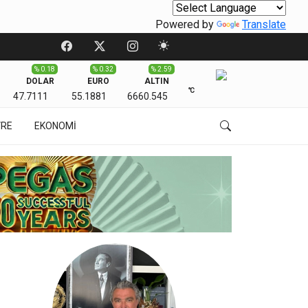
Powered by
Translate
% 0.18
% 0.32
% 2.59
DOLAR
EURO
ALTIN
℃
47.7111
55.1881
6660.545
VRE
EKONOMİ