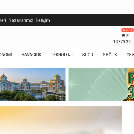
eleri
Yazarlarımız
İletişim
% -0.14
BIST
13779.39
ONOMİ
HAVACILIK
TEKNOLOJİ
SPOR
SAĞLIK
ÇE