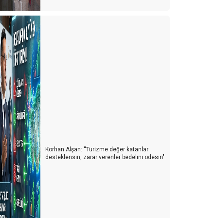
Korhan Alşan: ''Turizme değer katanlar
desteklensin, zarar verenler bedelini ödesin"