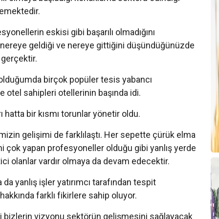
rlemektedir.
yonellerin eskisi gibi başarılı olmadığını
T
ereye geldiği ve nereye gittiğini düşündüğünüzde
K
 gerçektir.
U
olduğumda birçok popüler tesis yabancı
otel sahipleri otellerinin başında idi.
R
S
 hatta bir kısmı torunlar yönetir oldu.
A
zin gelişimi de farklılaştı. Her sepette çürük elma
i çok yapan profesyoneller olduğu gibi yanlış yerde
E
A
ici olanlar vardır olmaya da devam edecektir.
İ
 da yanlış işler yatırımcı tarafından tespit
akkında farklı fikirlere sahip oluyor.
2
i bizlerin vizyonu sektörün gelişmesini sağlayacak
H