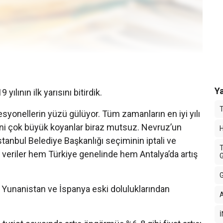
Ya
ılının ilk yarısını bitirdik.
T
syonellerin yüzü gülüyor. Tüm zamanların en iyi yılı
rini çok büyük koyanlar biraz mutsuz. Nevruz’un
H
stanbul Belediye Başkanlığı seçiminin iptali ve
T
k veriler hem Türkiye genelinde hem Antalya’da artış
G
G
da Yunanistan ve İspanya eski doluluklarından