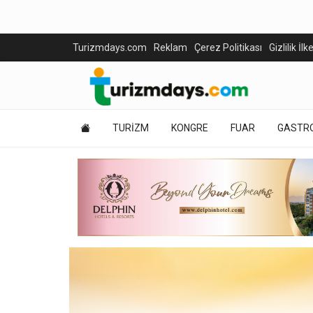
Turizmdays.com
Reklam
Çerez Politikası
Gizlilik İlk
TURİZM
KONGRE
FUAR
GASTR