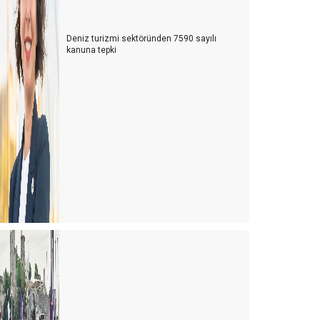
Karamsar Kasım!
Deniz turizmi sektöründen 7590 sayılı
kanuna tepki
ürk Turizminin Kurtuluş Mücadelesi
ontrolsüzlüğü Özledik!
çuşlar! Umut Getirdiler… Sevinç Getirdiler…
usya ve Polonya sektöre ivme kazandıracak
eni Hiç Unutmayacağız 2020!
rtık Hiçbir Şey Eskisi Gibi Olmayacak!
n Büyük Değerlerimizden Birisini, Duayen Bekir
KKAŞ Ağabeyimizi Kaybettik
ddialı Bir 2020 Bizi Bekliyor
019’u Rekorlar ile Uğurluyoruz …
er şeye rağmen 2019 turizm sezonu