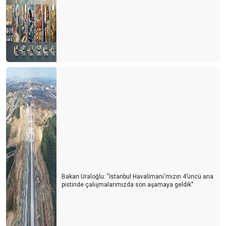
P.O.Y.D Genel Kuruluna Doğru …
Bir Sezon Daha Bitti …
Sonbahar Geldi… Yapraklar dökülmeye başladı
Türk Turizminde Yeni Dönem …
Temmuz’da Bitti …
Bakan Uraloğlu: "İstanbul Havalimanı'mızın 4’üncü ana
pistinde çalışmalarımızda son aşamaya geldik"