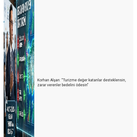
İyimserlik mi ? Karamsarlık mı
İspanya'nın değerli hazinelerinde eğitimi değerlendirmek!
CENNET YOK OLDU. YAZ KIZIM; SORUMLU RÜZGAR
Karamsar Kasım!
Türk Turizminin Kurtuluş Mücadelesi
Kontrolsüzlüğü Özledik!
Korhan Alşan: ''Turizme değer katanlar desteklensin,
Uçuşlar! Umut Getirdiler… Sevinç Getirdiler…
zarar verenler bedelini ödesin"
Rusya ve Polonya sektöre ivme kazandıracak
Seni Hiç Unutmayacağız 2020!
Artık Hiçbir Şey Eskisi Gibi Olmayacak!
En Büyük Değerlerimizden Birisini, Duayen Bekir AKKAŞ
Ağabeyimizi Kaybettik