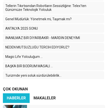
Tellerin Tıkırtısından Robotların Sessizliğine: Telex’ten
Günümüze Teknolojik Yolculuk
Genel Müdürlük: Yönetmek mi, Taşımak mı?
ANTALYA 2025 SONU
İNANILMAZ BİR DİYARBAKIR - MARDİN DENEYİMİ
NEDEN MUTSUZLUĞU TERCİH EDİYORUZ?
Magic Life Yolculuğum …
BAŞKA BİR BODRUM MASALI …
Turizmde yeni soluk sürdürülebilirlik...
BABA OLMAKTAN SONRAKİ EN ONURLU GÖREV POYD
ÇOK OKUNAN
BAŞKANLIĞI
HABERLER
MAKALELER
Kapadokya’nın Gizemli Dokusu
Sonu böylemi olmalıydı