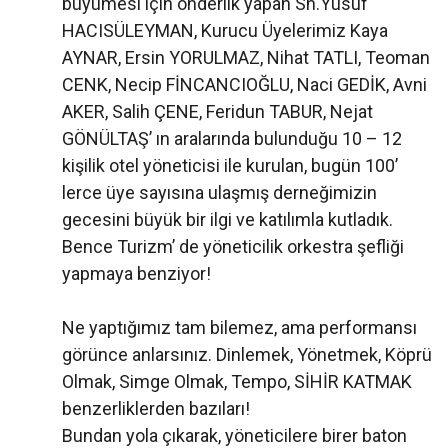
büyümesi için önderlik yapan Sn.Yusuf
HACISÜLEYMAN, Kurucu Üyelerimiz Kaya
AYNAR, Ersin YORULMAZ, Nihat TATLI, Teoman
CENK, Necip FİNCANCIOĞLU, Naci GEDİK, Avni
AKER, Salih ÇENE, Feridun TABUR, Nejat
GÖNÜLTAŞ’ ın aralarında bulunduğu 10 – 12
kişilik otel yöneticisi ile kurulan, bugün 100’
lerce üye sayısına ulaşmış derneğimizin
gecesini büyük bir ilgi ve katılımla kutladık.
Bence Turizm’ de yöneticilik orkestra şefliği
yapmaya benziyor!
Ne yaptığımız tam bilemez, ama performansı
görünce anlarsınız. Dinlemek, Yönetmek, Köprü
Olmak, Simge Olmak, Tempo, SİHİR KATMAK
benzerliklerden bazıları!
Bundan yola çıkarak, yöneticilere birer baton