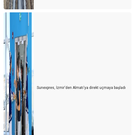
BOŞ BAKKAL…
AYASOFYA PAZAR GÜNLERi DE ORTODOKS HRiSTiYANLARIN
iBADETiNE AÇILIR MI?
Oteller umulandan erken açıldı. Ne diyeceksiniz?
Bakan; "Her şey dahil sistemi devam edecek, ancak yiyecekleri
biz almayacağız, aşçılar verecek"
COVID-19 SONRASI TURİZMDE ÇÖZÜM-1 "YAZLIKLAR"
COVID-19 ve YENi DÜNYA DÜZENiNDE TURiZM
CORONA KAYIPLARIMIZ...
Sunexpres, İzmir'den Almatı'ya direkt uçmaya başladı
TAŞ MI YiYELiM..?
zambia zimbabwe botswana
Güney Afrika İzlenimleri
ERENKÖY GÜNLÜKLERİ