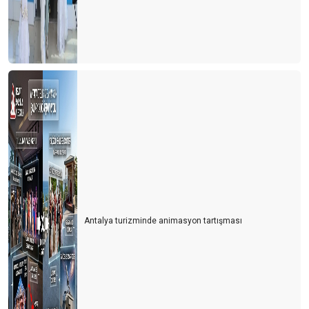
4 Kuşak turizm
Farklı bir turizm çeşidi ''Agritourismo''
TÜRSAB Seçimlerinde zafer kadınların
Türk Kahvesi Her Şey Dahil Sisteminden Çıkartılsın
TUNCELi iZLENiMLERi
YENi IATA KURALLARI
İTALYA İLE AŞK BİR BAŞKA BAHARA...
DIS TURiZM iHTiSAS BASKANLIGINDAN NEDEN iSTiFA ETTiM?
Antalya turizminde animasyon tartışması
GALATAPORT OUT, YENİKAPI IN ...
TÜRSAB Başkan Adayı Kriterleri.
Türkiye Turizm Tanıtım ve Geliştirme Ajansı Hakkında;