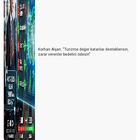
TURiZMCi BAHTSIZ BEDEVi…
Nedir bu TGA eziyeti?
Bakan TURSAB standını pas geçti ama…
KAÇAK İÇKİ İNSANI, KAÇAK REHBER TURİZMİ ÖLDÜRÜR
Korhan Alşan: ''Turizme değer katanlar desteklensin,
GASTROSHOW New York'ta
zarar verenler bedelini ödesin"
EN ÖNEMLi SEKTÖR: "TURiZM" Neden? PARA KAYNAĞIDIR
TURİZM;
HAC-UMRE KONUSUNDA…
YURT DIŞI TUR SATIŞLARI iPTAL OLDU
KiEV GASTRONOMi TURU
KUMARHANELER iSTEM DIŞI KAPATILMIŞ…
CEK GENDiNi GENDiNE BAS BASAN...! (KIBRIS)