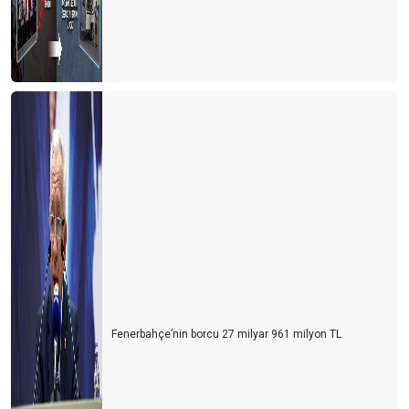
TÜRSAB'ın 15 Temmuz ilanı
TÜRSAB SEÇİMLERİ ÖNCESİ DEĞERLENDİRMELER -1
Saklı Cennet Artvin
Seyahat Sigortası'nın adı "TÜRSAB SiGORTASI" olsun
MEDYA, TURİZM YAZARI ÇALIŞTIRMALI
HER ŞEY DAHİL SİSTEMİ ASLA TARTIŞILMAMALI..!
Fenerbahçe’nin borcu 27 milyar 961 milyon TL