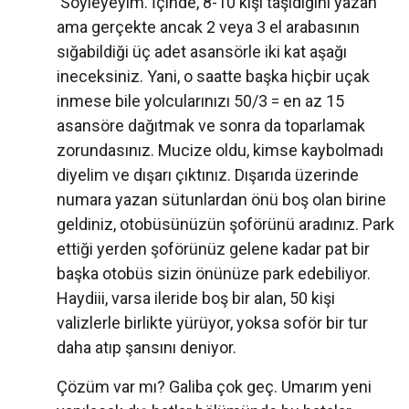
Söyleyeyim. İçinde, 8-10 kişi taşıdığını yazan
ama gerçekte ancak 2 veya 3 el arabasının
sığabildiği üç adet asansörle iki kat aşağı
ineceksiniz. Yani, o saatte başka hiçbir uçak
inmese bile yolcularınızı 50/3 = en az 15
asansöre dağıtmak ve sonra da toparlamak
zorundasınız. Mucize oldu, kimse kaybolmadı
diyelim ve dışarı çıktınız. Dışarıda üzerinde
numara yazan sütunlardan önü boş olan birine
geldiniz, otobüsünüzün şoförünü aradınız. Park
ettiği yerden şoförünüz gelene kadar pat bir
başka otobüs sizin önünüze park edebiliyor.
Haydiii, varsa ileride boş bir alan, 50 kişi
valizlerle birlikte yürüyor, yoksa soför bir tur
daha atıp şansını deniyor.
Çözüm var mı? Galiba çok geç. Umarım yeni