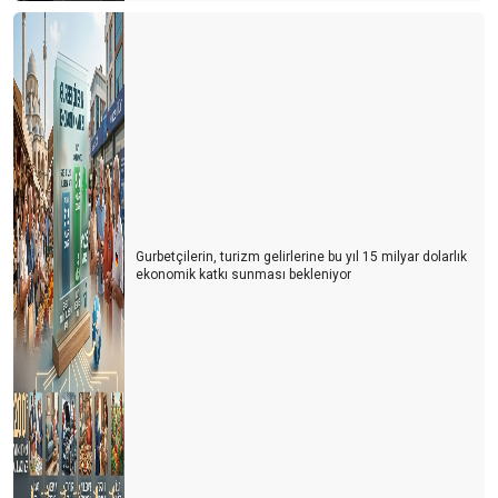
TURİZM İYİ GİDERSE, YERLİ TURİST AÇIKTA KALIR. TURİZM
KÖTÜ GİDERSE, TÜRK TURİST BAYRAM EDER.
ARKADAŞLAR, HAZIR MISINIZ?
"Şam Babası. Para vermekle Baba olunmaz…"
HER ŞEY DAHİL İSRAFI NASIL ÖNLENİR?
AB’DEN TÜRKLERE AŞI ENGELİ…
TURiST REHBERLiĞi YASASINDA SON RÖTUŞLAR…
Gurbetçilerin, turizm gelirlerine bu yıl 15 milyar dolarlık
ekonomik katkı sunması bekleniyor
KORONA'NIN KRONOLOJiSi
YENi REHBERLiK KANUNU HAKKINDA
Yeni Trend; “FLY & DRIVE”
SADECE BAŞLIK OKUYANLARDAN ÇEKTİĞİM…
TUR OPERATÖRLERİ PLATFORMU