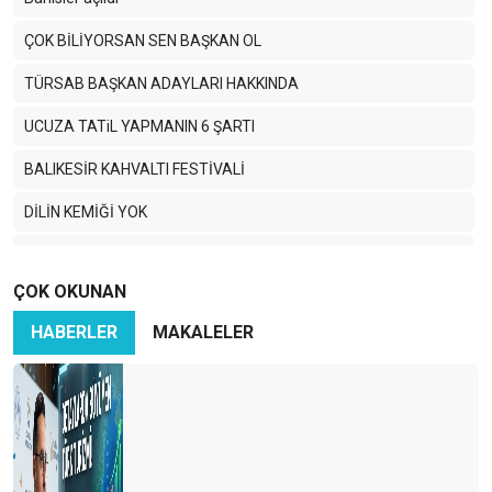
ÇOK BİLİYORSAN SEN BAŞKAN OL
TÜRSAB BAŞKAN ADAYLARI HAKKINDA
UCUZA TATiL YAPMANIN 6 ŞARTI
BALIKESİR KAHVALTI FESTİVALİ
DİLİN KEMİĞİ YOK
TURİZMCİ KÖPRÜ İSTİYOR
ÇOK OKUNAN
MEVLANA ÇAĞIRIYOR
HABERLER
MAKALELER
SEVGi EMEK iSTERMiŞ…
BAŞIM GÖZÜM ÜSTÜNE… DİYARBAKIR.
BIHTIH YA BIHTIH..!
TURİZMDE ANKARA