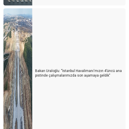
ACENTACI SAKSIDA YETiŞMiYOR..!
ACENTA YOKSA REHBER DE YOK..!
TURİZMDE ELEMAN YOKTUR SATRANÇ TAŞLARI VARDIR...
ACENTALARI SİYASETE DAVET EDİYORUM
SİGARA YASAĞININ ARKASI GELİR Mİ?
Ortak kültür mirasımız; SAMATYA
TATiLCiLERiN YURTDIŞI TUR ŞiRKETLERiNE ÖDEDiĞi
Bakan Uraloğlu: "İstanbul Havalimanı'mızın 4’üncü ana
PARALARININ AKIBETi NE OLACAK?
pistinde çalışmalarımızda son aşamaya geldik"
TÜRSAB BAŞKANI İLE TOPLANDIK
REHBER EŞLERİ
TURİZM BAKANI İLE TOPLANDIK
LÜKS RESTORAN KORKUSU NEDİR BİLİR MİSİNİZ..?