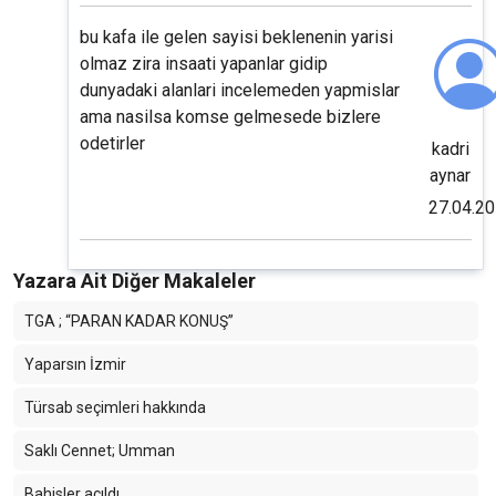
bu kafa ile gelen sayisi beklenenin yarisi
olmaz zira insaati yapanlar gidip
dunyadaki alanlari incelemeden yapmislar
ama nasilsa komse gelmesede bizlere
odetirler
kadri
aynar
27.04.2
Yazara Ait Diğer Makaleler
TGA ; “PARAN KADAR KONUŞ”
Yaparsın İzmir
Türsab seçimleri hakkında
Saklı Cennet; Umman
Bahisler açıldı