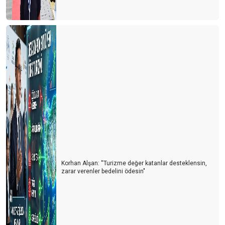
TUR OPERATÖRLERİ PLATFORMU
ACENTACI SAKSIDA YETiŞMiYOR..!
ACENTA YOKSA REHBER DE YOK..!
TURİZMDE ELEMAN YOKTUR SATRANÇ TAŞLARI VARDIR...
ACENTALARI SİYASETE DAVET EDİYORUM
SİGARA YASAĞININ ARKASI GELİR Mİ?
Ortak kültür mirasımız; SAMATYA
TATiLCiLERiN YURTDIŞI TUR ŞiRKETLERiNE ÖDEDiĞi
PARALARININ AKIBETi NE OLACAK?
Korhan Alşan: ''Turizme değer katanlar desteklensin,
zarar verenler bedelini ödesin"
TÜRSAB BAŞKANI İLE TOPLANDIK
REHBER EŞLERİ
TURİZM BAKANI İLE TOPLANDIK