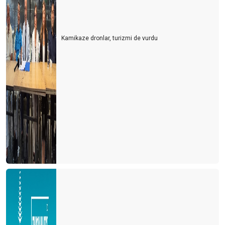
TÜRSAB'ın 15 Temmuz ilanı
TÜRSAB SEÇİMLERİ ÖNCESİ DEĞERLENDİRMELER -1
Kamikaze dronlar, turizmi de vurdu
Saklı Cennet Artvin
Seyahat Sigortası'nın adı "TÜRSAB SiGORTASI" olsun
MEDYA, TURİZM YAZARI ÇALIŞTIRMALI
YENİ HAVALİMANI "TAKSİCİ HAVALİMANI"
HER ŞEY DAHİL SİSTEMİ ASLA TARTIŞILMAMALI..!