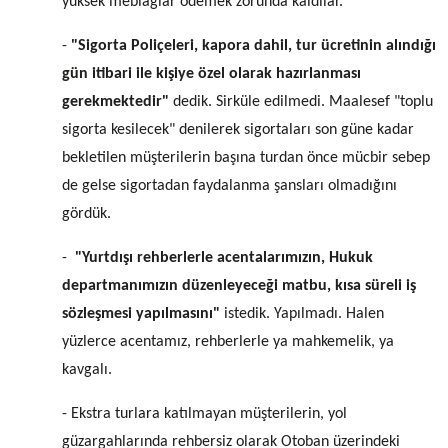
yüksek meblağlar ödemek zorunda kaldılar.
-
"Sigorta Poliçeleri, kapora dahil, tur ücretinin alındığı
gün itibari ile kişiye özel olarak hazırlanması
gerekmektedir"
dedik. Sirküle edilmedi. Maalesef "toplu
sigorta kesilecek" denilerek sigortaları son güne kadar
bekletilen müşterilerin başına turdan önce mücbir sebep
de gelse sigortadan faydalanma şansları olmadığını
gördük.
-
"Yurtdışı rehberlerle acentalarımızın, Hukuk
departmanımızın düzenleyeceği matbu, kısa süreli iş
sözleşmesi yapılmasını"
istedik. Yapılmadı. Halen
yüzlerce acentamız, rehberlerle ya mahkemelik, ya
kavgalı.
- Ekstra turlara katılmayan müşterilerin, yol
güzargahlarında rehbersiz olarak Otoban üzerindeki