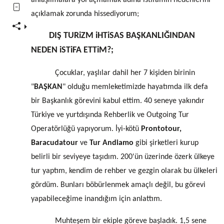
anlaşılmalara yol açmamak adına istifamın nedenlerini
açıklamak zorunda hissediyorum;
DIŞ TURiZM iHTiSAS BAŞKANLIĞINDAN
NEDEN iSTiFA ETTiM?;
Çocuklar, yaşlılar dahil her 7 kişiden birinin
"
BAŞKAN
" olduğu memleketimizde hayatımda ilk defa
bir Başkanlık görevini kabul ettim. 40 seneye yakındır
Türkiye ve yurtdışında Rehberlik ve Outgoing Tur
Operatörlüğü yapıyorum. İyi-kötü
Prontotour,
Baracudatour
ve
Tur Andiamo
gibi şirketleri kurup
belirli bir seviyeye taşıdım. 200'ün üzerinde özerk ülkeye
tur yaptım, kendim de rehber ve gezgin olarak bu ülkeleri
gördüm. Bunları böbürlenmek amaçlı değil, bu görevi
yapabileceğime inandığım için anlattım.
Muhteşem bir ekiple göreve başladık. 1,5 sene