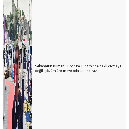
CEK GENDiNi GENDiNE BAS BASAN...! (KIBRIS)
TURİZM İYİ GİDERSE, YERLİ TURİST AÇIKTA KALIR. TURİZM
KÖTÜ GİDERSE, TÜRK TURİST BAYRAM EDER.
ARKADAŞLAR, HAZIR MISINIZ?
"Şam Babası. Para vermekle Baba olunmaz…"
HER ŞEY DAHİL İSRAFI NASIL ÖNLENİR?
AB’DEN TÜRKLERE AŞI ENGELİ…
Sebahattin Duman: ‘’Bodrum Turizminde haklı çıkmaya
değil, çözüm üretmeye odaklanmalıyız."
TURiST REHBERLiĞi YASASINDA SON RÖTUŞLAR…
KORONA'NIN KRONOLOJiSi
YENi REHBERLiK KANUNU HAKKINDA
Yeni Trend; “FLY & DRIVE”
SADECE BAŞLIK OKUYANLARDAN ÇEKTİĞİM…