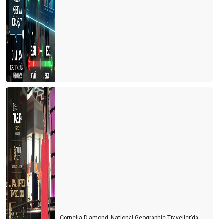
LÜKS RESTORAN KORKUSU NEDİR BİLİR MİSİNİZ..?
BOŞ BAKKAL…
AYASOFYA PAZAR GÜNLERi DE ORTODOKS HRiSTiYANLARIN
iBADETiNE AÇILIR MI?
Oteller umulandan erken açıldı. Ne diyeceksiniz?
Bakan; "Her şey dahil sistemi devam edecek, ancak yiyecekleri
biz almayacağız, aşçılar verecek"
COVID-19 SONRASI TURİZMDE ÇÖZÜM-1 "YAZLIKLAR"
COVID-19 ve YENi DÜNYA DÜZENiNDE TURiZM
CORONA KAYIPLARIMIZ...
TAŞ MI YiYELiM..?
zambia zimbabwe botswana
Güney Afrika İzlenimleri
Cornelia Diamond, National Geographic Traveller’da