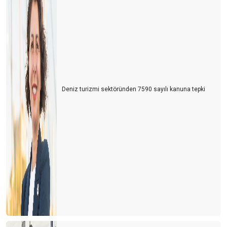
TURİZMDE ANKARA
TURiZMCi BAHTSIZ BEDEVi…
Nedir bu TGA eziyeti?
Bakan TURSAB standını pas geçti ama…
Deniz turizmi sektöründen 7590 sayılı kanuna tepki
KAÇAK İÇKİ İNSANI, KAÇAK REHBER TURİZMİ ÖLDÜRÜR
GASTROSHOW New York'ta
EN ÖNEMLi SEKTÖR: "TURiZM" Neden? PARA KAYNAĞIDIR
TURİZM;
HAC-UMRE KONUSUNDA…
YURT DIŞI TUR SATIŞLARI iPTAL OLDU
KiEV GASTRONOMi TURU
KUMARHANELER iSTEM DIŞI KAPATILMIŞ…