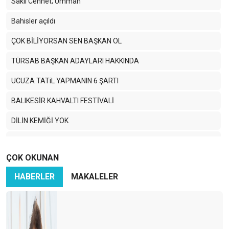
Saklı Cennet; Umman
Bahisler açıldı
ÇOK BİLİYORSAN SEN BAŞKAN OL
TÜRSAB BAŞKAN ADAYLARI HAKKINDA
UCUZA TATiL YAPMANIN 6 ŞARTI
BALIKESİR KAHVALTI FESTİVALİ
DİLİN KEMİĞİ YOK
TURİZMCİ KÖPRÜ İSTİYOR
ÇOK OKUNAN
MEVLANA ÇAĞIRIYOR
HABERLER
MAKALELER
SEVGi EMEK iSTERMiŞ…
BAŞIM GÖZÜM ÜSTÜNE… DİYARBAKIR.
BIHTIH YA BIHTIH..!