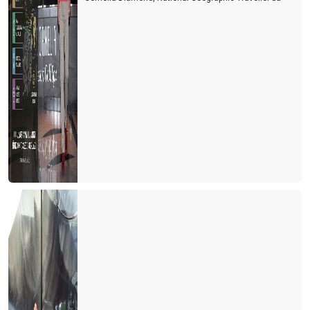
ERENKÖY GÜNLÜKLERİ
4 Kuşak turizm
Farklı bir turizm çeşidi ''Agritourismo''
TÜRSAB Seçimlerinde zafer kadınların
Türk Kahvesi Her Şey Dahil Sisteminden Çıkartılsın
TUNCELi iZLENiMLERi
YENi IATA KURALLARI
İTALYA İLE AŞK BİR BAŞKA BAHARA...
GALATAPORT OUT, YENİKAPI IN ...
TÜRSAB Başkan Adayı Kriterleri.
Türkiye Turizm Tanıtım ve Geliştirme Ajansı Hakkında;