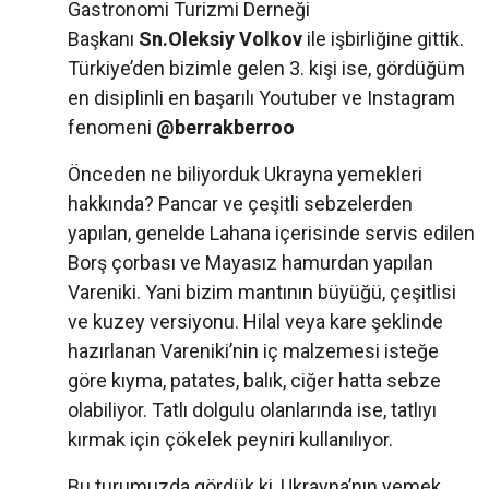
Gastronomi Turizmi Derneği
Başkanı
Sn.Oleksiy Volkov
ile işbirliğine gittik.
Türkiye’den bizimle gelen 3. kişi ise, gördüğüm
en disiplinli en başarılı Youtuber ve Instagram
fenomeni
@berrakberroo
Önceden ne biliyorduk Ukrayna yemekleri
hakkında? Pancar ve çeşitli sebzelerden
yapılan, genelde Lahana içerisinde servis edilen
Borş çorbası ve Mayasız hamurdan yapılan
Vareniki. Yani bizim mantının büyüğü, çeşitlisi
ve kuzey versiyonu. Hilal veya kare şeklinde
hazırlanan Vareniki’nin iç malzemesi isteğe
göre kıyma, patates, balık, ciğer hatta sebze
olabiliyor. Tatlı dolgulu olanlarında ise, tatlıyı
kırmak için çökelek peyniri kullanılıyor.
Bu turumuzda gördük ki, Ukrayna’nın yemek