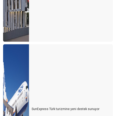
MEDYA, TURİZM YAZARI ÇALIŞTIRMALI
YENİ HAVALİMANI "TAKSİCİ HAVALİMANI"
HER ŞEY DAHİL SİSTEMİ ASLA TARTIŞILMAMALI..!
SunExpress Türk turizmine yeni destek sunuyor