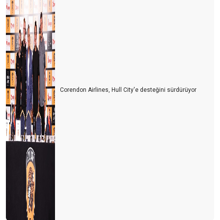
HER ŞEY DAHİL İSRAFI NASIL ÖNLENİR?
AB’DEN TÜRKLERE AŞI ENGELİ…
TURiST REHBERLiĞi YASASINDA SON RÖTUŞLAR…
KORONA'NIN KRONOLOJiSi
YENi REHBERLiK KANUNU HAKKINDA
Corendon Airlines, Hull City'e desteğini sürdürüyor
Yeni Trend; “FLY & DRIVE”
SADECE BAŞLIK OKUYANLARDAN ÇEKTİĞİM…
TUR OPERATÖRLERİ PLATFORMU
ACENTACI SAKSIDA YETiŞMiYOR..!
ACENTA YOKSA REHBER DE YOK..!
TURİZMDE ELEMAN YOKTUR SATRANÇ TAŞLARI VARDIR...
ACENTALARI SİYASETE DAVET EDİYORUM