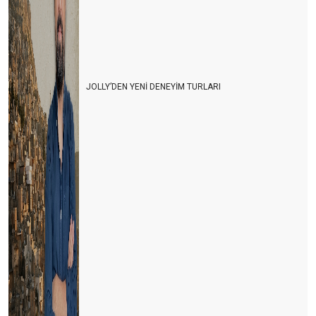
JOLLY’DEN YENİ DENEYİM TURLARI