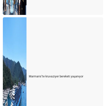
biz almayacağız, aşçılar verecek"
COVID-19 SONRASI TURİZMDE ÇÖZÜM-1 "YAZLIKLAR"
COVID-19 ve YENi DÜNYA DÜZENiNDE TURiZM
CORONA KAYIPLARIMIZ...
TAŞ MI YiYELiM..?
zambia zimbabwe botswana
Güney Afrika İzlenimleri
ERENKÖY GÜNLÜKLERİ
Marmaris'te kruvaziyer bereketi yaşanıyor
4 Kuşak turizm
Farklı bir turizm çeşidi ''Agritourismo''
TÜRSAB Seçimlerinde zafer kadınların
Türk Kahvesi Her Şey Dahil Sisteminden Çıkartılsın