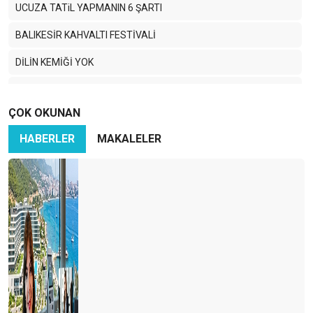
UCUZA TATiL YAPMANIN 6 ŞARTI
BALIKESİR KAHVALTI FESTİVALİ
DİLİN KEMİĞİ YOK
TURİZMCİ KÖPRÜ İSTİYOR
ÇOK OKUNAN
MEVLANA ÇAĞIRIYOR
HABERLER
MAKALELER
SEVGi EMEK iSTERMiŞ…
BAŞIM GÖZÜM ÜSTÜNE… DİYARBAKIR.
BIHTIH YA BIHTIH..!
TURİZMDE ANKARA
TURiZMCi BAHTSIZ BEDEVi…
Nedir bu TGA eziyeti?
Bakan TURSAB standını pas geçti ama…