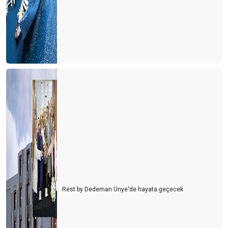
TUNCELi iZLENiMLERi
YENi IATA KURALLARI
İTALYA İLE AŞK BİR BAŞKA BAHARA...
DIS TURiZM iHTiSAS BASKANLIGINDAN NEDEN iSTiFA ETTiM?
GALATAPORT OUT, YENİKAPI IN ...
TÜRSAB Başkan Adayı Kriterleri.
Türkiye Turizm Tanıtım ve Geliştirme Ajansı Hakkında;
TÜRSAB'ın 15 Temmuz ilanı
TÜRSAB SEÇİMLERİ ÖNCESİ DEĞERLENDİRMELER -1
Rest by Dedeman Ünye'de hayata geçecek
Saklı Cennet Artvin
Seyahat Sigortası'nın adı "TÜRSAB SiGORTASI" olsun