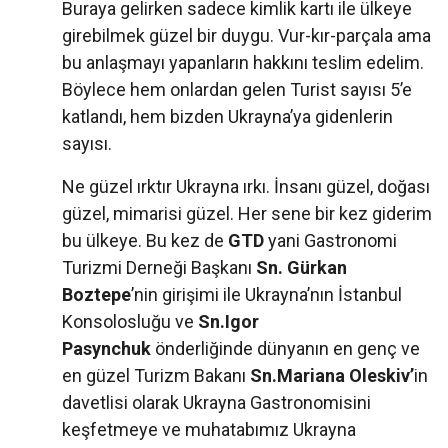
Buraya gelirken sadece kimlik kartı ile ülkeye
girebilmek güzel bir duygu. Vur-kır-parçala ama
bu anlaşmayı yapanların hakkını teslim edelim.
Böylece hem onlardan gelen Turist sayısı 5’e
katlandı, hem bizden Ukrayna’ya gidenlerin
sayısı.
Ne güzel ırktır Ukrayna ırkı. İnsanı güzel, doğası
güzel, mimarisi güzel. Her sene bir kez giderim
bu ülkeye. Bu kez de
GTD
yani Gastronomi
Turizmi Derneği Başkanı
Sn. Gürkan
Boztepe
’nin girişimi ile Ukrayna’nın İstanbul
Konsolosluğu ve
Sn.Igor
Pasynchuk
önderliğinde dünyanın en genç ve
en güzel Turizm Bakanı
Sn.Mariana Oleskiv’
in
davetlisi olarak Ukrayna Gastronomisini
keşfetmeye ve muhatabımız Ukrayna