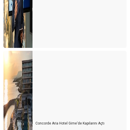
BOŞ BAKKAL…
AYASOFYA PAZAR GÜNLERi DE ORTODOKS HRiSTiYANLARIN
iBADETiNE AÇILIR MI?
Oteller umulandan erken açıldı. Ne diyeceksiniz?
Bakan; "Her şey dahil sistemi devam edecek, ancak yiyecekleri
biz almayacağız, aşçılar verecek"
COVID-19 SONRASI TURİZMDE ÇÖZÜM-1 "YAZLIKLAR"
COVID-19 ve YENi DÜNYA DÜZENiNDE TURiZM
CORONA KAYIPLARIMIZ...
TAŞ MI YiYELiM..?
zambia zimbabwe botswana
Güney Afrika İzlenimleri
Concorde Aria Hotel Girne'de Kapılarını Açtı
ERENKÖY GÜNLÜKLERİ