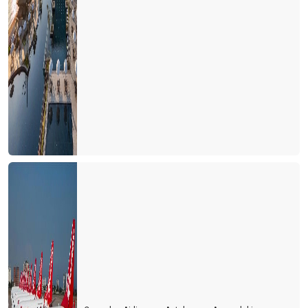
4 Kuşak turizm
Farklı bir turizm çeşidi ''Agritourismo''
TÜRSAB Seçimlerinde zafer kadınların
Türk Kahvesi Her Şey Dahil Sisteminden Çıkartılsın
TUNCELi iZLENiMLERi
İTALYA İLE AŞK BİR BAŞKA BAHARA...
DIS TURiZM iHTiSAS BASKANLIGINDAN NEDEN iSTiFA ETTiM?
GALATAPORT OUT, YENİKAPI IN ...
TÜRSAB Başkan Adayı Kriterleri.
Türkiye Turizm Tanıtım ve Geliştirme Ajansı Hakkında;
TÜRSAB'ın 15 Temmuz ilanı