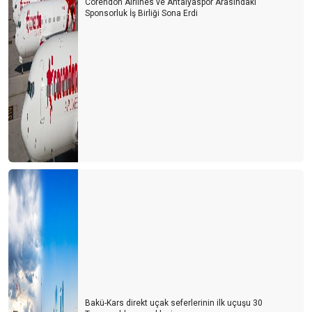
TÜRSAB SEÇİMLERİ ÖNCESİ DEĞERLENDİRMELER -1
Corendon Airlines ve Antalyaspor Arasındaki
Sponsorluk İş Birliği Sona Erdi
Saklı Cennet Artvin
Seyahat Sigortası'nın adı "TÜRSAB SiGORTASI" olsun
MEDYA, TURİZM YAZARI ÇALIŞTIRMALI
YENİ HAVALİMANI "TAKSİCİ HAVALİMANI"
HER ŞEY DAHİL SİSTEMİ ASLA TARTIŞILMAMALI..!
Bakü-Kars direkt uçak seferlerinin ilk uçuşu 30