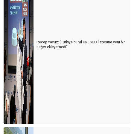
TURiZMCi BAHTSIZ BEDEVi…
Nedir bu TGA eziyeti?
Bakan TURSAB standını pas geçti ama…
KAÇAK İÇKİ İNSANI, KAÇAK REHBER TURİZMİ ÖLDÜRÜR
Recep Yavuz: ‚‘Türkiye bu yıl UNESCO listesine yeni bir
değer ekleyemedi‘‘
GASTROSHOW New York'ta
EN ÖNEMLi SEKTÖR: "TURiZM" Neden? PARA KAYNAĞIDIR
TURİZM;
HAC-UMRE KONUSUNDA…
YURT DIŞI TUR SATIŞLARI iPTAL OLDU
KiEV GASTRONOMi TURU
KUMARHANELER iSTEM DIŞI KAPATILMIŞ…
CEK GENDiNi GENDiNE BAS BASAN...! (KIBRIS)