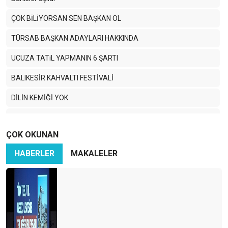
ÇOK BİLİYORSAN SEN BAŞKAN OL
TÜRSAB BAŞKAN ADAYLARI HAKKINDA
UCUZA TATiL YAPMANIN 6 ŞARTI
BALIKESİR KAHVALTI FESTİVALİ
DİLİN KEMİĞİ YOK
TURİZMCİ KÖPRÜ İSTİYOR
ÇOK OKUNAN
MEVLANA ÇAĞIRIYOR
HABERLER
MAKALELER
SEVGi EMEK iSTERMiŞ…
BAŞIM GÖZÜM ÜSTÜNE… DİYARBAKIR.
BIHTIH YA BIHTIH..!
TURİZMDE ANKARA