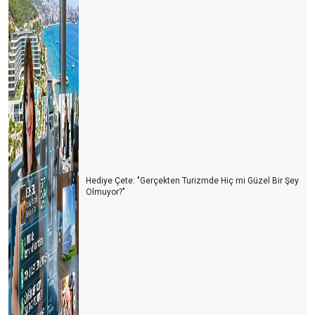
TURİZM İYİ GİDERSE, YERLİ TURİST AÇIKTA KALIR. TURİZM
KÖTÜ GİDERSE, TÜRK TURİST BAYRAM EDER.
ARKADAŞLAR, HAZIR MISINIZ?
"Şam Babası. Para vermekle Baba olunmaz…"
HER ŞEY DAHİL İSRAFI NASIL ÖNLENİR?
AB’DEN TÜRKLERE AŞI ENGELİ…
TURiST REHBERLiĞi YASASINDA SON RÖTUŞLAR…
Hediye Çete: "Gerçekten Turizmde Hiç mi Güzel Bir Şey
KORONA'NIN KRONOLOJiSi
Olmuyor?"
YENi REHBERLiK KANUNU HAKKINDA
Yeni Trend; “FLY & DRIVE”
SADECE BAŞLIK OKUYANLARDAN ÇEKTİĞİM…
TUR OPERATÖRLERİ PLATFORMU