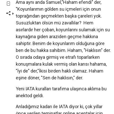
Ama aynı anda Samuel,"Haham efendi" der,
"Koyunlarımın gölden su içmeleri için onun
toprağından geçmekten başka çareleri yok.
Susuzluktan ölsün mü zavallılar? Hem
asırlardır her çoban, koyunlarını sulamak için su
kaynağına giden araziden geçme hakkına
sahiptir. Benim de koyunlarım olduğuna göre
ben de bu hakka sahibim. Haham, "Haklısın" der.
O sırada odaya girmiş ve etrafı toparlarken
konuşmalara kulak vermiş olan karısı hahama,
"İyi de" der,"İkisi birden haklı olamaz. Haham
eşine döner, "Sen de haklısın," der.
Yeni IATA kuralları tarafıma ulaşınca aklıma bu
anektod geldi.
Anladığımız kadarı ile IATA diyor ki, çok yıllar
önce verilen teminatlar online acentalar için