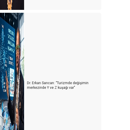
TURİZMDE ELEMAN YOKTUR SATRANÇ TAŞLARI
ARDIR...
ACENTALARI SİYASETE DAVET EDİYORUM
SİGARA YASAĞININ ARKASI GELİR Mİ?
rtak kültür mirasımız; SAMATYA
ATiLCiLERiN YURTDIŞI TUR ŞiRKETLERiNE ÖDEDiĞi
PARALARININ AKIBETi NE OLACAK?
TÜRSAB BAŞKANI İLE TOPLANDIK
REHBER EŞLERİ
Dr. Erkan Sarıcan: ‘’Turizmde değişimin
merkezinde Y ve Z kuşağı var’’
TURİZM BAKANI İLE TOPLANDIK
LÜKS RESTORAN KORKUSU NEDİR BİLİR MİSİNİZ..?
BOŞ BAKKAL…
AYASOFYA PAZAR GÜNLERi DE ORTODOKS