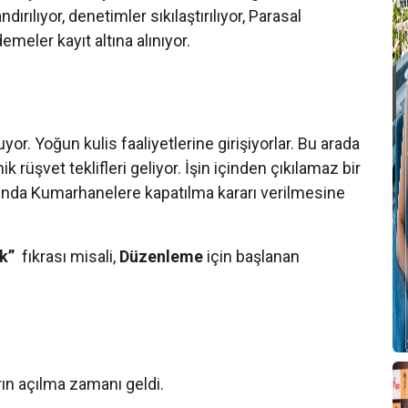
ndırılıyor, denetimler sıkılaştırılıyor, Parasal
B
meler kayıt altına alınıyor.
r. Yoğun kulis faaliyetlerine girişiyorlar. Bu arada
rüşvet teklifleri geliyor. İşin içinden çıkılamaz bir
nda Kumarhanelere kapatılma kararı verilmesine
Y
k”
fıkrası misali,
Düzenleme
için başlanan
C
T
rın açılma zamanı geldi.