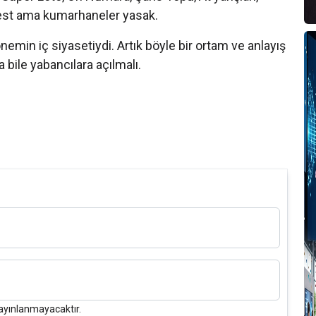
est ama kumarhaneler yasak.
V
in iç siyasetiydi. Artık böyle bir ortam ve anlayış
bile yabancılara açılmalı.
O
T
ayınlanmayacaktır.