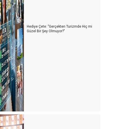
akan TURSAB standını pas geçti ama…
KAÇAK İÇKİ İNSANI, KAÇAK REHBER TURİZMİ
ÖLDÜRÜR
Hediye Çete: "Gerçekten Turizmde Hiç mi
Güzel Bir Şey Olmuyor?"
GASTROSHOW New York'ta
EN ÖNEMLi SEKTÖR: "TURiZM" Neden? PARA
KAYNAĞIDIR TURİZM;
HAC-UMRE KONUSUNDA…
URT DIŞI TUR SATIŞLARI iPTAL OLDU
KiEV GASTRONOMi TURU
EK GENDiNi GENDiNE BAS BASAN...! (KIBRIS)
URİZM İYİ GİDERSE, YERLİ TURİST AÇIKTA KALIR.
TURİZM KÖTÜ GİDERSE, TÜRK TURİST BAYRAM
EDER.
ARKADAŞLAR, HAZIR MISINIZ?