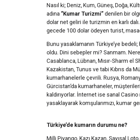
Nasıl ki; Deniz, Kum, Güneş, Doğa, Kül
adına
“Kumar Turizmi”
denilen bir olg
dolar net geliri ile turizmin en karlı da
gecede 100 dolar ödeyen turist, masad
Bunu yasaklamanın Türkiye’ye bedeli; h
oldu. Dini sebepler mi? Sanmam. Ner
Casablanca, Lübnan, Mısır-Sharm el Sh
Kazakistan, Tunus ve tabi Kıbrıs da M
kumarhanelerle çevrili. Rusya, Romany
Gürcistan’da kumarhaneler, müşterilerin
kaldırıyorlar. İnternet ise sanal Casin
yasaklayarak komşularımızı, kumar gemi
Türkiye’de kumarın durumu ne?
Milli Piyango, Kazı Kazan, Sayısal Loto