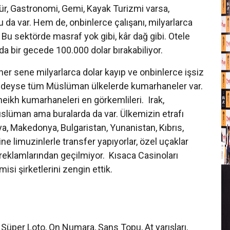
tür, Gastronomi, Gemi, Kayak Turizmi varsa,
"
u da var. Hem de, onbinlerce çalışanı, milyarlarca
lı. Bu sektörde masraf yok gibi, kâr dağ gibi. Otele
a bir gecede 100.000 dolar bırakabiliyor.
er sene milyarlarca dolar kayıp ve onbinlerce işsiz
edeyse tüm Müslüman ülkelerde kumarhaneler var.
eikh kumarhaneleri en görkemlileri. Irak,
üslüman ama buralarda da var. Ülkemizin etrafı
a, Makedonya, Bulgaristan, Yunanistan, Kıbrıs,
Y
e limuzinlerle transfer yapıyorlar, özel uçaklar
o reklamlarından geçilmiyor. Kısaca Casinoları
si şirketlerini zengin ettik.
, Süper Loto, On Numara, Şans Topu, At yarışları,