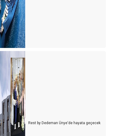
arklı bir turizm çeşidi ''Agritourismo''
ÜRSAB Seçimlerinde zafer kadınların
ürk Kahvesi Her Şey Dahil Sisteminden Çıkartılsın
TUNCELi iZLENiMLERi
YENi IATA KURALLARI
TALYA İLE AŞK BİR BAŞKA BAHARA...
DIS TURiZM iHTiSAS BASKANLIGINDAN NEDEN iSTiFA
ETTiM?
ALATAPORT OUT, YENİKAPI IN ...
ÜRSAB Başkan Adayı Kriterleri.
ürkiye Turizm Tanıtım ve Geliştirme Ajansı Hakkında;
Rest by Dedeman Ünye'de hayata geçecek
TÜRSAB'ın 15 Temmuz ilanı