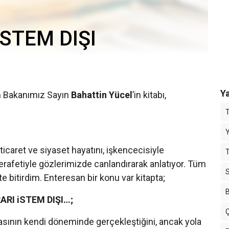
STEM DIŞI
Ya
m Bakanımız Sayın
Bahattin Yücel
’in kitabı,
Y
icaret ve siyaset hayatını, işkencecisiyle
T
zerafetiyle gözlerimizde canlandırarak anlatıyor. Tüm
tte bitirdim. Enteresan bir konu var kitapta;
B
RI iSTEM DIŞI…;
sının kendi döneminde gerçekleştiğini, ancak yola