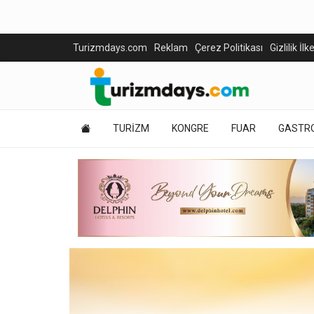
Turizmdays.com
Reklam
Çerez Politikası
Gizlilik İlk
TURİZM
KONGRE
FUAR
GASTR