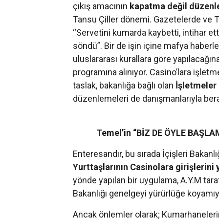
çıkış amacının
kapatma
değil
düzen
Tansu Çiller dönemi. Gazetelerde ve T
“Servetini kumarda kaybetti, intihar et
söndü”. Bir de işin içine mafya haberl
uluslararası kurallara göre yapılacağına
programına alınıyor. Casino’lara işle
taslak, bakanlığa bağlı olan
İşletmele
düzenlemeleri de danışmanlarıyla ber
Temel’in “BİZ DE ÖYLE BAŞLAM
Enteresandır, bu sırada İçişleri Bakanl
Yurttaşlarının Casinolara girişlerini
yönde yapılan bir uygulama, A.Y.M tarafı
Bakanlığı genelgeyi yürürlüğe koyamıy
Ancak önlemler olarak; Kumarhanelerin s