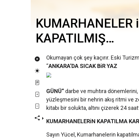
KUMARHANELER i
KAPATILMIŞ…
Okumayan çok şey kaçırır. Eski Turiz
“
ANKARA’DA SICAK BiR YAZ
GÜNÜ”
darbe ve muhtıra dönemlerini, t
yüzleşmesini bir nehrin akış ritmi ve 
kitabı bir solukta, altını çizerek 24 saa
KUMARHANELERiN KAPATILMA KARA
Sayın Yücel, Kumarhanelerin kapatılma