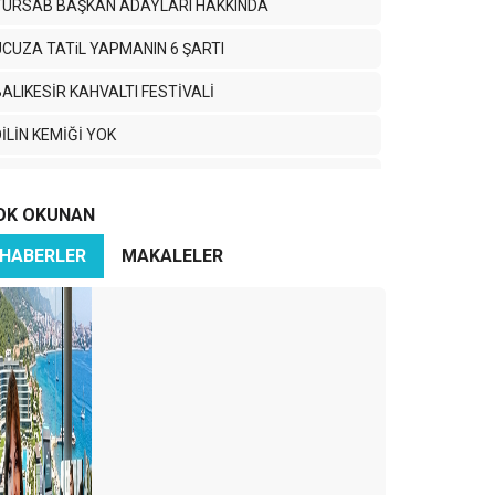
TÜRSAB BAŞKAN ADAYLARI HAKKINDA
UCUZA TATiL YAPMANIN 6 ŞARTI
BALIKESİR KAHVALTI FESTİVALİ
İLİN KEMİĞİ YOK
TURİZMCİ KÖPRÜ İSTİYOR
OK OKUNAN
MEVLANA ÇAĞIRIYOR
HABERLER
MAKALELER
SEVGi EMEK iSTERMiŞ…
BAŞIM GÖZÜM ÜSTÜNE… DİYARBAKIR.
IHTIH YA BIHTIH..!
TURİZMDE ANKARA
TURiZMCi BAHTSIZ BEDEVi…
edir bu TGA eziyeti?