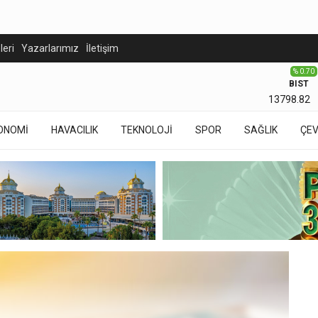
eleri
Yazarlarımız
İletişim
% 0.70
BIST
13798.82
ONOMİ
HAVACILIK
TEKNOLOJİ
SPOR
SAĞLIK
ÇE