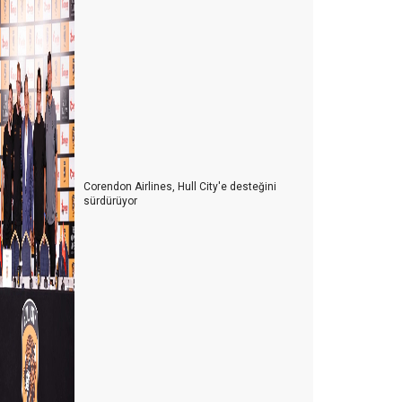
Şam Babası. Para vermekle Baba olunmaz…"
HER ŞEY DAHİL İSRAFI NASIL ÖNLENİR?
AB’DEN TÜRKLERE AŞI ENGELİ…
TURiST REHBERLiĞi YASASINDA SON RÖTUŞLAR…
KORONA'NIN KRONOLOJiSi
Corendon Airlines, Hull City'e desteğini
sürdürüyor
YENi REHBERLiK KANUNU HAKKINDA
eni Trend; “FLY & DRIVE”
SADECE BAŞLIK OKUYANLARDAN ÇEKTİĞİM…
TUR OPERATÖRLERİ PLATFORMU
ACENTACI SAKSIDA YETiŞMiYOR..!
ACENTA YOKSA REHBER DE YOK..!