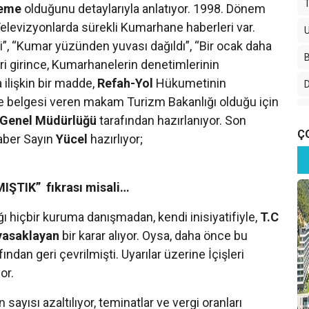
leme
olduğunu detaylarıyla anlatıyor. 1998. Dönem
elevizyonlarda sürekli Kumarhane haberleri var.
ti”, “Kumar yüzünden yuvası dağıldı”, “Bir ocak daha
eri girince, Kumarhanelerin denetimlerinin
 ilişkin bir madde,
Refah-Yol
Hükumetinin
D
tme belgesi veren makam Turizm Bakanlığı olduğu için
r Genel Müdürlüğü
tarafından hazırlanıyor. Son
Ç
aber Sayın
Yücel
hazırlıyor;
IŞTIK” fıkrası misali…
ığı hiçbir kuruma danışmadan, kendi inisiyatifiyle,
T.C
B
 yasaklayan
bir karar alıyor. Oysa, daha önce bu
ndan geri çevrilmişti. Uyarılar üzerine İçişleri
or.
N
ayısı azaltılıyor, teminatlar ve vergi oranları