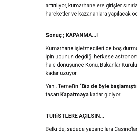
artırılıyor, kumarhanelere girişler sınırla
hareketler ve kazananlara yapılacak öde
Sonuç ; KAPANMA…!
Kumarhane işletmecileri de boş durmuyo
ipin ucunun değdiği herkese astronomik 
hale dönüşünce Konu, Bakanlar Kurulu
kadar uzuyor.
Yani, Temel’in
“Biz de öyle başlamıştı
tasarı
Kapatmaya
kadar gidiyor…
TURiSTLERE AÇILSIN…
Belki de, sadece yabancılara Casino’la