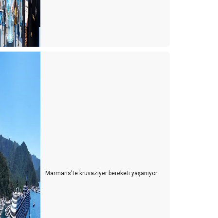
HRiSTiYANLARIN iBADETiNE AÇILIR MI?
teller umulandan erken açıldı. Ne diyeceksiniz?
akan; "Her şey dahil sistemi devam edecek, ancak
iyecekleri biz almayacağız, aşçılar verecek"
COVID-19 SONRASI TURİZMDE ÇÖZÜM-1
"YAZLIKLAR"
COVID-19 ve YENi DÜNYA DÜZENiNDE TURiZM
CORONA KAYIPLARIMIZ...
AŞ MI YiYELiM..?
zambia zimbabwe botswana
üney Afrika İzlenimleri
Marmaris'te kruvaziyer bereketi yaşanıyor
ERENKÖY GÜNLÜKLERİ
 Kuşak turizm