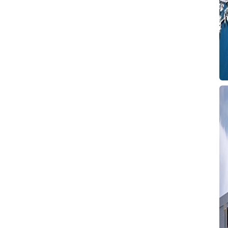
F
T
T
İ
G
T
T