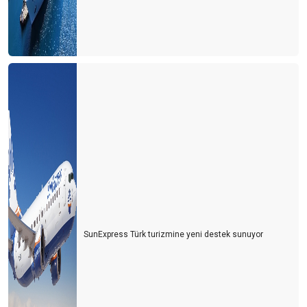
YENi IATA KURALLARI
İTALYA İLE AŞK BİR BAŞKA BAHARA...
DIS TURiZM iHTiSAS BASKANLIGINDAN NEDEN iSTiFA ETTiM?
GALATAPORT OUT, YENİKAPI IN ...
TÜRSAB Başkan Adayı Kriterleri.
Türkiye Turizm Tanıtım ve Geliştirme Ajansı Hakkında;
TÜRSAB'ın 15 Temmuz ilanı
TÜRSAB SEÇİMLERİ ÖNCESİ DEĞERLENDİRMELER -1
Saklı Cennet Artvin
SunExpress Türk turizmine yeni destek sunuyor
Seyahat Sigortası'nın adı "TÜRSAB SiGORTASI" olsun
MEDYA, TURİZM YAZARI ÇALIŞTIRMALI
YENİ HAVALİMANI "TAKSİCİ HAVALİMANI"