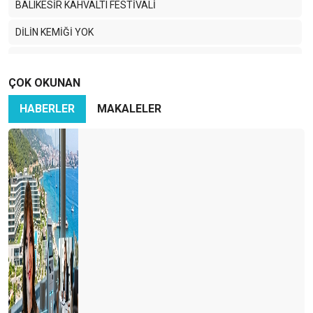
BALIKESİR KAHVALTI FESTİVALİ
DİLİN KEMİĞİ YOK
TURİZMCİ KÖPRÜ İSTİYOR
ÇOK OKUNAN
MEVLANA ÇAĞIRIYOR
HABERLER
MAKALELER
SEVGi EMEK iSTERMiŞ…
BAŞIM GÖZÜM ÜSTÜNE… DİYARBAKIR.
BIHTIH YA BIHTIH..!
TURİZMDE ANKARA
TURiZMCi BAHTSIZ BEDEVi…
Nedir bu TGA eziyeti?
Bakan TURSAB standını pas geçti ama…
KAÇAK İÇKİ İNSANI, KAÇAK REHBER TURİZMİ ÖLDÜRÜR