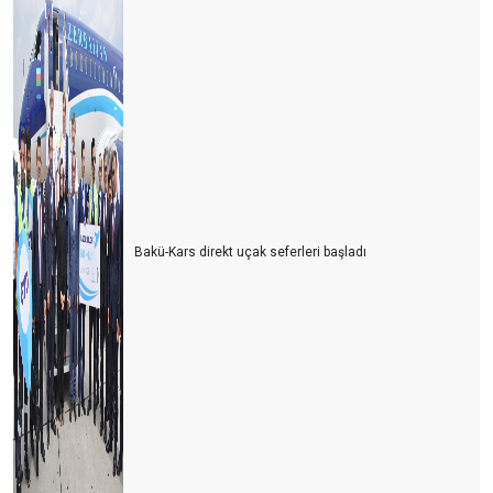
Bakü-Kars direkt uçak seferleri başladı