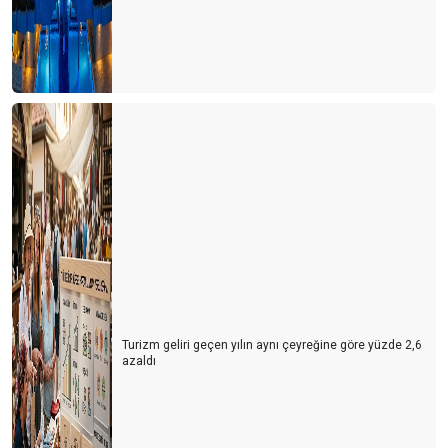
Turizm geliri geçen yılın aynı çeyreğine göre yüzde 2,6
azaldı