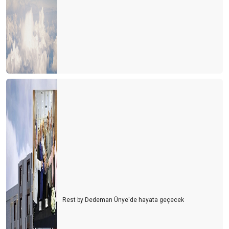
HER ŞEY DAHİL SİSTEMİ ASLA TARTIŞILMAMALI..!
Rest by Dedeman Ünye'de hayata geçecek