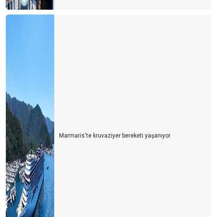
COVID-19 ve YENi DÜNYA DÜZENiNDE TURiZM
CORONA KAYIPLARIMIZ...
TAŞ MI YiYELiM..?
zambia zimbabwe botswana
Güney Afrika İzlenimleri
ERENKÖY GÜNLÜKLERİ
4 Kuşak turizm
Marmaris'te kruvaziyer bereketi yaşanıyor
Farklı bir turizm çeşidi ''Agritourismo''
TÜRSAB Seçimlerinde zafer kadınların
Türk Kahvesi Her Şey Dahil Sisteminden Çıkartılsın
TUNCELi iZLENiMLERi