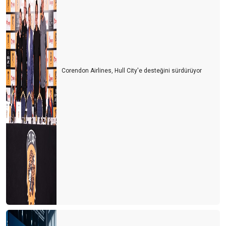
HER ŞEY DAHİL İSRAFI NASIL ÖNLENİR?
AB’DEN TÜRKLERE AŞI ENGELİ…
TURiST REHBERLiĞi YASASINDA SON RÖTUŞLAR…
KORONA'NIN KRONOLOJiSi
Corendon Airlines, Hull City'e desteğini sürdürüyor
YENi REHBERLiK KANUNU HAKKINDA
Yeni Trend; “FLY & DRIVE”
SADECE BAŞLIK OKUYANLARDAN ÇEKTİĞİM…
TUR OPERATÖRLERİ PLATFORMU
ACENTACI SAKSIDA YETiŞMiYOR..!
ACENTA YOKSA REHBER DE YOK..!
TURİZMDE ELEMAN YOKTUR SATRANÇ TAŞLARI VARDIR...
ACENTALARI SİYASETE DAVET EDİYORUM