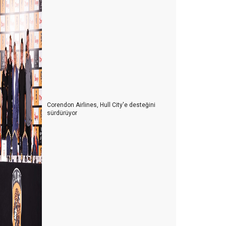
Şam Babası. Para vermekle Baba olunmaz…"
HER ŞEY DAHİL İSRAFI NASIL ÖNLENİR?
AB’DEN TÜRKLERE AŞI ENGELİ…
TURiST REHBERLiĞi YASASINDA SON RÖTUŞLAR…
KORONA'NIN KRONOLOJiSi
Corendon Airlines, Hull City'e desteğini
YENi REHBERLiK KANUNU HAKKINDA
sürdürüyor
eni Trend; “FLY & DRIVE”
SADECE BAŞLIK OKUYANLARDAN ÇEKTİĞİM…
TUR OPERATÖRLERİ PLATFORMU
ACENTACI SAKSIDA YETiŞMiYOR..!
ACENTA YOKSA REHBER DE YOK..!
TURİZMDE ELEMAN YOKTUR SATRANÇ TAŞLARI