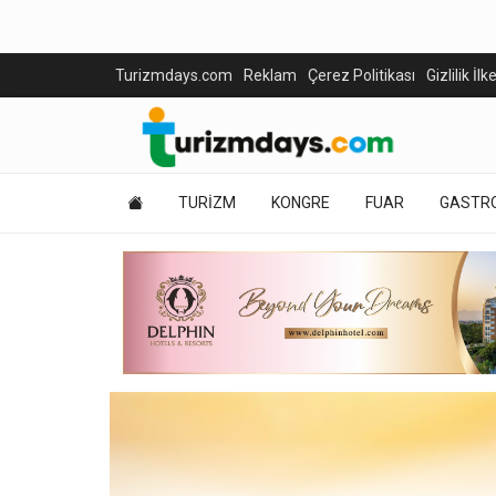
Turizmdays.com
Reklam
Çerez Politikası
Gizlilik İlk
TURİZM
KONGRE
FUAR
GASTR