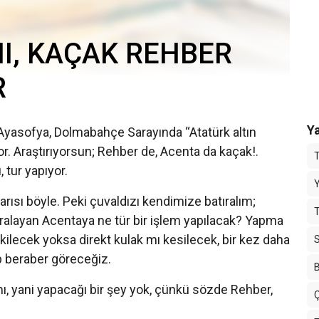
NI, KAÇAK REHBER
R
Ya
yasofya, Dolmabahçe Sarayında “Atatürk altın
 Araştırıyorsun; Rehber de, Acenta da kaçak!.
 tur yapıyor.
Y
yarısı böyle. Peki çuvaldızı kendimize batıralım;
T
iralayan Acentaya ne tür bir işlem yapılacak? Yapma
ilecek yoksa direkt kulak mı kesilecek, bir kez daha
p beraber göreceğiz.
B
ı, yani yapacağı bir şey yok, çünkü sözde Rehber,
.