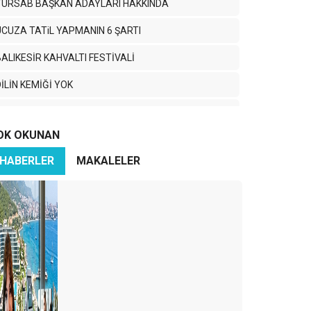
TÜRSAB BAŞKAN ADAYLARI HAKKINDA
UCUZA TATiL YAPMANIN 6 ŞARTI
BALIKESİR KAHVALTI FESTİVALİ
İLİN KEMİĞİ YOK
TURİZMCİ KÖPRÜ İSTİYOR
OK OKUNAN
MEVLANA ÇAĞIRIYOR
HABERLER
MAKALELER
SEVGi EMEK iSTERMiŞ…
BAŞIM GÖZÜM ÜSTÜNE… DİYARBAKIR.
IHTIH YA BIHTIH..!
TURİZMDE ANKARA
TURiZMCi BAHTSIZ BEDEVi…
edir bu TGA eziyeti?