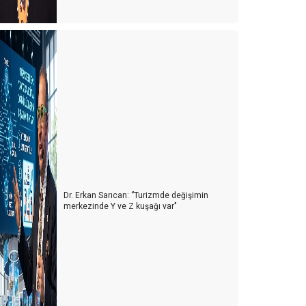
ARDIR...
ACENTALARI SİYASETE DAVET EDİYORUM
SİGARA YASAĞININ ARKASI GELİR Mİ?
rtak kültür mirasımız; SAMATYA
ATiLCiLERiN YURTDIŞI TUR ŞiRKETLERiNE ÖDEDiĞi
PARALARININ AKIBETi NE OLACAK?
TÜRSAB BAŞKANI İLE TOPLANDIK
REHBER EŞLERİ
Dr. Erkan Sarıcan: ‘’Turizmde değişimin
TURİZM BAKANI İLE TOPLANDIK
merkezinde Y ve Z kuşağı var’’
LÜKS RESTORAN KORKUSU NEDİR BİLİR MİSİNİZ..?
BOŞ BAKKAL…
AYASOFYA PAZAR GÜNLERi DE ORTODOKS
HRiSTiYANLARIN iBADETiNE AÇILIR MI?