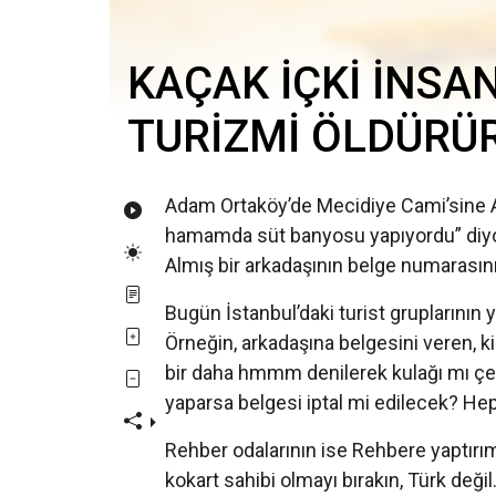
KAÇAK İÇKİ İNSA
TURİZMİ ÖLDÜRÜ
Adam Ortaköy’de Mecidiye Cami’sine A
hamamda süt banyosu yapıyordu” diyor.
Almış bir arkadaşının belge numarasını,
Bugün İstanbul’daki turist gruplarının 
Örneğin, arkadaşına belgesini veren, k
bir daha hmmm denilerek kulağı mı çek
yaparsa belgesi iptal mi edilecek? He
Rehber odalarının ise Rehbere yaptırım
kokart sahibi olmayı bırakın, Türk değil