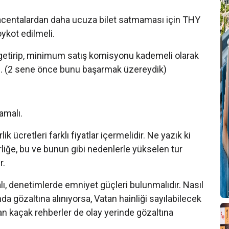
B
 acentalardan daha ucuza bilet satmaması için THY
ykot edilmeli.
 getirip, minimum satış komisyonu kademeli olarak
ı. (2 sene önce bunu başarmak üzereydik)
Y
amalı.
ücretleri farklı fiyatlar içermelidir. Ne yazık ki
liğe, bu ve bunun gibi nedenlerle yükselen tur
C
r.
T
lı, denetimlerde emniyet güçleri bulunmalıdır. Nasıl
da gözaltına alınıyorsa, Vatan hainliği sayılabilecek
tan kaçak rehberler de olay yerinde gözaltına