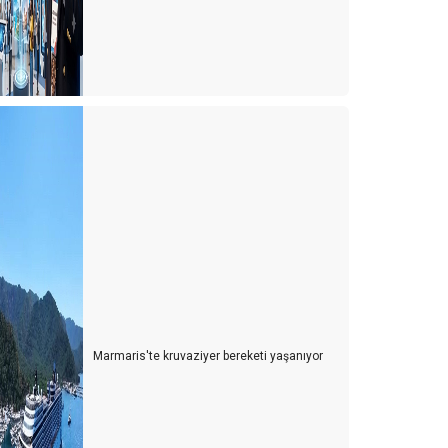
teller umulandan erken açıldı. Ne diyeceksiniz?
akan; "Her şey dahil sistemi devam edecek, ancak
iyecekleri biz almayacağız, aşçılar verecek"
COVID-19 SONRASI TURİZMDE ÇÖZÜM-1
"YAZLIKLAR"
COVID-19 ve YENi DÜNYA DÜZENiNDE TURiZM
CORONA KAYIPLARIMIZ...
AŞ MI YiYELiM..?
zambia zimbabwe botswana
üney Afrika İzlenimleri
Marmaris'te kruvaziyer bereketi yaşanıyor
ERENKÖY GÜNLÜKLERİ
 Kuşak turizm
arklı bir turizm çeşidi ''Agritourismo''