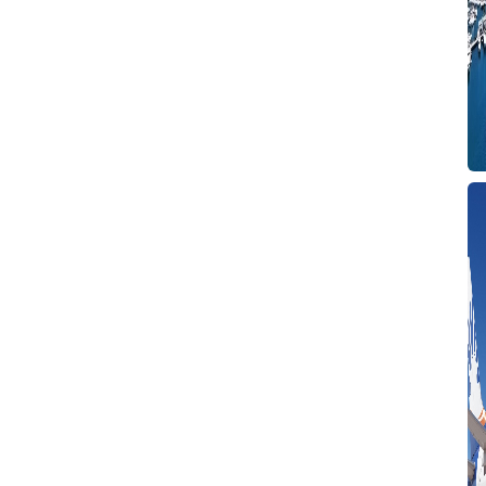
T
T
İ
G
T
T