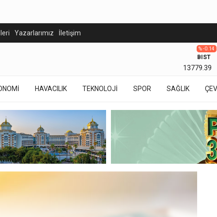
eleri
Yazarlarımız
İletişim
% -0.14
BIST
13779.39
ONOMİ
HAVACILIK
TEKNOLOJİ
SPOR
SAĞLIK
ÇE