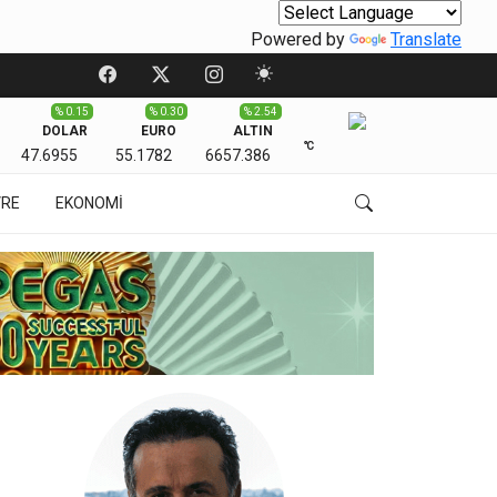
Powered by
Translate
% 0.15
% 0.30
% 2.54
DOLAR
EURO
ALTIN
℃
47.6955
55.1782
6657.386
VRE
EKONOMİ