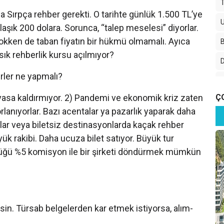
na Sırpça rehber gerekti. O tarihte günlük 1.500 TL’ye
aşık 200 dolara. Sorunca, “talep meselesi” diyorlar.
yokken de taban fiyatın bir hükmü olmamalı. Ayıca
ık rehberlik kursu açılmıyor?
D
rler ne yapmalı?
iyasa kaldırmıyor. 2) Pandemi ve ekonomik kriz zaten
Ç
lanıyorlar. Bazı acentalar ya pazarlık yaparak daha
lar veya biletsiz destinasyonlarda kaçak rehber
yük rakibi. Daha ucuza bilet satıyor. Büyük tur
rdüğü %5 komisyon ile bir şirketi döndürmek mümkün
B
lsin. Türsab belgelerden kar etmek istiyorsa, alım-
N