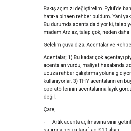
Bakış açımızı değiştirelim. Eylül’de ba
hatır-a binaen rehber buldum. Yani yakl
Bu durumda acenta da diyor ki, talep 
madem Arz az, talep çok, neden daha s
Gelelim çuvaldıza. Acentalar ve Rehbe
Acentalar; 1) Bu kadar çok açentayı p
acentaları vurdu, maliyet hesabında zor
ucuza rehber çalıştırma yoluna gidiyor
kullanıyorlar. 3) THY acentaların en bü
operatörlerinin acentalarına layık gö
değil.
Çare;
- Artık acenta açılmasına sınır getiri
satımda her iki taraftan %10 alsın.