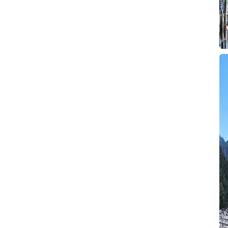
O
B
y
T
G
4
F