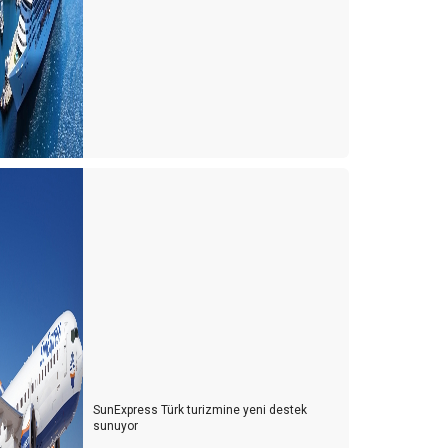
ÜRSAB Seçimlerinde zafer kadınların
ürk Kahvesi Her Şey Dahil Sisteminden Çıkartılsın
TUNCELi iZLENiMLERi
YENi IATA KURALLARI
TALYA İLE AŞK BİR BAŞKA BAHARA...
DIS TURiZM iHTiSAS BASKANLIGINDAN NEDEN iSTiFA
ETTiM?
ALATAPORT OUT, YENİKAPI IN ...
ÜRSAB Başkan Adayı Kriterleri.
ürkiye Turizm Tanıtım ve Geliştirme Ajansı Hakkında;
TÜRSAB'ın 15 Temmuz ilanı
SunExpress Türk turizmine yeni destek
sunuyor
TÜRSAB SEÇİMLERİ ÖNCESİ DEĞERLENDİRMELER -1