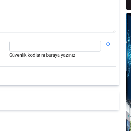
V
O
T
Güvenlik kodlarını buraya yazınız