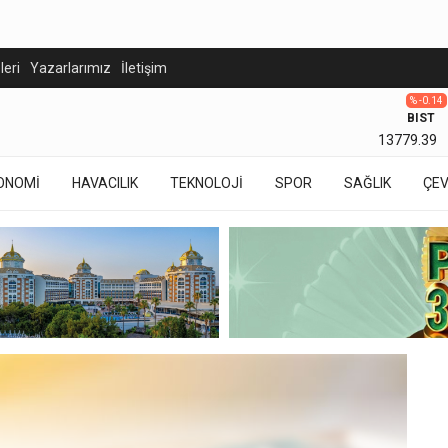
eleri
Yazarlarımız
İletişim
% -0.14
BIST
13779.39
ONOMİ
HAVACILIK
TEKNOLOJİ
SPOR
SAĞLIK
ÇE