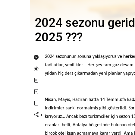
2024 sezonu geride
2025 ???
2024 sezonunun sonuna yaklaşıyoruz ve herkesi
tadilatlar, yenilikler... Her şey tam gaz devam
yıldan hiç ders çıkarmadan yeni planlar yapı
Nisan, Mayıs, Haziran hatta 14 Temmuz’a kada
indirimler sanki normalmiş gibi gösterildi. So
kırıyoruz… Ancak bazı turizmciler için sezon 1
oranları belli, Antalya bölgesinde bulunan otel
birçok otel kışın açmamaya karar verdi. Ama b