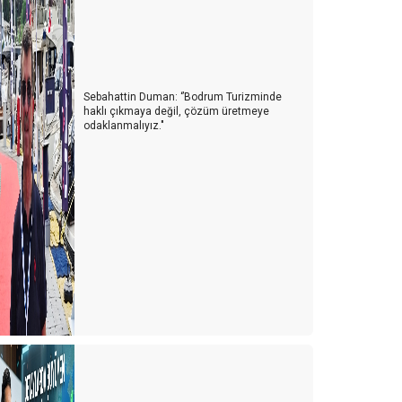
llah vergisi… Konaklama vergisi…
or geçen bir sezonun ardından mutlu son…
sim değişikliği : ‘’ Online’ci’’ yerine ‘’dinamik paketleyici
Sebahattin Duman: ‘’Bodrum Turizminde
’olarak anılmak istiyoruz…
haklı çıkmaya değil, çözüm üretmeye
odaklanmalıyız."
019 sezonunda Turizmde uğraştığımız olaylara
bakın…
ültür Turizmini düşünen yok…
emmuz’u da gördük. Şimdi ne olacak ?
rtık gerçekleri görmenin zamanı geldi….
aşlamak yolun yarısıdır
urizm üzerine bir sepet dolusu düşünce …..
urizmin reçetesi nasıl olmalı?