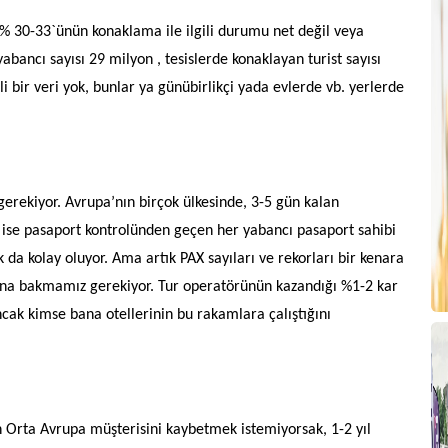
A
 % 30-33`ünün konaklama ile ilgili durumu net değil veya
a
yabancı sayısı 29 milyon , tesislerde konaklayan turist sayısı
Y
li bir veri yok, bunlar ya günübirlikçi yada evlerde vb. yerlerde
G
Y
B
erekiyor. Avrupa’nın birçok ülkesinde, 3-5 gün kalan
zde ise pasaport kontrolünden geçen her yabancı pasaport sahibi
2
k da kolay oluyor. Ama artık PAX sayıları ve rekorları bir kenara
z, ona bakmamız gerekiyor. Tur operatörünün kazandığı %1-2 kar
İ
ncak kimse bana otellerinin bu rakamlara çalıştığını
L
O
K
n Orta Avrupa müşterisini kaybetmek istemiyorsak, 1-2 yıl