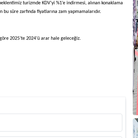
 beklentimiz turizmde KDV’yi %1’e indirmesi, alınan konaklama
A
erin bu süre zarfında fiyatlarına zam yapmamalarıdır.
Z
İ
‘
göre 2025’te 2024’ü arar hale geleceğiz.
2
K
T
A
B
T
T