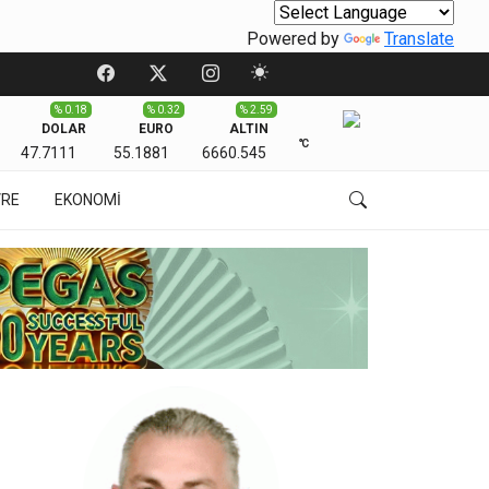
Powered by
Translate
% 0.18
% 0.32
% 2.59
DOLAR
EURO
ALTIN
℃
47.7111
55.1881
6660.545
VRE
EKONOMİ