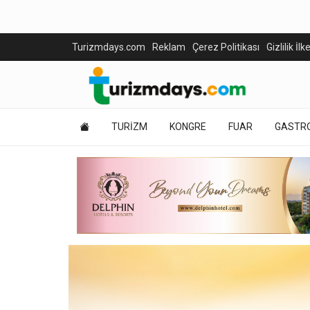
Turizmdays.com
Reklam
Çerez Politikası
Gizlilik İlk
TURİZM
KONGRE
FUAR
GASTR