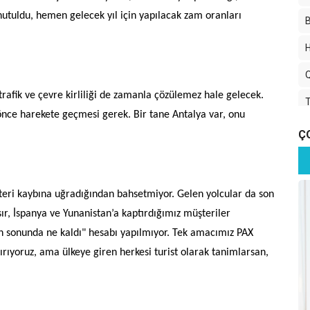
unutuldu, hemen gelecek yıl için yapılacak zam oranları
B
H
trafik ve çevre kirliliği de zamanla çözülemez hale gelecek.
T
D
önce harekete geçmesi gerek. Bir tane Antalya var, onu
Ç
"
A
Ç
eri kaybına uğradığından bahsetmiyor. Gelen yolcular da son
F
ır, İspanya ve Yunanistan’a kaptırdığımız müşteriler
F
 sonunda ne kaldı" hesabı yapılmıyor. Tek amacımız PAX
O
ırıyoruz, ama ülkeye giren herkesi turist olarak tanimlarsan,
V
2