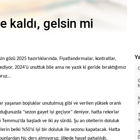
 kaldı, gelsin mi
Ya
n gözü 2025 hazırlıklarında. Fiyatlandırmalar, kontratlar,
 ediyor, 2024’ü unuttuk bile ama ne yazık ki geride bıraktığımız
C
yoruz…
G
h
İ
F
r yaşanan boşluklar unutulmuş gibi ve verilen yüksek oranlı
rduğunuzda "sezon gayet iyi geçiyor" deniyor, hatta rekorlar
T
Y
5 Temmuz’da başladı ve iki ay sürdü. Şu an otellerin doluluk
lerin belki %50’si iyi bir doluluk ile sezonu kapatacak. Hatta
T
D
unlardan hiç ders almıyoruz; ülkede hayat pahalılığı,