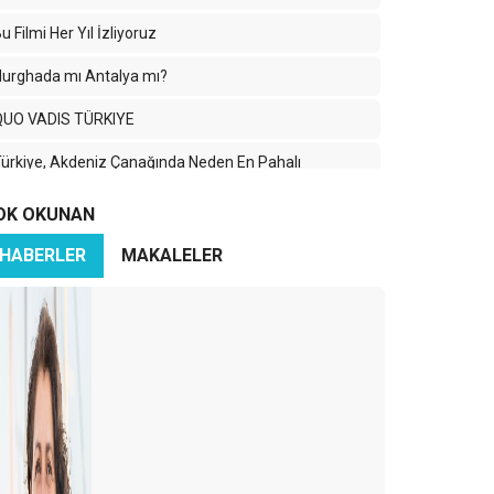
u Filmi Her Yıl İzliyoruz
urghada mı Antalya mı?
QUO VADIS TÜRKIYE
ürkiye, Akdeniz Çanağında Neden En Pahalı
estinasyonlardan Biri Oldu?
OK OKUNAN
2025'e Doğru: Turizmde Yol Haritası ve Yeni Rekabet"
HABERLER
MAKALELER
ntalya'nın 3 Önemli Sorunu: Artan Otel Fiyatları,
evre Kirliliği ve Trafik Sorunları
TI’nin İflasının Ardından Türkiye Turizmi: Zorluklar ve
ırsatlar
tellerin satışları azalacak mı? Çoğalacak mı?
ay halimize…
023 de bizi bekleyenler…