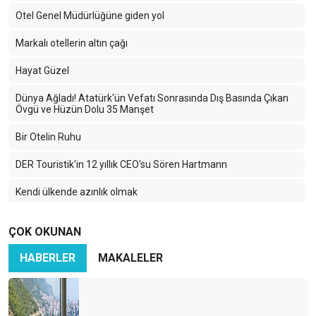
Otel Genel Müdürlüğüne giden yol
Markalı otellerin altın çağı
Hayat Güzel
Dünya Ağladı! Atatürk'ün Vefatı Sonrasında Dış Basında Çıkan
Övgü ve Hüzün Dolu 35 Manşet
Bir Otelin Ruhu
DER Touristik'in 12 yıllık CEO'su Sören Hartmann
Kendi ülkende azınlık olmak
07.07.07 Antalya Gecesi
ÇOK OKUNAN
Side'deki büyük değişim
HABERLER
MAKALELER
Genel müdür, genel müdür müdür?
Resort otelciliğinin ve herşey dahilin altın çağı