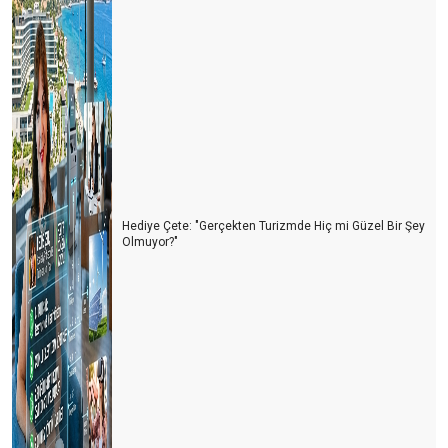
Ekonomi Corona tanımaz
Kötünün daha kötüsü de varmış
Herkes bir gün Otelci olacak
Banka Otel Acente çıkmazı
FVW Workshop İstanbul’da yapıldı
Şimdi Tam Zamanı
Hediye Çete: "Gerçekten Turizmde Hiç mi Güzel Bir Şey
Olmuyor?"
Anadolu’nun zenginlikleri
Başarının yolu