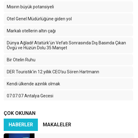
Mısırın büyük potansiyeli
Otel Genel Müdürlüğüne giden yol
Markalı otellerin altın çağı
Dünya Ağladı! Atatürk'ün Vefatı Sonrasında Dış Basında Çıkan
Övgü ve Hüzün Dolu 35 Manşet
Bir Otelin Ruhu
DER Touristik'in 12 yıllık CEO'su Sören Hartmann
Kendi ülkende azınlık olmak
07.07.07 Antalya Gecesi
Side'deki büyük değişim
ÇOK OKUNAN
Genel müdür, genel müdür müdür?
HABERLER
MAKALELER
Resort otelciliğinin ve herşey dahilin altın çağı