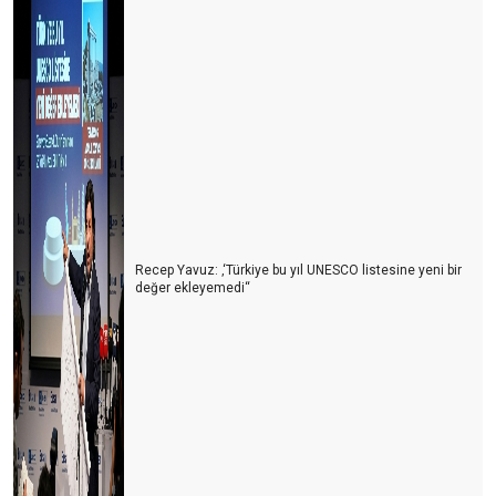
Ekonomi Corona tanımaz
Kötünün daha kötüsü de varmış
Herkes bir gün Otelci olacak
Banka Otel Acente çıkmazı
FVW Workshop İstanbul’da yapıldı
Şimdi Tam Zamanı
Recep Yavuz: ‚‘Türkiye bu yıl UNESCO listesine yeni bir
Anadolu’nun zenginlikleri
değer ekleyemedi‘‘
Başarının yolu
VEFA, HEM İYİ HEM DE KÖTÜ GÜNDE !!!