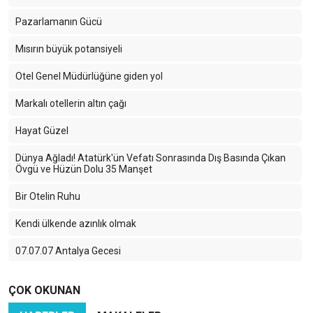
Pazarlamanın Gücü
Mısırın büyük potansiyeli
Otel Genel Müdürlüğüne giden yol
Markalı otellerin altın çağı
Hayat Güzel
Dünya Ağladı! Atatürk'ün Vefatı Sonrasında Dış Basında Çıkan
Övgü ve Hüzün Dolu 35 Manşet
Bir Otelin Ruhu
Kendi ülkende azınlık olmak
07.07.07 Antalya Gecesi
Side'deki büyük değişim
ÇOK OKUNAN
Genel müdür, genel müdür müdür?