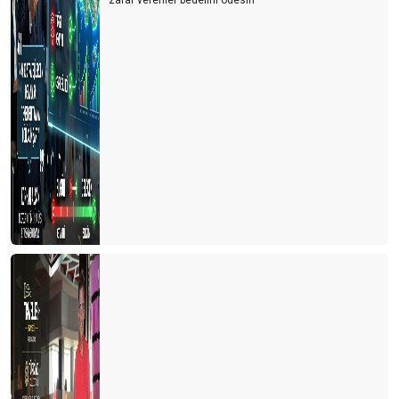
zarar verenler bedelini ödesin"