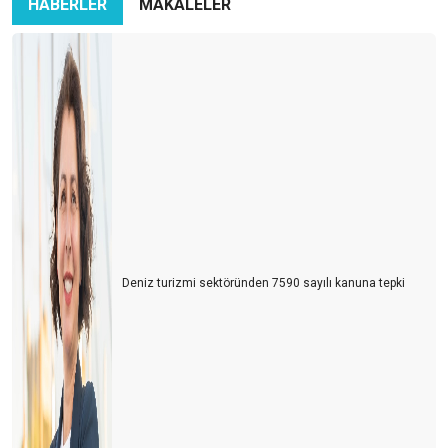
HABERLER
MAKALELER
Resort otelciliğinin ve herşey dahilin altın çağı
Ekonomi Corona tanımaz
Kötünün daha kötüsü de varmış
Herkes bir gün Otelci olacak
Banka Otel Acente çıkmazı
FVW Workshop İstanbul’da yapıldı
Şimdi Tam Zamanı
Deniz turizmi sektöründen 7590 sayılı kanuna tepki
Anadolu’nun zenginlikleri
Başarının yolu
VEFA, HEM İYİ HEM DE KÖTÜ GÜNDE !!!