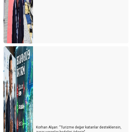
Korhan Alşan: ''Turizme değer katanlar desteklensin,