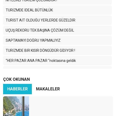
NİTELİKLi TURİZM ÇÖZÜMDÜR?
TURİZMDE İDEAL BÜTÜNLÜK
TURİST AİT OLDUĞU YERLERDE GÜZELDİR
UÇUŞ REKORU TEK BAŞINA ÇÖZÜM DEĞİL
SAPTAMAYI DOĞRU YAPMALIYIZ
TURİZMDE BİR KISIR DÖNGÜDÜR GİDİYOR !
“HER PAZAR ANA PAZAR “noktasına geldik
Gelen turist nereye gidiyor?
ÇOK OKUNAN
BEKLENTİDE ARTAN NİTELİK
HABERLER
MAKALELER
SEZONA BAKIŞ!
Hizmet kalitesi markamız !