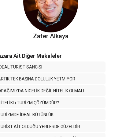
Zafer Alkaya
zara Ait Diğer Makaleler
İDEAL TURİST SANCISI
ARTIK TEK BAŞINA DOLULUK YETMİYOR
ODAĞIMIZDA NİCELİK DEĞİL NİTELİK OLMALI
NİTELİKLi TURİZM ÇÖZÜMDÜR?
TURİZMDE İDEAL BÜTÜNLÜK
TURİST AİT OLDUĞU YERLERDE GÜZELDİR