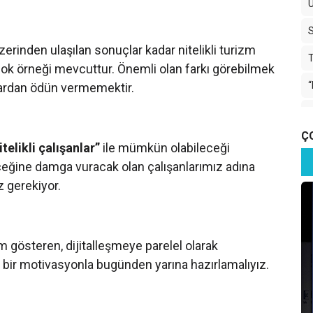
erinden ulaşılan sonuçlar kadar nitelikli turizm
k çok örneği mevcuttur. Önemli olan farkı görebilmek
mlardan ödün vermemektir.
G
Ç
F
itelikli çalışanlar”
ile mümkün olabileceği
eğine damga vuracak olan çalışanlarımız adına
 gerekiyor.
H
m gösteren, dijitalleşmeye parelel olarak
 bir motivasyonla bugünden yarına hazırlamalıyız.