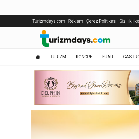
Turizmdays.com
Reklam
Çerez Politikası
Gizlilik İlk
TURİZM
KONGRE
FUAR
GASTR