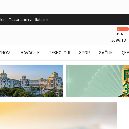
eleri
Yazarlarımız
İletişim
% -0.12
BIST
13686.13
ONOMİ
HAVACILIK
TEKNOLOJİ
SPOR
SAĞLIK
ÇE