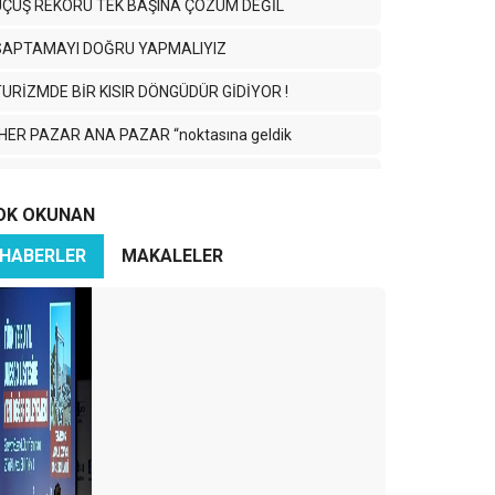
UÇUŞ REKORU TEK BAŞINA ÇÖZÜM DEĞİL
SAPTAMAYI DOĞRU YAPMALIYIZ
TURİZMDE BİR KISIR DÖNGÜDÜR GİDİYOR !
“HER PAZAR ANA PAZAR “noktasına geldik
elen turist nereye gidiyor?
OK OKUNAN
iyatı belirleyen en önemli parametre “kalitedir”
HABERLER
MAKALELER
SEZONA BAKIŞ!
izmet kalitesi markamız !