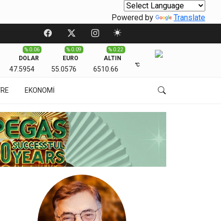
Powered by
Translate
% 0.06
% 0.09
% 0.22
DOLAR
EURO
ALTIN
℃
47.5954
55.0576
6510.66
VRE
EKONOMİ