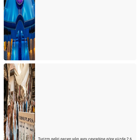
Turizm geliri geçen yılın aynı çeyreğine göre yüzde 2,6