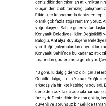
deniz dibinden çıkarılan atık miktarının 
oluşan deniz dibi temizliği çalışmamı
Etkinlikler kapsamında denizden toplam 
olarak çok fazla atığa rastlamıyoruz. A
yoğunlaşıyor. Sahile gelen vatandaşlar
Konyaaltı Belediyesi İklim Değişikliği
Baloğlu,
Antalya
Büyükşehir Belediyesi 
yürüttüğü çalışmalardan duydukları me
Konyaaltı Sahili’nde bu kadar az atık çı
tarafından gösterilmesi gerekiyor. Çe
40 gönüllü dalgıç deniz dibi için sefer
Gönüllü dalgıçlardan Yılmaz Eroğlu ise 
arkadaşıyla birlikte katıldığını söyledi
denizden çok fazla çöp çıkmaması oldu
fazlaydı. Deniz dibinde daha çok ip, last
güvenli ve sorunsuz bir şekilde tamam