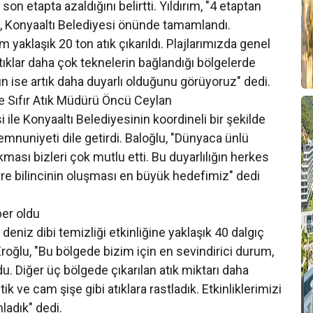
son etapta azaldığını belirtti. Yıldırım, "4 etaptan
z, Konyaaltı Belediyesi önünde tamamlandı.
yaklaşık 20 ton atık çıkarıldı. Plajlarımızda genel
tıklar daha çok teknelerin bağlandığı bölgelerde
ın ise artık daha duyarlı olduğunu görüyoruz" dedi.
 ve Sıfır Atık Müdürü Öncü Ceylan
ile Konyaaltı Belediyesinin koordineli bir şekilde
mnuniyeti dile getirdi. Baloğlu, "Dünyaca ünlü
kması bizleri çok mutlu etti. Bu duyarlılığın herkes
vre bilincinin oluşması en büyük hedefimiz" dedi
ber oldu
deniz dibi temizliği etkinliğine yaklaşık 40 dalgıç
. Eroğlu, "Bu bölgede bizim için en sevindirici durum,
. Diğer üç bölgede çıkarılan atık miktarı daha
ik ve cam şişe gibi atıklara rastladık. Etkinliklerimizi
ladık" dedi.