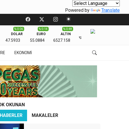
Powered by
Translate
% 0.06
% 0.14
% 0.48
DOLAR
EURO
ALTIN
℃
47.5933
55.0884
6527.158
VRE
EKONOMİ
OK OKUNAN
HABERLER
MAKALELER