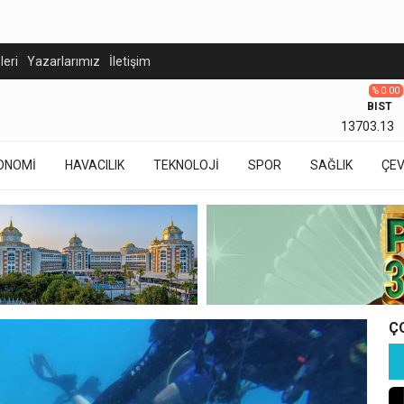
eleri
Yazarlarımız
İletişim
% 0.00
BIST
13703.13
ONOMİ
HAVACILIK
TEKNOLOJİ
SPOR
SAĞLIK
ÇE
Ç