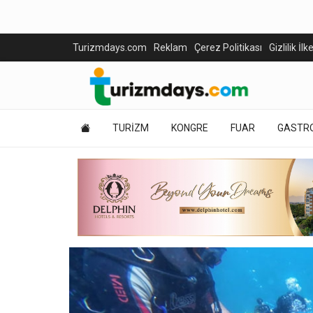
Turizmdays.com
Reklam
Çerez Politikası
Gizlilik İlk
TURİZM
KONGRE
FUAR
GASTR