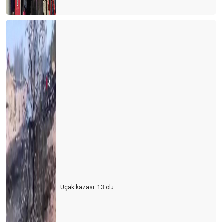
Otobüsle gezerek, görerek seyahat
Turizm ve Senior operasyonu
Kıbrıs seyahatlerim
THY Genel Müdürüne mektup
Turizm ve ‘’Qui facit per alium facit per se ipsum’’...
Turizm ve yerel servis acentaları
Turizm ve engelli– kısıtlı– özürlü– sakat
Turizmde paketlenme son deminde
Turizm, havayolları ve milli havayolları
E-servis ve turizm kavramı
Uçak kazası: 13 ölü
Turizm ve ihracat seferberliği