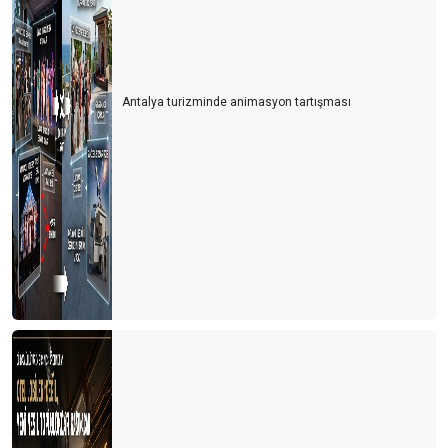
KIZIM SANA SÖYLÜYORUM, GELİNİM SEN ANLA !..
TURİZMDE YURTTAN SESLER VUVUZELA KOROSU
Antalya turizminde animasyon tartışması
KENDİ VATANDAŞINI ÇOK ‘’SEV’’ER
VİZE – VİZE, SAKIN GELME BİZE
ALL INCLUSIVE İLE AYAKTA KALABiLEN TESİSLERİN TANRI
YARDIMCISI OLSUN
Deprem... Geçmiş olsun
Şirdenden sallarken Kirkbayir, börkenek ve işkembe’nin durumu
Seyahat ve turizm için ''Turistmetre''
NEYE GÖRE ve KİME GÖRE ?..
TURİZME YATIRIMDAN KORKMAYIN
TURİZMİ YAZABİLSEK...