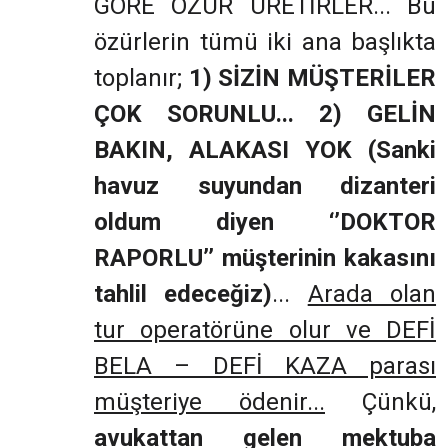
GÖRE ÖZÜR ÜRETİRLER... Bu
özürlerin tümü iki ana başlıkta
toplanır;
1) SİZİN MÜŞTERİLER
ÇOK SORUNLU... 2) GELİN
BAKIN, ALAKASI YOK (Sanki
havuz suyundan dizanteri
oldum diyen ‘’DOKTOR
RAPORLU’’ müşterinin kakasını
tahlil edeceğiz)
...
Arada olan
tur operatörüne olur ve DEFİ
BELA – DEFİ KAZA parası
müşteriye ödenir...
Çünkü,
avukattan gelen mektuba