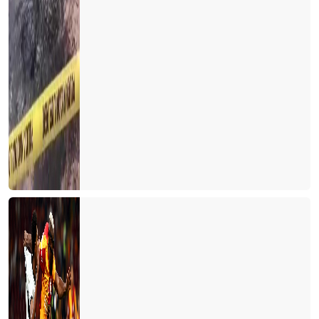
Turizm ve acarlar...
Turizm nereden nereye-2 ‘’Yeter artık, otel yapılmasın’’ diyenler
Türk turizmi nereden nereye?