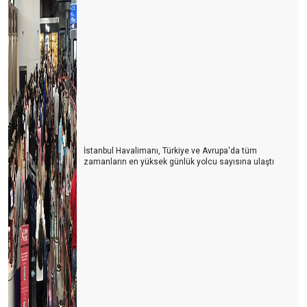
Goodbye 2020 derken,
Eğlence-dinlence-keyif için seyahat mecburiyetin yok...
kimsenin de sana gelmeye mecburiyeti yok...
Yeniden turizmci olmaya çalışıyoruz
Korona Sürecinde iki tür turizmci oluştu
All Isolative
İstanbul Havalimanı, Türkiye ve Avrupa'da tüm
zamanların en yüksek günlük yolcu sayısına ulaştı
Koronayla yatıp, koronayla kalkıyoruz
2020 COVID-19 salgını ve alınacak önlemler
Corona virüsü çok mu abartılıyor?
Turizm teşvik ve tahsisler
Karayolunda doğu-batı köprüsüydük
Sivil havacılıkta bir adım daha ileriye