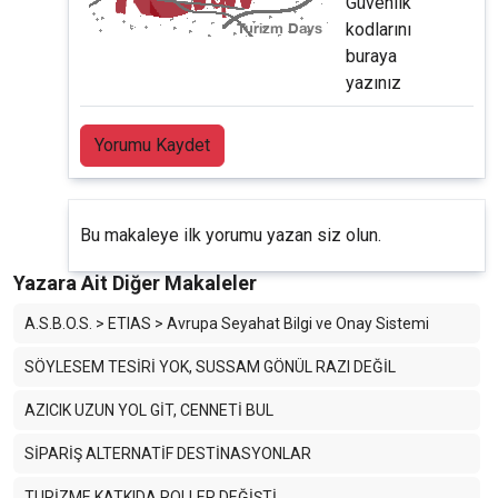
Güvenlik
kodlarını
buraya
yazınız
Yorumu Kaydet
Bu makaleye ilk yorumu yazan siz olun.
Yazara Ait Diğer Makaleler
A.S.B.O.S. > ETIAS > Avrupa Seyahat Bilgi ve Onay Sistemi
SÖYLESEM TESİRİ YOK, SUSSAM GÖNÜL RAZI DEĞİL
AZICIK UZUN YOL GİT, CENNETİ BUL
SİPARİŞ ALTERNATİF DESTİNASYONLAR
TURİZME KATKIDA ROLLER DEĞİŞTİ