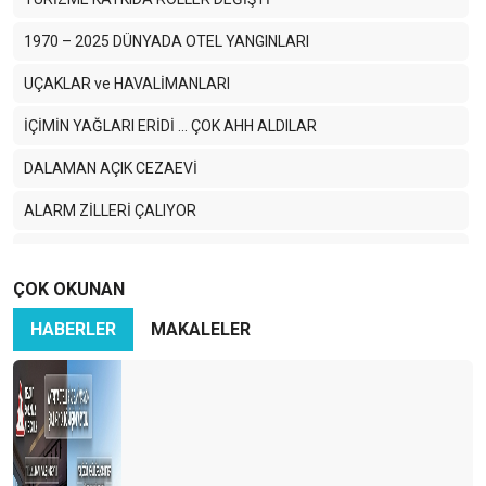
1970 – 2025 DÜNYADA OTEL YANGINLARI
UÇAKLAR ve HAVALİMANLARI
İÇİMİN YAĞLARI ERİDİ ... ÇOK AHH ALDILAR
DALAMAN AÇIK CEZAEVİ
ALARM ZİLLERİ ÇALIYOR
TURİZM SOKAĞA DÜŞERSE SON KALE DE DÜŞER
ÇOK OKUNAN
ARTIK DESTİNASYONUNU SEÇEMİYORSUN !.. DESTİNASYON
SENİ SEÇİYOR !..
HABERLER
MAKALELER
TURİZM SEFERBERLİĞİ
2024 YAZ SEZONUNA ÇEYREK KALA
TURİZM VE YENİ YILDA BEKLENTİLER
ÇOK ESKİ SORUN, BİZİM YEPYENİ SORUNUMUZ...