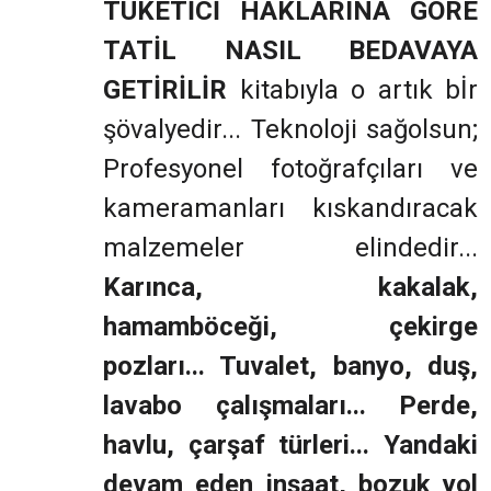
TÜKETİCİ HAKLARINA GÖRE
TATİL NASIL BEDAVAYA
GETİRİLİR
kitabıyla o artık bİr
şövalyedir... Teknoloji sağolsun;
Profesyonel fotoğrafçıları ve
kameramanları kıskandıracak
malzemeler elindedir...
Karınca, kakalak,
hamamböceği, çekirge
pozları... Tuvalet, banyo, duş,
lavabo çalışmaları... Perde,
havlu, çarşaf türleri... Yandaki
devam eden inşaat, bozuk yol