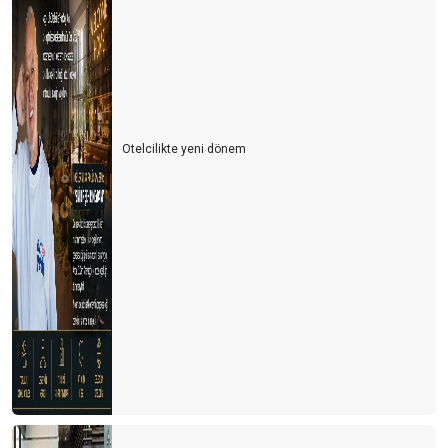
DELTA–MU–OMICRON–ALFA–BRAVO–CHARLIE TURİZM
YERİNE DURİZM
Bize alternatif destinasyonlar
AFGANİSTAN’DAN TUR OPERASYONU
Otelcilikte yeni dönem
TURİZMDE DEĞERLER, DİĞERLER, MEĞERLER ve KEŞKELER
2021 YAZ TURİZMİ
Turizm ihmal ediliyor
AŞI PASAPORTLU TURİSTLER
UYANALIM, SİLKİNELİM ve HAZIR OLALIM…
ÇEKİRGE BİR ZIPLAR – İKİ ZIPLAR
Herkes mutlu haber ister
KORONADAN ÖNCE BAŞLAYAN EĞİLİM