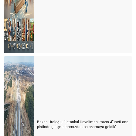
AŞI PASAPORTLU TURİSTLER
UYANALIM, SİLKİNELİM ve HAZIR OLALIM…
ÇEKİRGE BİR ZIPLAR – İKİ ZIPLAR
KORONADAN ÖNCE BAŞLAYAN EĞİLİM
Goodbye 2020 derken,
Eğlence-dinlence-keyif için seyahat mecburiyetin yok...
kimsenin de sana gelmeye mecburiyeti yok...
Yeniden turizmci olmaya çalışıyoruz
Korona Sürecinde iki tür turizmci oluştu
All Isolative
Koronayla yatıp, koronayla kalkıyoruz
Bakan Uraloğlu: "İstanbul Havalimanı'mızın 4’üncü ana
pistinde çalışmalarımızda son aşamaya geldik"
2020 COVID-19 salgını ve alınacak önlemler