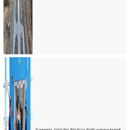
Corona virüsü çok mu abartılıyor?
Turizm teşvik ve tahsisler
Karayolunda doğu-batı köprüsüydük
Sivil havacılıkta bir adım daha ileriye
Otobüsle gezerek, görerek seyahat
Turizm ve Senior operasyonu
Kıbrıs seyahatlerim
THY Genel Müdürüne mektup
Turizm ve ‘’Qui facit per alium facit per se ipsum’’...
Turizm ve yerel servis acentaları
Turizm ve engelli– kısıtlı– özürlü– sakat
Sunexpres, İzmir'den Almatı'ya direkt uçmaya başladı