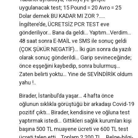
uygulanacak test; 15 Pound = 20 Avro = 25
Dolar demek BU KADAR MI ZOR ?.....
İngiltere’de, ÜCRETSİZ PCR TEST eve
gönderiliyor... Bana da geldi... Yaptım...Verdim...
48 saat sonra E-MAİL ve SMS ile sonuç geldi
(ÇOK ŞÜKÜR NEGATİF)... İki gün sonra da yazılı
olarak sonuç gönderildi... Garip sevineceğinde;
önce eşşeğini kaybedip, sonra bulurmuş...
Zaten belirti yoktu... Yine de SEVİNDİRİK oldum
yahu !..
Birader, İstanbul’da yaşar... 4 hafta önce
oğlunun sıklıkla görüştüğü bir arkadaşı Covid-19
pozitif çıktı... Birader, kendisine ve oğluna test
yaptırmak istedi... Gittikleri sağlık kurumları kişi
başına 500 TL muayene ücreti ve 600 TL test
ücreti talep etti... Toplam 2.200 TL... Belge-bilgi-