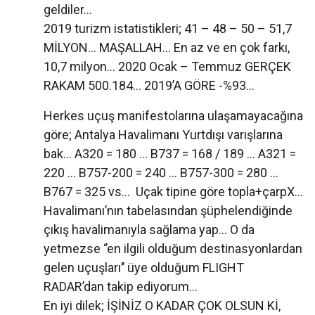
geldiler...
2019 turizm istatistikleri; 41 – 48 – 50 – 51,7
MİLYON... MAŞALLAH... En az ve en çok farkı,
10,7 milyon... 2020 Ocak – Temmuz GERÇEK
RAKAM 500.184... 2019’A GÖRE -%93...
Herkes uçuş manifestolarına ulaşamayacağına
göre; Antalya Havalimanı Yurtdışı varışlarına
bak... A320 = 180 ... B737 = 168 / 189 ... A321 =
220 ... B757-200 = 240 ... B757-300 = 280 ...
B767 = 325 vs... Uçak tipine göre topla+çarpX...
Havalimanı’nın tabelasından şüphelendiğinde
çıkış havalimanıyla sağlama yap... O da
yetmezse ‘’en ilgili olduğum destinasyonlardan
gelen uçuşları’’ üye olduğum FLIGHT
RADAR’dan takip ediyorum...
En iyi dilek; İŞİNİZ O KADAR ÇOK OLSUN Kİ,