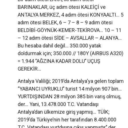
BARINAKLAR, üç adım ötesi KALEİÇİ ve
ANTALYA MERKEZ, 4 adım ötesi KONYAALTI... 5
adım ötesi BELEK, 6 – 7 – 8 – 9 adım ötesi
BELDİBİ-GÖYNÜK-KEMER-TEKİROVA... 10 – 11
– 12 adım ötesi SİDE – AVSALLAR – ALANYA...
Bu hesaba dahil değil... 350.000 yatak
doldurmak için; 350.000 // 180Y (AIRBUS A320)
= 1.944 ‘’AĞZINA KADAR DOLU’’ UÇUŞ
GEREKİR...
Antalya Valiliği; 2019’da Antalya'ya gelen toplam
‘’YABANCI UYRUKLU’’ turist 14 milyon 907 bin...
YURTDIŞINDAN 28 milyon 385 bin varış olmuş,
der... Yani, 13.478.000 T.C. Vatandaşı
Antalya’dan ülkemize giriş yapmış... TÜİK;
2019’da Türkiye’nin her tarafından 8.400.000
T.C. Vatandaşı yurtdışına çıkış yapmıştır’’ der...