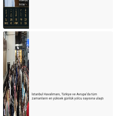
İstanbul Havalimanı, Türkiye ve Avrupa'da tüm
zamanların en yüksek günlük yolcu sayısına ulaştı