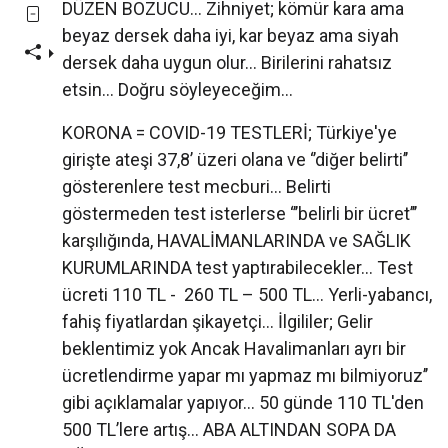
DÜZEN BOZUCU... Zihniyet; kömür kara ama
beyaz dersek daha iyi, kar beyaz ama siyah
dersek daha uygun olur... Birilerini rahatsız
etsin... Doğru söyleyeceğim...
KORONA = COVID-19 TESTLERİ; Türkiye'ye
girişte ateşi 37,8’ üzeri olana ve ‘’diğer belirti’’
gösterenlere test mecburi... Belirti
göstermeden test isterlerse ‘’’belirli bir ücret’’’
karşılığında, HAVALİMANLARINDA ve SAĞLIK
KURUMLARINDA test yaptırabilecekler... Test
ücreti 110 TL - 260 TL – 500 TL... Yerli-yabancı,
fahiş fiyatlardan şikayetçi... İlgililer; Gelir
beklentimiz yok Ancak Havalimanları ayrı bir
ücretlendirme yapar mı yapmaz mı bilmiyoruz’’
gibi açıklamalar yapıyor... 50 günde 110 TL'den
500 TL’lere artış... ABA ALTINDAN SOPA DA