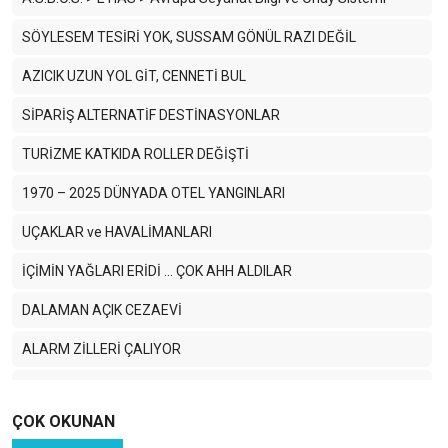
SÖYLESEM TESİRİ YOK, SUSSAM GÖNÜL RAZI DEĞİL
AZICIK UZUN YOL GİT, CENNETİ BUL
SİPARİŞ ALTERNATİF DESTİNASYONLAR
TURİZME KATKIDA ROLLER DEĞİŞTİ
1970 – 2025 DÜNYADA OTEL YANGINLARI
UÇAKLAR ve HAVALİMANLARI
İÇİMİN YAĞLARI ERİDİ ... ÇOK AHH ALDILAR
DALAMAN AÇIK CEZAEVİ
ALARM ZİLLERİ ÇALIYOR
TURİZM SOKAĞA DÜŞERSE SON KALE DE DÜŞER
ÇOK OKUNAN
ARTIK DESTİNASYONUNU SEÇEMİYORSUN !.. DESTİNASYON
SENİ SEÇİYOR !..