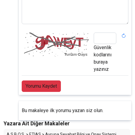
Güvenlik
kodlarını
buraya
yazınız
Yorumu Kaydet
Bu makaleye ilk yorumu yazan siz olun.
Yazara Ait Diğer Makaleler
A.S.B.O.S. > ETIAS > Avrupa Seyahat Bilgi ve Onay Sistemi