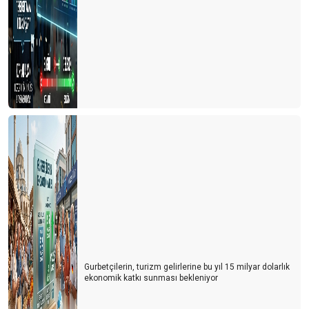
Herşeye ne dahil ?..
Seyahat ve turizm için ''Turistmetre''
NEYE GÖRE ve KİME GÖRE ?..
TURİZME YATIRIMDAN KORKMAYIN
TURİZMİ YAZABİLSEK...
DELTA–MU–OMICRON–ALFA–BRAVO–CHARLIE TURİZM
YERİNE DURİZM
Bize alternatif destinasyonlar
AFGANİSTAN’DAN TUR OPERASYONU
TURİZMDE DEĞERLER, DİĞERLER, MEĞERLER ve KEŞKELER
Gurbetçilerin, turizm gelirlerine bu yıl 15 milyar dolarlık
2021 YAZ TURİZMİ
ekonomik katkı sunması bekleniyor
Turizm ihmal ediliyor