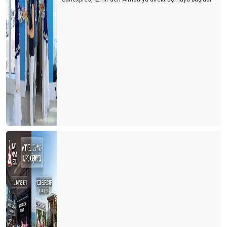
Turizmde paketlenme son deminde
Turizm, havayolları ve milli havayolları
E-servis ve turizm kavramı
Turizm ve ihracat seferberliği
Turizm ve acarlar...
Turizm nereden nereye-2 ‘’Yeter artık, otel yapılmasın’’ diyenler
Türk turizmi nereden nereye?