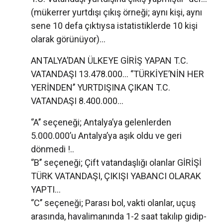
(mükerrer yurtdışı çıkış örneği; aynı kişi, aynı
sene 10 defa çıktıysa istatistiklerde 10 kişi
olarak görünüyor)...
ANTALYA’DAN ÜLKEYE GİRİŞ YAPAN T.C.
VATANDAŞI 13.478.000... ‘’TÜRKİYE’NİN HER
YERİNDEN’’ YURTDIŞINA ÇIKAN T.C.
VATANDAŞI 8.400.000...
‘’A’’ seçeneği; Antalya’ya gelenlerden
5.000.000’u Antalya’ya aşık oldu ve geri
dönmedi !..
‘’B’’ seçeneği; Çift vatandaşlığı olanlar GİRİŞİ
TÜRK VATANDAŞI, ÇIKIŞI YABANCI OLARAK
YAPTI...
‘’C’’ seçeneği; Parası bol, vakti olanlar, uçuş
arasında, havalimanında 1-2 saat takılıp gidip-