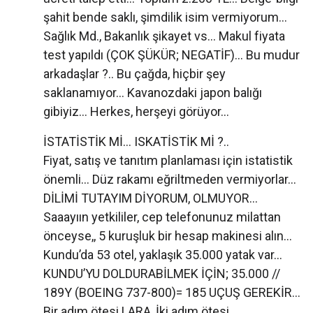
şahit bende saklı, şimdilik isim vermiyorum...
Sağlık Md., Bakanlık şikayet vs... Makul fiyata
test yapıldı (ÇOK ŞÜKÜR; NEGATİF)... Bu mudur
arkadaşlar ?.. Bu çağda, hiçbir şey
saklanamıyor... Kavanozdaki japon balığı
gibiyiz... Herkes, herşeyi görüyor...
İSTATİSTİK Mİ... ISKATİSTİK Mİ ?..
Fiyat, satış ve tanıtım planlaması için istatistik
önemli... Düz rakamı eğriltmeden vermiyorlar...
DİLİMİ TUTAYIM DİYORUM, OLMUYOR...
Saaayıın yetkililer, cep telefonunuz milattan
önceyse,, 5 kuruşluk bir hesap makinesi alın...
Kundu’da 53 otel, yaklaşık 35.000 yatak var...
KUNDU’YU DOLDURABİLMEK İÇİN; 35.000 //
189Y (BOEING 737-800)= 185 UÇUŞ GEREKİR...
Bir adım ötesi LARA, İki adım ötesi