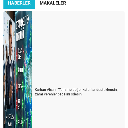
HABERLER
MAKALELER
TURİZM SEFERBERLİĞİ
2024 YAZ SEZONUNA ÇEYREK KALA
TURİZM VE YENİ YILDA BEKLENTİLER
ÇOK ESKİ SORUN, BİZİM YEPYENİ SORUNUMUZ...
KIZIM SANA SÖYLÜYORUM, GELİNİM SEN ANLA !..
TURİZMDE YURTTAN SESLER VUVUZELA KOROSU
KENDİ VATANDAŞINI ÇOK ‘’SEV’’ER
VİZE – VİZE, SAKIN GELME BİZE
Korhan Alşan: ''Turizme değer katanlar desteklensin,
zarar verenler bedelini ödesin"
ALL INCLUSIVE İLE AYAKTA KALABiLEN TESİSLERİN TANRI
YARDIMCISI OLSUN
Deprem... Geçmiş olsun
Şirdenden sallarken Kirkbayir, börkenek ve işkembe’nin durumu