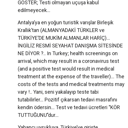
GÖSTER; Testi olmayan uçuşa kabul
edilmeyecek...
Antalya’ya en yoğun turistik varışlar Birleşik
Krallık’tan (ALMANYADAKİ TÜRKLER ve
TÜRKİYE’DE MUKİM ALMANLAR HARİÇ)...
İNGİLİZ RESMİ SEYAHAT DANIŞMA SİTESİNDE
NE DİYOR ?.. In Turkey; health screenings on
arrival, which may result in a coronavirus test
(and a positive test would result in medical
treatment at the expense of the traveller)… The
costs of the tests and medical treatments may
vary !.. Yani, seni yakalayıp teste tabi
tutabilirler... Pozitif çıkarsan tedavi masrafını
kendin ödersin... Test ve tedavi ücretleri ‘’KÖR
TUTTUĞUNU’’dur...
Yabancı uyrukluya, Türkiye’ye girişte