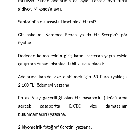
farklıysa, Yunan adalarının da öyle. Paros’a ayrı turist
gidiyor, Mikonos’a ayrı.
Santorini’nin alıcısıyla Limni’ninki bir mi?
Git bakalım, Nammos Beach ya da bir Scorpio’s gör
fiyatları.
Dededen kalma evinin giriş katını restoran yapıp eşiyle
çalıştıran Yunan lokantacı tabii ki ucuz olacak.
Adalarına kapıda vize alabilmek için 60 Euro (yaklaşık
2.100 TL) ödemeyi yazsana.
En az 6 ay geçerliliği olan bir pasaportu (Üzücü ama
gerçek pasaportta K.K.T.C vize damgasının
bulunmamasını) yazsana.
2 biyometrik fotoğraf ücretini yazsana.