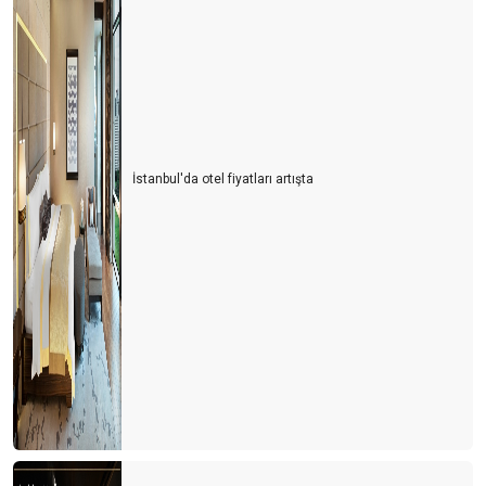
İstanbul'da otel fiyatları artışta