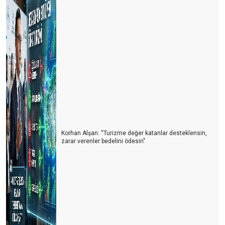
Korhan Alşan: ''Turizme değer katanlar desteklensin,
zarar verenler bedelini ödesin"