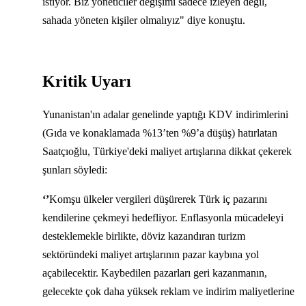
istiyor. Biz yöneticiler değişimi sadece izleyen değil,
sahada yöneten kişiler olmalıyız" diye konuştu.
Kritik Uyarı
Yunanistan'ın adalar genelinde yaptığı KDV indirimlerini
(Gıda ve konaklamada %13’ten %9’a düşüş) hatırlatan
Saatçıoğlu, Türkiye'deki maliyet artışlarına dikkat çekerek
şunları söyledi:
‘’
Komşu ülkeler vergileri düşürerek Türk iç pazarını
kendilerine çekmeyi hedefliyor. Enflasyonla mücadeleyi
desteklemekle birlikte, döviz kazandıran turizm
sektöründeki maliyet artışlarının pazar kaybına yol
açabilecektir. Kaybedilen pazarları geri kazanmanın,
gelecekte çok daha yüksek reklam ve indirim maliyetlerine