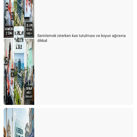
Serinlemek isterken kas tutulması ve boyun ağrısına
dikkat