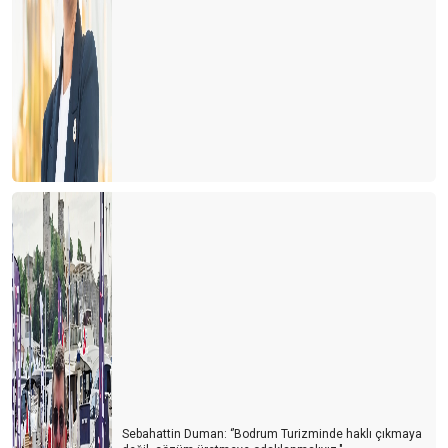
Sebahattin Duman: ‘’Bodrum Turizminde haklı çıkmaya