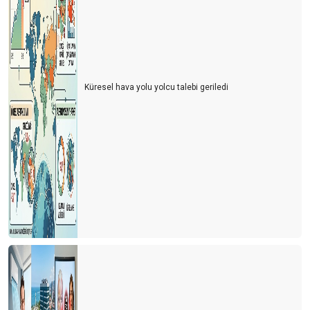
Küresel hava yolu yolcu talebi geriledi