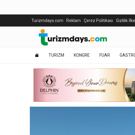
Turizmdays.com
Reklam
Çerez Politikası
Gizlilik İlk
TURİZM
KONGRE
FUAR
GASTR