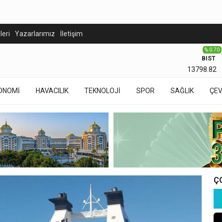
eleri
Yazarlarımız
İletişim
% 0.70
BIST
13798.82
ONOMİ
HAVACILIK
TEKNOLOJİ
SPOR
SAĞLIK
ÇE
Ç