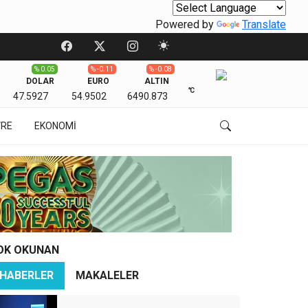
Powered by
Translate
% 0.05
% -0.11
% -0.08
DOLAR
EURO
ALTIN
℃
47.5927
54.9502
6490.873
VRE
EKONOMİ
OK OKUNAN
HABERLER
MAKALELER