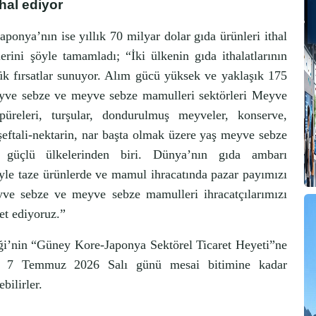
thal ediyor
ponya’nın ise yıllık 70 milyar dolar gıda ürünleri ithal
rini şöyle tamamladı; “İki ülkenin gıda ithalatlarının
k fırsatlar sunuyor. Alım gücü yüksek ve yaklaşık 175
eyve sebze ve meyve sebze mamulleri sektörleri Meyve
üreleri, turşular, dondurulmuş meyveler, konserve,
şeftali-nektarin, nar başta olmak üzere yaş meyve sebze
üçlü ülkelerinden biri. Dünya’nın gıda ambarı
iyle taze ürünlerde ve mamul ihracatında pazar payımızı
yve sebze ve meyve sebze mamulleri ihracatçılarımızı
et ediyoruz.”
iği’nin “Güney Kore-Japonya Sektörel Ticaret Heyeti”ne
miz 7 Temmuz 2026 Salı günü mesai bitimine kadar
bilirler.