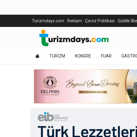
Turizmdays.com
Reklam
Çerez Politikası
Gizlilik İlk
TURİZM
KONGRE
FUAR
GASTR