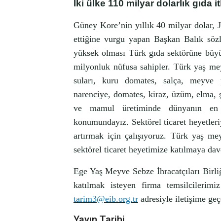
İki ülke 110 milyar dolarlık gıda i
Güney Kore’nin yıllık 40 milyar dolar, Ja
ettiğine vurgu yapan Başkan Balık sözle
yüksek olması Türk gıda sektörüne büyü
milyonluk nüfusa sahipler. Türk yaş m
suları, kuru domates, salça, meyve p
narenciye, domates, kiraz, üzüm, elma, 
ve mamul üretiminde dünyanın en g
konumundayız. Sektörel ticaret heyetler
artırmak için çalışıyoruz. Türk yaş me
sektörel ticaret heyetimize katılmaya dav
Ege Yaş Meyve Sebze İhracatçıları Birl
katılmak isteyen firma temsilcileri
tarim3@eib.org.tr
adresiyle iletişime geçe
Yayın Tarihi