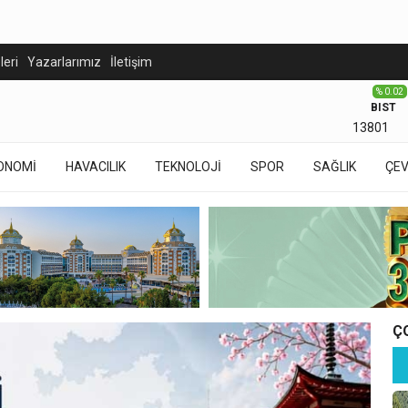
eleri
Yazarlarımız
İletişim
% 0.02
BIST
13801
ONOMİ
HAVACILIK
TEKNOLOJİ
SPOR
SAĞLIK
ÇE
Ç