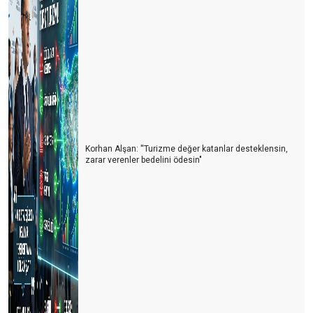
Korhan Alşan: ''Turizme değer katanlar desteklensin,
zarar verenler bedelini ödesin"