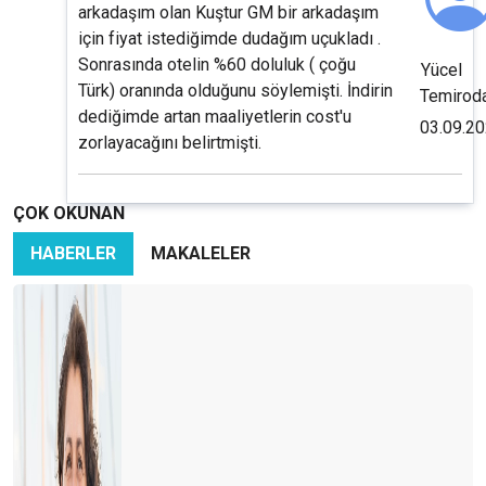
arkadaşım olan Kuştur GM bir arkadaşım
için fiyat istediğimde dudağım uçukladı .
Sonrasında otelin %60 doluluk ( çoğu
Yücel
Türk) oranında olduğunu söylemişti. İndirin
Temirod
dediğimde artan maaliyetlerin cost'u
03.09.2
zorlayacağını belirtmişti.
ÇOK OKUNAN
HABERLER
MAKALELER