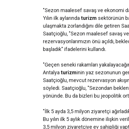
"Sezon maalesef savaş ve ekonomi dar
Yılın ilk aylarında
turizm
sektörünün ba
ulaşmakta zorlandığını dile getiren Saa
Saatçioğlu, "Sezon maalesef savaş ve
rezervasyonlarımızın önü açıldı, bekle
başladık" ifadelerini kullandı.
"Geçen seneki rakamları yakalayacağ
Antalya
turizm
inin yaz sezonunun geri
Saatçioğlu, mevcut rezervasyon akışını
söyledi. Saatçioğlu, "Sezondan beklen
yönünde. Bu da bizleri bu jeopolitik 
"İlk 5 ayda 3,5 milyon ziyaretçi ağırladı
Bu yılın ilk 5 aylık dönemine ilişkin ve
3,5 milyon ziyaretçiye ev sahipliği yap