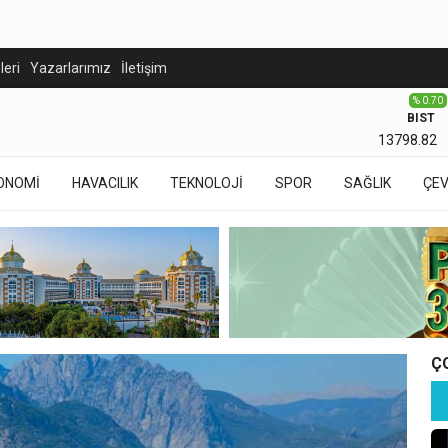
eleri
Yazarlarımız
İletişim
% 0.70
BIST
13798.82
ONOMİ
HAVACILIK
TEKNOLOJİ
SPOR
SAĞLIK
ÇE
Ç