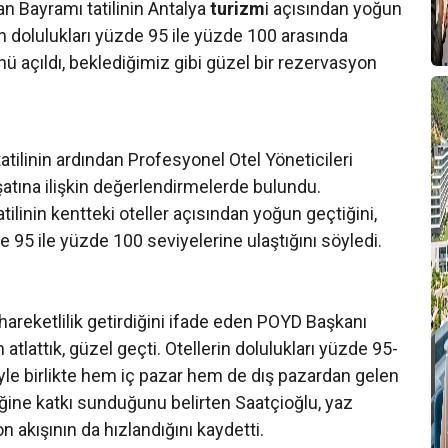
 Bayramı tatilinin Antalya
turizm
i açısından yoğun
rin dolulukları yüzde 95 ile yüzde 100 arasında
ü açıldı, beklediğimiz gibi güzel bir rezervasyon
atilinin ardından Profesyonel Otel Yöneticileri
tına ilişkin değerlendirmelerde bulundu.
ilinin kentteki oteller açısından yoğun geçtiğini,
e 95 ile yüzde 100 seviyelerine ulaştığını söyledi.
 hareketlilik getirdiğini ifade eden POYD Başkanı
atlattık, güzel geçti. Otellerin dolulukları yüzde 95-
yle birlikte hem iç pazar hem de dış pazardan gelen
iğine katkı sunduğunu belirten Saatçioğlu, yaz
akışının da hızlandığını kaydetti.