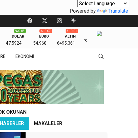
Powered by
Translate
% 0.05
% -0.07
% -0.01
DOLAR
EURO
ALTIN
℃
47.5924
54.968
6495.361
VRE
EKONOMİ
OK OKUNAN
HABERLER
MAKALELER