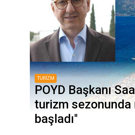
TURİZM
POYD Başkanı Saatç
turizm sezonunda 
başladı''