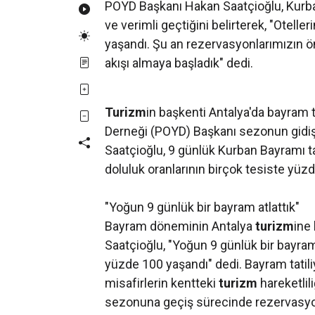
POYD Başkanı Hakan Saatçioğlu, Kurban
ve verimli geçtiğini belirterek, "Otelle
yaşandı. Şu an rezervasyonlarımızın ön
akışı almaya başladık" dedi.
Turizm
in başkenti Antalya'da bayram t
Derneği (POYD) Başkanı sezonun gidişa
Saatçioğlu, 9 günlük Kurban Bayramı tat
doluluk oranlarının birçok tesiste yüzd
"Yoğun 9 günlük bir bayram atlattık"
Bayram döneminin Antalya
turizm
ine
Saatçioğlu, "Yoğun 9 günlük bir bayram 
yüzde 100 yaşandı" dedi. Bayram tatili
misafirlerin kentteki
turizm
hareketlil
sezonuna geçiş sürecinde rezervasyon 