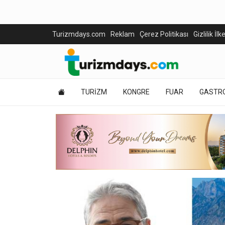
Turizmdays.com
Reklam
Çerez Politikası
Gizlilik İlk
TURİZM
KONGRE
FUAR
GASTR