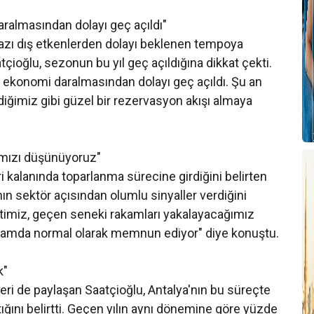
almasından dolayı geç açıldı"
zı dış etkenlerden dolayı beklenen tempoya
tçioğlu, sezonun bu yıl geç açıldığına dikkat çekti.
 ekonomi daralmasından dolayı geç açıldı. Şu an
diğimiz gibi güzel bir rezervasyon akışı almaya
ımızı düşünüyoruz"
 kalanında toparlanma sürecine girdiğini belirten
n sektör açısından olumlu sinyaller verdiğini
timiz, geçen seneki rakamları yakalayacağımız
ortamda normal olarak memnun ediyor" diye konuştu.
k"
rileri de paylaşan Saatçioğlu, Antalya'nın bu süreçte
tığını belirtti. Geçen yılın aynı dönemine göre yüzde