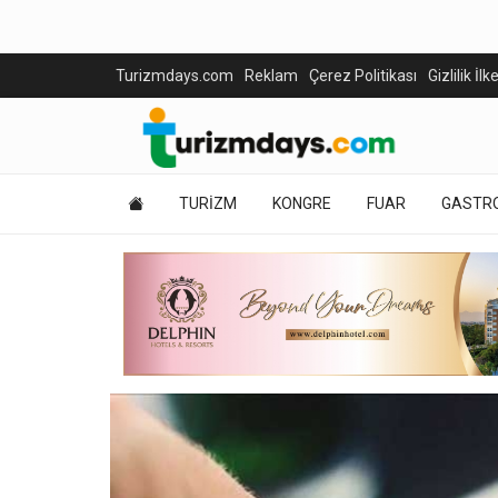
Turizmdays.com
Reklam
Çerez Politikası
Gizlilik İlk
TURİZM
KONGRE
FUAR
GASTR