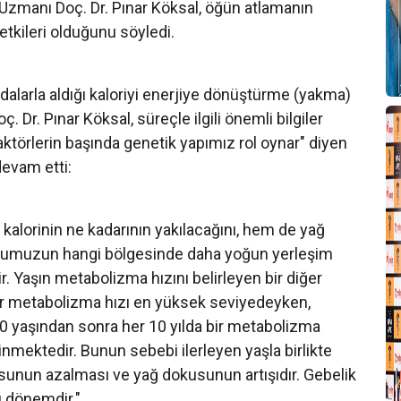
 Uzmanı Doç. Dr. Pınar Köksal, öğün atlamanın
tkileri olduğunu söyledi.
larla aldığı kaloriyi enerjiye dönüştürme (yakma)
. Dr. Pınar Köksal, süreçle ilgili önemli bilgiler
aktörlerin başında genetik yapımız rol oynar" diyen
devam etti:
kalorinin ne kadarının yakılacağını, hem de yağ
udumuzun hangi bölgesinde daha yoğun yerleşim
r. Yaşın metabolizma hızını belirleyen bir diğer
ar metabolizma hızı en yüksek seviyedeyken,
 50 yaşından sonra her 10 yılda bir metabolizma
linmektedir. Bunun sebebi ilerleyen yaşla birlikte
usunun azalması ve yağ dokusunun artışıdır. Gebelik
ı dönemdir."