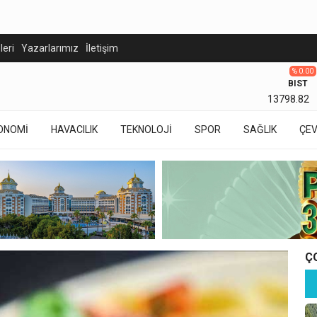
eleri
Yazarlarımız
İletişim
% 0.00
BIST
13798.82
ONOMİ
HAVACILIK
TEKNOLOJİ
SPOR
SAĞLIK
ÇE
Ç