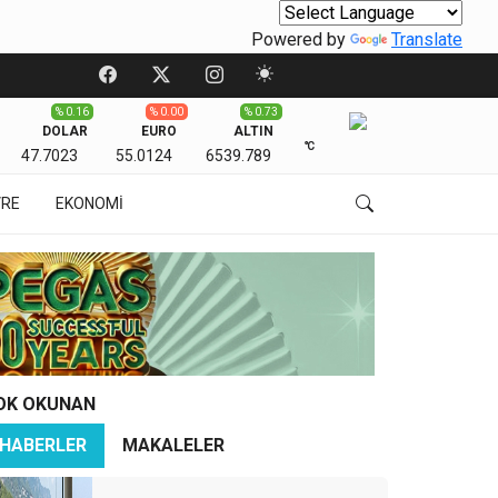
Powered by
Translate
% 0.16
% 0.00
% 0.73
DOLAR
EURO
ALTIN
℃
47.7023
55.0124
6539.789
VRE
EKONOMİ
OK OKUNAN
HABERLER
MAKALELER