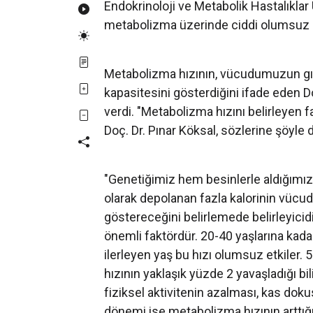
Endokrinoloji ve Metabolik Hastalıklar
metabolizma üzerinde ciddi olumsuz e
Metabolizma hızının, vücudumuzun gıda
kapasitesini gösterdiğini ifade eden Doç
verdi. "Metabolizma hızını belirleyen f
Doç. Dr. Pınar Köksal, sözlerine şöyle 
"Genetiğimiz hem besinlerle aldığımız 
olarak depolanan fazla kalorinin vüc
göstereceğini belirlemede belirleyicidi
önemli faktördür. 20-40 yaşlarına kad
ilerleyen yaş bu hızı olumsuz etkiler.
hızının yaklaşık yüzde 2 yavaşladığı bi
fiziksel aktivitenin azalması, kas dok
dönemi ise metabolizma hızının arttığ