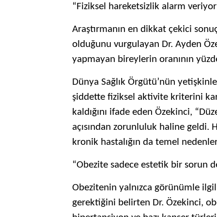
“Fiziksel hareketsizlik alarm veriyo
Araştırmanın en dikkat çekici sonuçla
olduğunu vurgulayan Dr. Ayden Özekin
yapmayan bireylerin oranının yüzde 
Dünya Sağlık Örgütü’nün yetişkinler
şiddette fiziksel aktivite kriterini
kaldığını ifade eden Özekinci, “Düzen
açısından zorunluluk haline geldi. H
kronik hastalığın da temel nedenler
“Obezite sadece estetik bir sorun d
Obezitenin yalnızca görünümle ilgi
gerektiğini belirten Dr. Özekinci, o