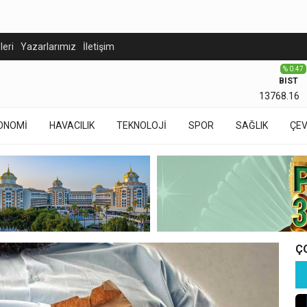
eleri
Yazarlarımız
İletişim
% 0.47
BIST
13768.16
ONOMİ
HAVACILIK
TEKNOLOJİ
SPOR
SAĞLIK
ÇE
Ç