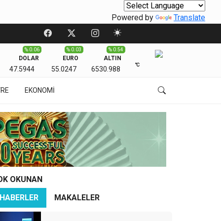
Powered by
Translate
% 0.06
% 0.03
% 0.54
DOLAR
EURO
ALTIN
℃
47.5944
55.0247
6530.988
VRE
EKONOMİ
OK OKUNAN
HABERLER
MAKALELER