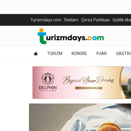
Turizmdays.com
Reklam
Çerez Politikası
Gizlilik İlk
TURİZM
KONGRE
FUAR
GASTR