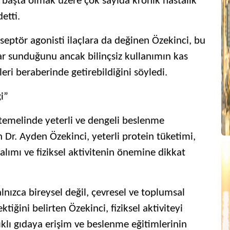
i başta olmak üzere çok sayıda kronik hastalık
etti.
ptör agonisti ilaçlara da değinen Özekinci, bu
çlar sunduğunu ancak bilinçsiz kullanımın kas
leri beraberinde getirebildiğini söyledi.
i”
 temelinde yeterli ve dengeli beslenme
en Dr. Ayden Özekinci, yeterli protein tüketimi,
 alımı ve fiziksel aktivitenin önemine dikkat
lnızca bireysel değil, çevresel ve toplumsal
ktiğini belirten Özekinci, fiziksel aktiviteyi
ıklı gıdaya erişim ve beslenme eğitimlerinin