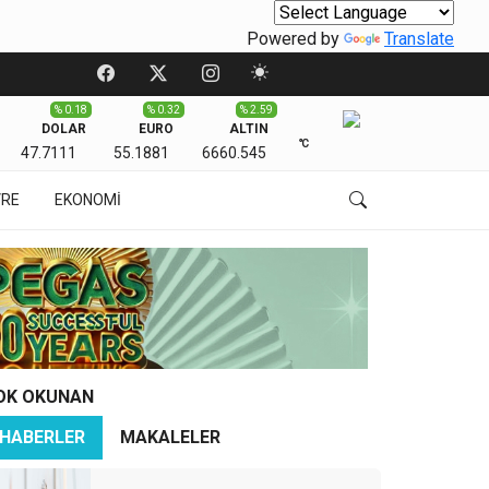
Powered by
Translate
% 0.18
% 0.32
% 2.59
DOLAR
EURO
ALTIN
℃
47.7111
55.1881
6660.545
VRE
EKONOMİ
OK OKUNAN
HABERLER
MAKALELER