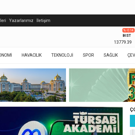
eleri
Yazarlarımız
İletişim
% -0.14
BIST
13779.39
ONOMİ
HAVACILIK
TEKNOLOJİ
SPOR
SAĞLIK
ÇE
Ç