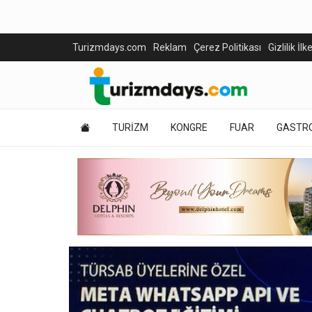
Turizmdays.com
Reklam
Çerez Politikası
Gizlilik İlk
TURİZM
KONGRE
FUAR
GASTR