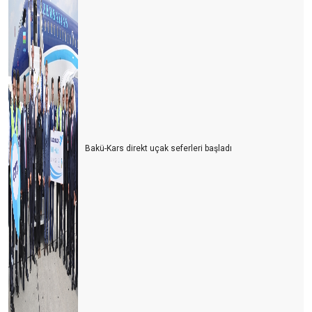
Bakü-Kars direkt uçak seferleri başladı