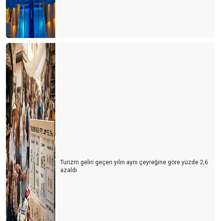
Turizm geliri geçen yılın aynı çeyreğine göre yüzde 2,6
azaldı