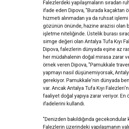
Falezlerdeki yapılaşmaların sıradan ru
ifade eden Dipova, "Burada kaçaktan ö
hizmeti alınmadan ya da ruhsat işlemi 
gözünün önünde, hazine arazisi olan bi
işletme niteliğinde. Üstelik burası sır
simge değeri olan Antalya Tufa Kıyı Fal
Dipova, falezlerin dünyada eşine az ras
her müdahalenin doğal mirasa zarar ve
örnek veren Dipova, "Pamukkale traver
yapmayı nasıl düşünemiyorsak, Antalya
gerekiyor. Pamukkale'nin dünyada benz
var. Ancak Antalya Tufa Kıyı Falezleri'n
faaliyet doğal yapıya zarar veriyor. En
ifadelerini kullandı.
"Denizden bakıldığında gecekondular k
Falezlerin üzerindeki yapılaşmanın yal