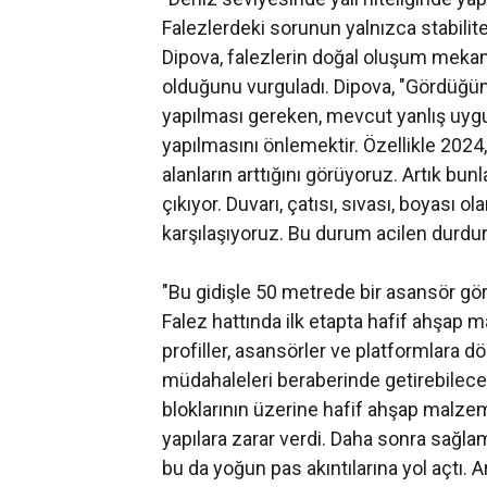
Falezlerdeki sorunun yalnızca stabilite
Dipova, falezlerin doğal oluşum mekani
olduğunu vurguladı. Dipova, "Gördüğü
yapılması gereken, mevcut yanlış uyg
yapılmasını önlemektir. Özellikle 202
alanların arttığını görüyoruz. Artık bu
çıkıyor. Duvarı, çatısı, sıvası, boyası o
karşılaşıyoruz. Bu durum acilen durdur
"Bu gidişle 50 metrede bir asansör göre
Falez hattında ilk etapta hafif ahşap
profiller, asansörler ve platformlara 
müdahaleleri beraberinde getirebileceğ
bloklarının üzerine hafif ahşap malzem
yapılara zarar verdi. Daha sonra sağlam
bu da yoğun pas akıntılarına yol açtı.