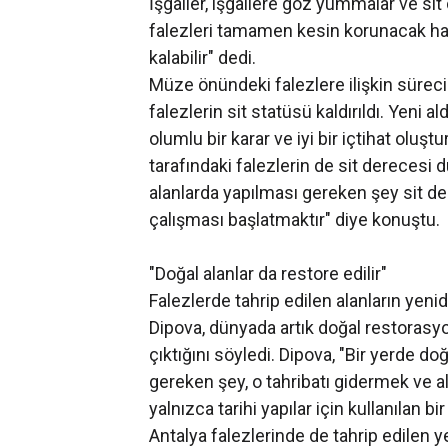
İşgaller, işgallere göz yummalar ve s
falezleri tamamen kesin korunacak has
kalabilir" dedi.
Müze önündeki falezlere ilişkin süreci
falezlerin sit statüsü kaldırıldı. Yeni 
olumlu bir karar ve iyi bir içtihat oluş
tarafındaki falezlerin de sit derecesi d
alanlarda yapılması gereken şey sit d
çalışması başlatmaktır" diye konuştu.
"Doğal alanlar da restore edilir"
Falezlerde tahrip edilen alanların yen
Dipova, dünyada artık doğal restorasy
çıktığını söyledi. Dipova, "Bir yerde do
gereken şey, o tahribatı gidermek ve a
yalnızca tarihi yapılar için kullanılan bi
Antalya falezlerinde de tahrip edilen y