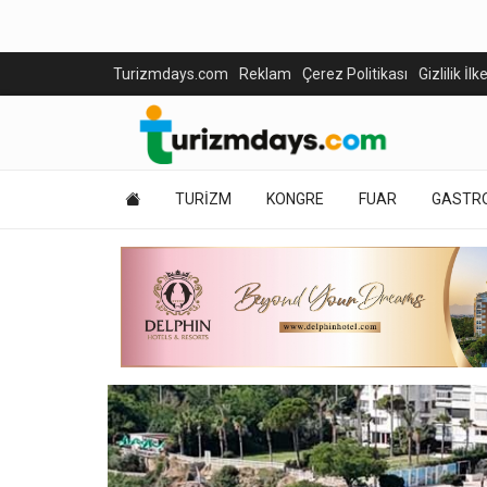
Turizmdays.com
Reklam
Çerez Politikası
Gizlilik İlk
TURİZM
KONGRE
FUAR
GASTR