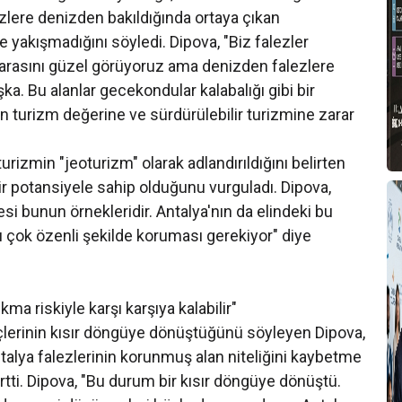
lezlere denizden bakıldığında ortaya çıkan
yakışmadığını söyledi. Dipova, "Biz falezler
arasını güzel görüyoruz ama denizden falezlere
a. Bu alanlar gecekondular kalabalığı gibi bir
n turizm değerine ve sürdürülebilir turizmine zarar
rizmin "jeoturizm" olarak adlandırıldığını belirten
r potansiyele sahip olduğunu vurguladı. Dipova,
i bunun örnekleridir. Antalya'nın da elindeki bu
u çok özenli şekilde koruması gerekiyor" diye
ma riskiyle karşı karşıya kalabilir"
çlerinin kısır döngüye dönüştüğünü söyleyen Dipova,
lya falezlerinin korunmuş alan niteliğini kaybetme
lirtti. Dipova, "Bu durum bir kısır döngüye dönüştü.