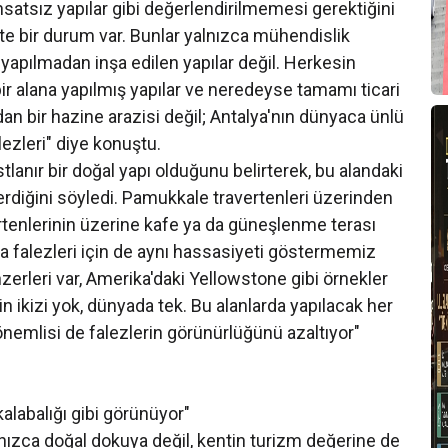
hsatsız yapılar gibi değerlendirilmemesi gerektiğini
te bir durum var. Bunlar yalnızca mühendislik
yapılmadan inşa edilen yapılar değil. Herkesin
r alana yapılmış yapılar ve neredeyse tamamı ticari
adan bir hazine arazisi değil; Antalya'nın dünyaca ünlü
ezleri" diye konuştu.
tlanır bir doğal yapı olduğunu belirterek, bu alandaki
rdiğini söyledi. Pamukkale travertenleri üzerinden
tenlerinin üzerine kafe ya da güneşlenme terası
 falezleri için de aynı hassasiyeti göstermemiz
erleri var, Amerika'daki Yellowstone gibi örnekler
in ikizi yok, dünyada tek. Bu alanlarda yapılacak her
 önemlisi de falezlerin görünürlüğünü azaltıyor"
alabalığı gibi görünüyor"
nızca doğal dokuya değil, kentin turizm değerine de