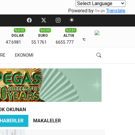
Powered by
Translate
% 0.15
% 0.30
% 2.51
DOLAR
EURO
ALTIN
℃
47.6981
55.1761
6655.777
VRE
EKONOMİ
OK OKUNAN
HABERLER
MAKALELER