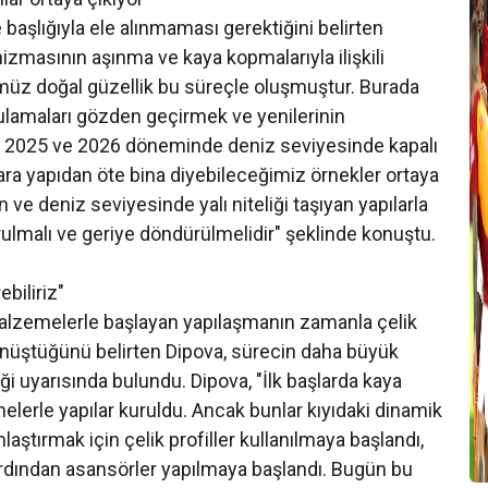
 başlığıyla ele alınmaması gerektiğini belirten
zmasının aşınma ve kaya kopmalarıyla ilişkili
müz doğal güzellik bu süreçle oluşmuştur. Burada
ulamaları gözden geçirmek ve yenilerinin
4, 2025 ve 2026 döneminde deniz seviyesinde kapalı
nlara yapıdan öte bina diyebileceğimiz örnekler ortaya
lan ve deniz seviyesinde yalı niteliği taşıyan yapılarla
ulmalı ve geriye döndürülmelidir" şeklinde konuştu.
biliriz"
 malzemelerle başlayan yapılaşmanın zamanla çelik
dönüştüğünü belirten Dipova, sürecin daha büyük
i uyarısında bulundu. Dipova, "İlk başlarda kaya
elerle yapılar kuruldu. Ancak bunlar kıyıdaki dinamik
laştırmak için çelik profiller kullanılmaya başlandı,
 Ardından asansörler yapılmaya başlandı. Bugün bu