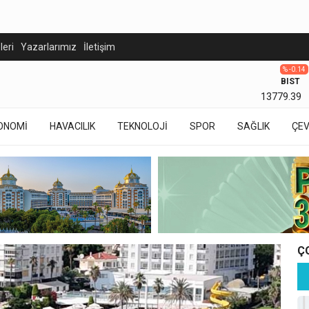
eleri
Yazarlarımız
İletişim
% -0.14
BIST
13779.39
ONOMİ
HAVACILIK
TEKNOLOJİ
SPOR
SAĞLIK
ÇE
Ç