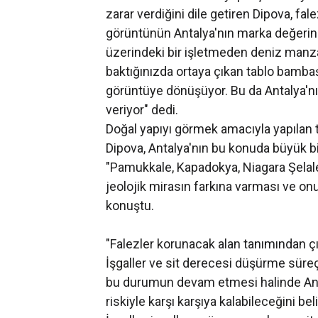
zarar verdiğini dile getiren Dipova, fa
görüntünün Antalya'nın marka değerine 
üzerindeki bir işletmeden deniz manz
baktığınızda ortaya çıkan tablo bambaşk
görüntüye dönüşüyor. Bu da Antalya'nı
veriyor" dedi.
Doğal yapıyı görmek amacıyla yapılan tu
Dipova, Antalya'nın bu konuda büyük bi
"Pamukkale, Kapadokya, Niagara Şelales
jeolojik mirasın farkına varması ve on
konuştu.
"Falezler korunacak alan tanımından çık
İşgaller ve sit derecesi düşürme süre
bu durumun devam etmesi halinde Anta
riskiyle karşı karşıya kalabileceğini be