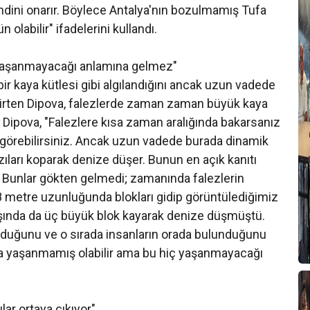
ndini onarır. Böylece Antalya'nın bozulmamış Tufa
olabilir" ifadelerini kullandı.
yaşanmayacağı anlamına gelmez"
 bir kaya kütlesi gibi algılandığını ancak uzun vadede
belirten Dipova, falezlerde zaman zaman büyük kaya
. Dipova, "Falezlere kısa zaman aralığında bakarsanız
ibi görebilirsiniz. Ancak uzun vadede burada dinamik
azıları koparak denize düşer. Bunun en açık kanıtı
r. Bunlar gökten gelmedi; zamanında falezlerin
 metre uzunluğunda blokları gidip görüntülediğimiz
başında da üç büyük blok kayarak denize düşmüştü.
olduğunu ve o sırada insanların orada bulunduğunu
a yaşanmamış olabilir ama bu hiç yaşanmayacağı
lar ortaya çıkıyor"