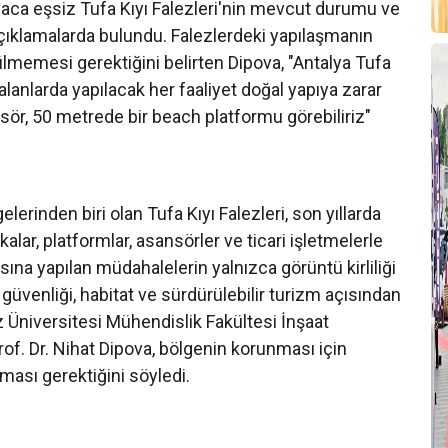
nyaca eşsiz Tufa Kıyı Falezleri'nin mevcut durumu ve
 açıklamalarda bulundu. Falezlerdeki yapılaşmanın
lmemesi gerektiğini belirten Dipova, "Antalya Tufa
 alanlarda yapılacak her faaliyet doğal yapıya zarar
nsör, 50 metrede bir beach platformu görebiliriz"
erinden biri olan Tufa Kıyı Falezleri, son yıllarda
kalar, platformlar, asansörler ve ticari işletmelerle
ına yapılan müdahalelerin yalnızca görüntü kirliliği
 güvenliği, habitat ve sürdürülebilir turizm açısından
 Üniversitesi Mühendislik Fakültesi İnşaat
f. Dr. Nihat Dipova, bölgenin korunması için
ması gerektiğini söyledi.