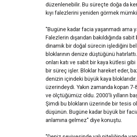
düzenlenebilir. Bu süreçte doğa da ke
kıyı falezlerini yeniden görmek mümkün 
"Bugüne kadar facia yaşanmadı ama 
Falezlerin dışarıdan bakıldığında sabit
dinamik bir doğal sürecin işlediğini 
bloklarının denize düştüğünü hatırlattı
onları katı ve sabit bir kaya kütlesi g
bir süreç işler. Bloklar hareket eder, b
denizin içindeki büyük kaya bloklarıdı
üzerindeydi. Yakın zamanda kopan 7-8
ve ölçtüğümüz oldu. 2000'li yılların 
Şimdi bu blokların üzerinde bir tesis 
düşünün. Bugüne kadar büyük bir faci
anlamına gelmez" diye konuştu.
"Deniz seviyesinde yalı niteliğinde yapı