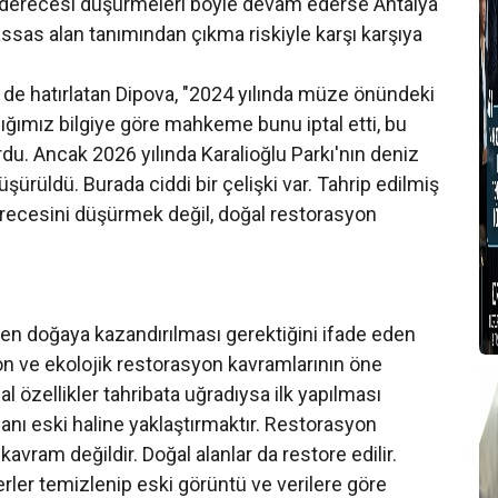
it derecesi düşürmeleri böyle devam ederse Antalya
sas alan tanımından çıkma riskiyle karşı karşıya
 de hatırlatan Dipova, "2024 yılında müze önündeki
aldığımız bilgiye göre mahkeme bunu iptal etti, bu
turdu. Ancak 2026 yılında Karalioğlu Parkı'nın deniz
üşürüldü. Burada ciddi bir çelişki var. Tahrip edilmiş
erecesini düşürmek değil, doğal restorasyon
iden doğaya kazandırılması gerektiğini ifade eden
on ve ekolojik restorasyon kavramlarının öne
ğal özellikler tahribata uğradıysa ilk yapılması
lanı eski haline yaklaştırmaktır. Restorasyon
r kavram değildir. Doğal alanlar da restore edilir.
erler temizlenip eski görüntü ve verilere göre