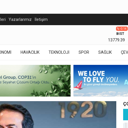
eleri
Yazarlarımız
İletişim
% -0.14
BIST
13779.39
ONOMİ
HAVACILIK
TEKNOLOJİ
SPOR
SAĞLIK
ÇE
Ç