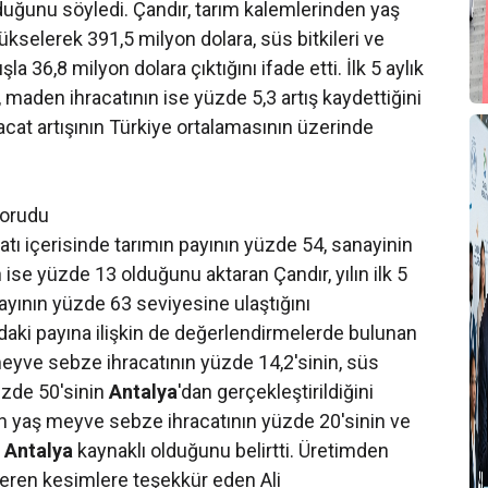
lduğunu söyledi. Çandır, tarım kalemlerinden yaş
selerek 391,5 milyon dolara, süs bitkileri ve
la 36,8 milyon dolara çıktığını ifade etti. İlk 5 aylık
maden ihracatının ise yüzde 5,3 artış kaydettiğini
acat artışının Türkiye ortalamasının üzerinde
 korudu
atı içerisinde tarımın payının yüzde 54, sanayinin
ise yüzde 13 olduğunu aktaran Çandır, yılın ilk 5
payının yüzde 63 seviyesine ulaştığını
ndaki payına ilişkin de değerlendirmelerde bulunan
meyve sebze ihracatının yüzde 14,2'sinin, süs
yüzde 50'sinin
Antalya
'dan gerçekleştirildiğini
'nin yaş meyve sebze ihracatının yüzde 20'sinin ve
n
Antalya
kaynaklı olduğunu belirtti. Üretimden
eren kesimlere teşekkür eden Ali