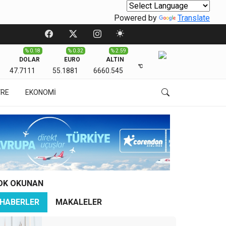
Powered by
Translate
% 0.18
% 0.32
% 2.59
DOLAR
EURO
ALTIN
℃
47.7111
55.1881
6660.545
VRE
EKONOMİ
OK OKUNAN
HABERLER
MAKALELER