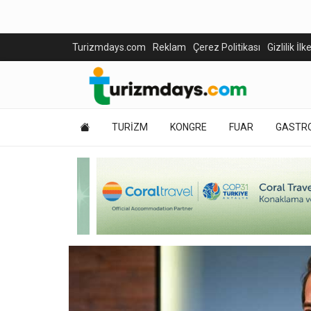
Turizmdays.com
Reklam
Çerez Politikası
Gizlilik İlk
TURİZM
KONGRE
FUAR
GASTR