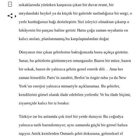
sokaklarında yürürken karşınıza çıkan bir duvar resmi, bir
meydandaki heykel ya da küçük bir galeride rastladığınız bir sergi; o
yerle kurduğunuz bağı derinleştirir. Sizi izleyici olmaktan çıkarıp o
hikâyenin bir parçası haline getirir. Hatta çoğu zaman seyahatin en
kalıcı anıları, planlanmamış bu karşılaşmalardan doğar.
Dünyanın öne çıkan şehirlerine baktığımızda bunu açıkça görürüz.
Sanat, bu şehirlerin görünmeyen omurgasıdır. Bazen bir müze, bazen
bir sokak, bazen de yalnızca şehrin genel estetik dili… Ama her
zaman hissedilir. Paris’in zarafeti, Berlin’in özgür ruhu ya da New
York’un enerjisi yalnızca mimariyle açıklanamaz. Bu şehirler,
kendilerini görsel olarak ifade edebilen yerlerdir. Ve bu ifade biçimi,
ziyaretçide kalıcı bir iz bırakır.
Türkiye ise bu anlamda çok özel bir yerde duruyor. Bu coğrafya
yalnızca tarih barındırmıyor; aynı zamanda güçlü bir görsel hafıza
taşıyor. Antik kentlerden Osmanlı şehir dokusuna, geleneksel el