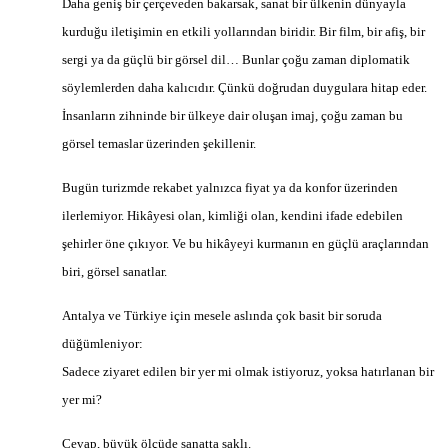
Daha geniş bir çerçeveden bakarsak, sanat bir ülkenin dünyayla
kurduğu iletişimin en etkili yollarından biridir. Bir film, bir afiş, bir
sergi ya da güçlü bir görsel dil… Bunlar çoğu zaman diplomatik
söylemlerden daha kalıcıdır. Çünkü doğrudan duygulara hitap eder.
İnsanların zihninde bir ülkeye dair oluşan imaj, çoğu zaman bu
görsel temaslar üzerinden şekillenir.
Bugün turizmde rekabet yalnızca fiyat ya da konfor üzerinden
ilerlemiyor. Hikâyesi olan, kimliği olan, kendini ifade edebilen
şehirler öne çıkıyor. Ve bu hikâyeyi kurmanın en güçlü araçlarından
biri, görsel sanatlar.
Antalya ve Türkiye için mesele aslında çok basit bir soruda
düğümleniyor:
Sadece ziyaret edilen bir yer mi olmak istiyoruz, yoksa hatırlanan bir
yer mi?
Cevap, büyük ölçüde sanatta saklı.