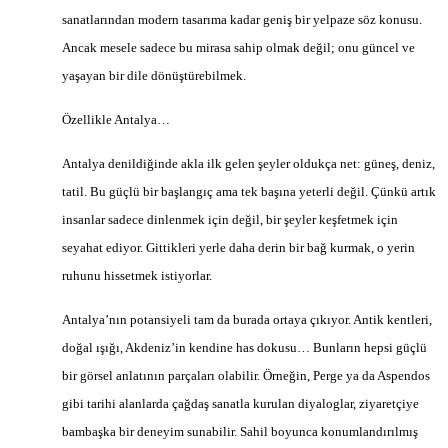
sanatlarından modern tasarıma kadar geniş bir yelpaze söz konusu.
Ancak mesele sadece bu mirasa sahip olmak değil; onu güncel ve
yaşayan bir dile dönüştürebilmek.
Özellikle Antalya…
Antalya denildiğinde akla ilk gelen şeyler oldukça net: güneş, deniz,
tatil. Bu güçlü bir başlangıç ama tek başına yeterli değil. Çünkü artık
insanlar sadece dinlenmek için değil, bir şeyler keşfetmek için
seyahat ediyor. Gittikleri yerle daha derin bir bağ kurmak, o yerin
ruhunu hissetmek istiyorlar.
Antalya’nın potansiyeli tam da burada ortaya çıkıyor. Antik kentleri,
doğal ışığı, Akdeniz’in kendine has dokusu… Bunların hepsi güçlü
bir görsel anlatının parçaları olabilir. Örneğin, Perge ya da Aspendos
gibi tarihi alanlarda çağdaş sanatla kurulan diyaloglar, ziyaretçiye
bambaşka bir deneyim sunabilir. Sahil boyunca konumlandırılmış