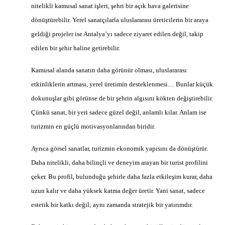
nitelikli kamusal sanat işleri, şehri bir açık hava galerisine
dönüştürebilir. Yerel sanatçılarla uluslararası üreticilerin bir araya
geldiği projeler ise Antalya’yı sadece ziyaret edilen değil, takip
edilen bir şehir haline getirebilir.
Kamusal alanda sanatın daha görünür olması, uluslararası
etkinliklerin artması, yerel üretimin desteklenmesi… Bunlar küçük
dokunuşlar gibi görünse de bir şehrin algısını kökten değiştirebilir.
Çünkü sanat, bir yeri sadece güzel değil, anlamlı kılar. Anlam ise
turizmin en güçlü motivasyonlarından biridir.
Ayrıca görsel sanatlar, turizmin ekonomik yapısını da dönüştürür.
Daha nitelikli, daha bilinçli ve deneyim arayan bir turist profilini
çeker. Bu profil, bulunduğu şehirle daha fazla etkileşim kurar, daha
uzun kalır ve daha yüksek katma değer üretir. Yani sanat, sadece
estetik bir katkı değil; aynı zamanda stratejik bir yatırımdır.