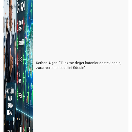
Korhan Alşan: ''Turizme değer katanlar desteklensin,
zarar verenler bedelini ödesin"