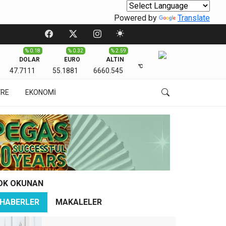
Powered by
Translate
% 0.18
% 0.32
% 2.59
DOLAR
EURO
ALTIN
℃
47.7111
55.1881
6660.545
VRE
EKONOMİ
OK OKUNAN
HABERLER
MAKALELER