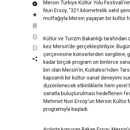
Mersin Türkiye Kültür Yolu Festivali'n
Nuri Ersoy, "321 kilometrelik sahil şerid
mutfağıyla Mersin yaşayan bir kültür h
Kültür ve Turizm Bakanlığı tarafından d
kez Mersin'de gerçekleştiriliyor. Bugü
çerçevesine konserlerden sergilere, g
kadar birçok program on binlerce sana
biri olan Mersin'in, Kızkalesi'nden Tar
kapsamlı bir kültür-sanat deneyimi sun
düzenlenecek etkinliklerle hem yerel h
sanatla buluşturulması hedeflenen fest
Mehmet Nuri Ersoy'un Mersin Kültür Mer
programıyla başladı.
Açılışta konuşan Bakan Ersoy, Mersin'in 