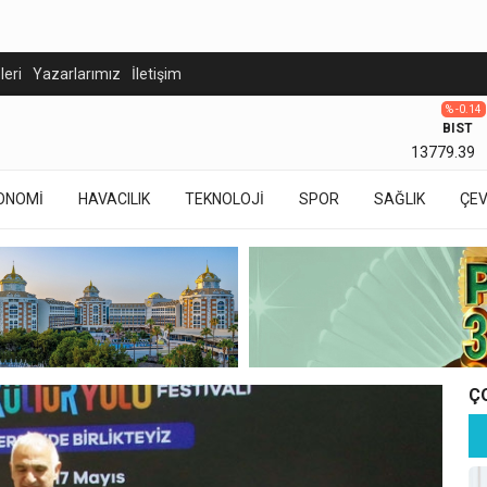
eleri
Yazarlarımız
İletişim
% -0.14
BIST
13779.39
ONOMİ
HAVACILIK
TEKNOLOJİ
SPOR
SAĞLIK
ÇE
Ç