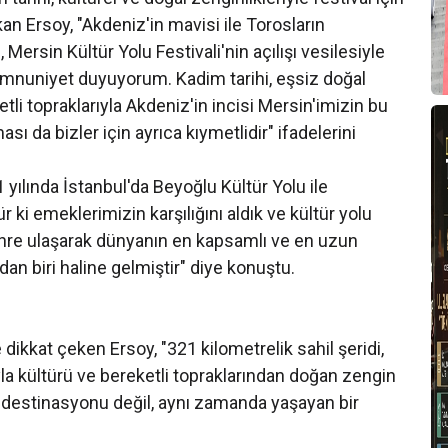
an Ersoy, "Akdeniz'in mavisi ile Torosların
Mersin Kültür Yolu Festivali'nin açılışı vesilesiyle
memnuniyet duyuyorum. Kadim tarihi, eşsiz doğal
ketli topraklarıyla Akdeniz'in incisi Mersin'imizin bu
ı da bizler için ayrıca kıymetlidir" ifadelerini
 yılında İstanbul'da Beyoğlu Kültür Yolu ile
 ki emeklerimizin karşılığını aldık ve kültür yolu
ehre ulaşarak dünyanın en kapsamlı ve en uzun
an biri haline gelmiştir" diye konuştu.
e dikkat çeken Ersoy, "321 kilometrelik sahil şeridi,
ayla kültürü ve bereketli topraklarından doğan zengin
m destinasyonu değil, aynı zamanda yaşayan bir