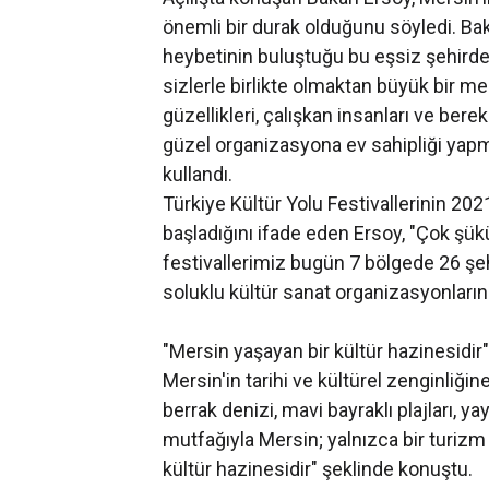
önemli bir durak olduğunu söyledi. Bak
heybetinin buluştuğu bu eşsiz şehirde, 
sizlerle birlikte olmaktan büyük bir 
güzellikleri, çalışkan insanları ve bere
güzel organizasyona ev sahipliği yapmas
kullandı.
Türkiye Kültür Yolu Festivallerinin 2021
başladığını ifade eden Ersoy, "Çok şükür
festivallerimiz bugün 7 bölgede 26 ş
soluklu kültür sanat organizasyonlarınd
"Mersin yaşayan bir kültür hazinesidir"
Mersin'in tarihi ve kültürel zenginliğin
berrak denizi, mavi bayraklı plajları, y
mutfağıyla Mersin; yalnızca bir turiz
kültür hazinesidir" şeklinde konuştu.