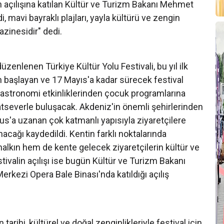
in açılışına katılan Kültür ve Turizm Bakanı Mehmet
i, mavi bayraklı plajları, yayla kültürü ve zengin
azinesidir" dedi.
üzenlenen Türkiye Kültür Yolu Festivali, bu yıl ilk
n başlayan ve 17 Mayıs'a kadar sürecek festival
astronomi etkinliklerinden çocuk programlarına
tseverle buluşacak. Akdeniz'in önemli şehirlerinden
sus'a uzanan çok katmanlı yapısıyla ziyaretçilere
acağı kaydedildi. Kentin farklı noktalarında
alkın hem de kente gelecek ziyaretçilerin kültür ve
ivalin açılışı ise bugün Kültür ve Turizm Bakanı
kezi Opera Bale Binası'nda katıldığı açılış
tarihi, kültürel ve doğal zenginlikleriyle festival için