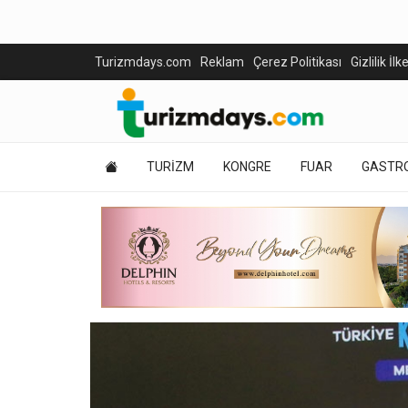
Turizmdays.com
Reklam
Çerez Politikası
Gizlilik İlk
TURİZM
KONGRE
FUAR
GASTR