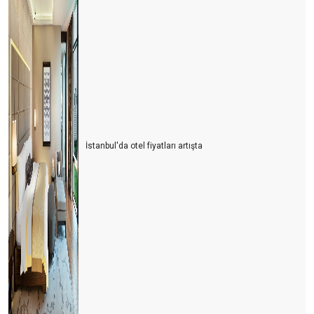
İstanbul'da otel fiyatları artışta