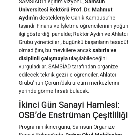
SAMSİAD’ın eğitim vizyonu,
Samsun
Üniversitesi Rektörü Prof. Dr. Mahmut
Aydın
’ın destekleriyle Canik Kampüsü’ne
taşındı. Finans ve İşletme öğrencilerinin yoğun
ilgi gösterdiği panelde; Rektör Aydın ve Ahlatcı
Grubu yöneticileri, bugünkü başarıların tesadüf
olmadığını, bu mevkilere ancak
sabırla ve
disiplinli çalışmayla
ulaşılabileceğini
vurguladılar. SAMSİAD tarafından organize
edilecek teknik gezi ile öğrenciler, Ahlatcı
Grubu'nun Çorum'daki üretim merkezlerini
yerinde görme fırsatı bulacak.
İkinci Gün Sanayi Hamlesi:
OSB’de Enstrüman Çeşitliliği
Programın ikinci günü, Samsun Organize
Sanayi Bölgesi’nde,
Doğuş Okul Mobilyaları