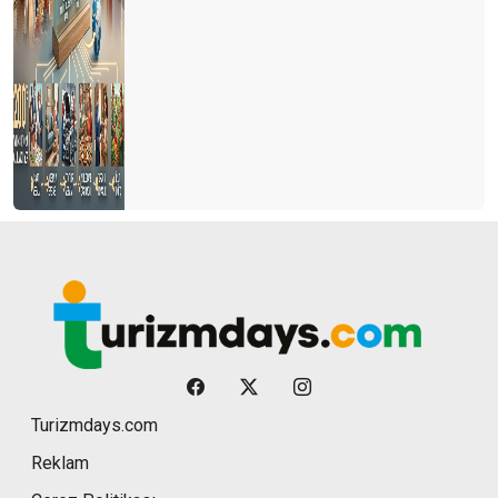
Turizmdays.com
Reklam