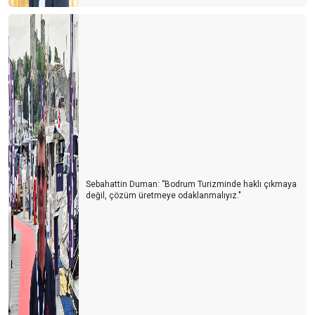
Sebahattin Duman: ‘’Bodrum Turizminde haklı çıkmaya
değil, çözüm üretmeye odaklanmalıyız."