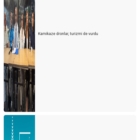
Kamikaze dronlar, turizmi de vurdu