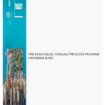
PINE BEACH BELEK, TURQUALITY® DESTEK PROGRAMI
KAPSAMINA ALINDI