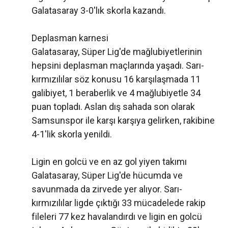
Galatasaray 3-0'lık skorla kazandı.
Deplasman karnesi
Galatasaray, Süper Lig'de mağlubiyetlerinin
hepsini deplasman maçlarında yaşadı. Sarı-
kırmızılılar söz konusu 16 karşılaşmada 11
galibiyet, 1 beraberlik ve 4 mağlubiyetle 34
puan topladı. Aslan dış sahada son olarak
Samsunspor ile karşı karşıya gelirken, rakibine
4-1'lik skorla yenildi.
Ligin en golcü ve en az gol yiyen takımı
Galatasaray, Süper Lig'de hücumda ve
savunmada da zirvede yer alıyor. Sarı-
kırmızılılar ligde çıktığı 33 mücadelede rakip
fileleri 77 kez havalandırdı ve ligin en golcü