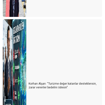
Korhan Alşan: ''Turizme değer katanlar desteklensin,
zarar verenler bedelini ödesin"