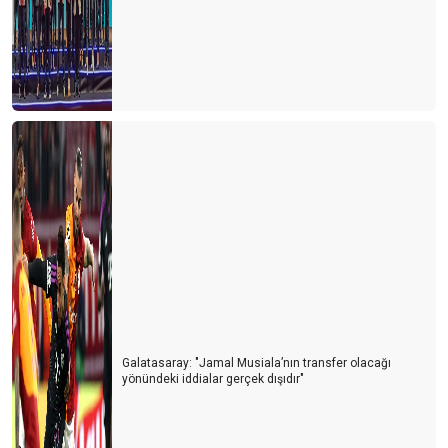
Galatasaray: "Jamal Musiala’nın transfer olacağı
yönündeki iddialar gerçek dışıdır"