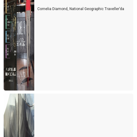
Cornelia Diamond, National Geographic Traveller’da