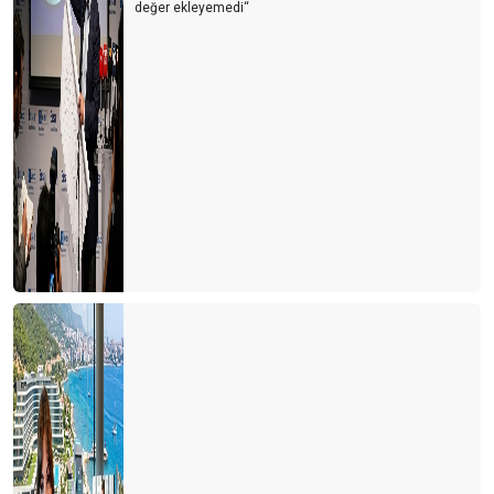
değer ekleyemedi‘‘