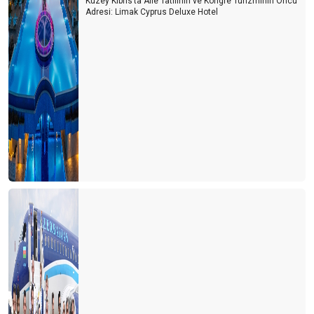
Kuzey Kıbrıs’ta Aile Tatilinin ve Kongre Turizminin Öncü
Adresi: Limak Cyprus Deluxe Hotel