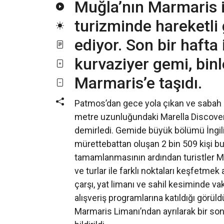
Muğla’nın Marmaris i
turizminde hareketl
ediyor. Son bir hafta 
kurvaziyer gemi, binl
Marmaris’e taşıdı.
Patmos’dan gece yola çıkan ve sabah s
metre uzunluğundaki Marella Discover
demirledi. Gemide büyük bölümü İngili
mürettebattan oluşan 2 bin 509 kişi b
tamamlanmasının ardından turistler Mar
ve turlar ile farklı noktaları keşfetmek
çarşı, yat limanı ve sahil kesiminde vaki
alışveriş programlarına katıldığı görül
Marmaris Limanı’ndan ayrılarak bir son