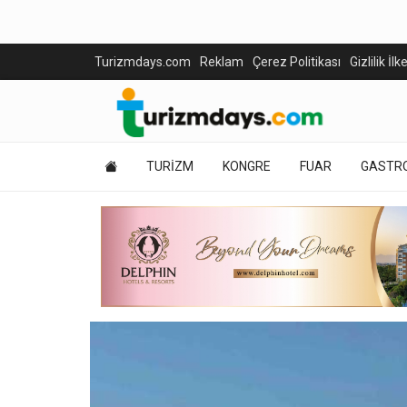
Turizmdays.com
Reklam
Çerez Politikası
Gizlilik İlk
TURİZM
KONGRE
FUAR
GASTR