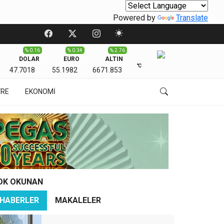
Powered by
Translate
% 0.16
% 0.34
% 2.76
DOLAR
EURO
ALTIN
℃
47.7018
55.1982
6671.853
VRE
EKONOMİ
OK OKUNAN
HABERLER
MAKALELER