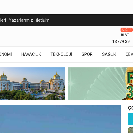
eleri
Yazarlarımız
İletişim
% -0.14
BIST
13779.39
ONOMİ
HAVACILIK
TEKNOLOJİ
SPOR
SAĞLIK
ÇE
Ç