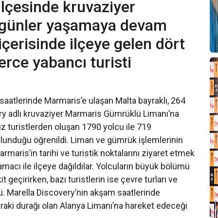
lçesinde kruvaziyer
i günler yaşamaya devam
içerisinde ilçeye gelen dört
erce yabancı turisti
aatlerinde Marmaris’e ulaşan Malta bayraklı, 264
y adlı kruvaziyer Marmaris Gümrüklü Limanı’na
z turistlerden oluşan 1790 yolcu ile 719
ulunduğu öğrenildi. Liman ve gümrük işlemlerinin
maris’in tarihi ve turistik noktalarını ziyaret etmek
 amacı ile ilçeye dağıldılar. Yolcuların büyük bölümü
t geçirirken, bazı turistlerin ise çevre turları ve
dü. Marella Discovery’nin akşam saatlerinde
raki durağı olan Alanya Limanı’na hareket edeceği