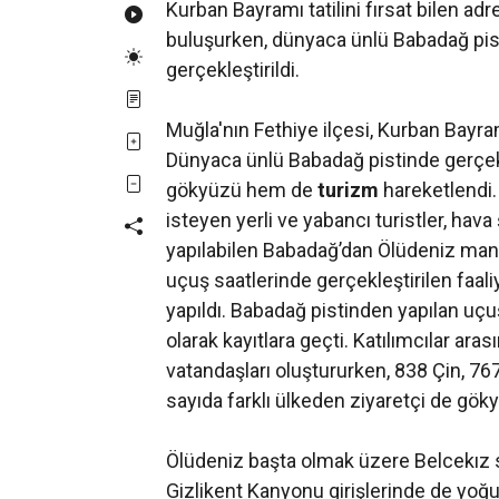
Kurban Bayramı tatilini fırsat bilen adr
buluşurken, dünyaca ünlü Babadağ pi
gerçekleştirildi.
Muğla'nın Fethiye ilçesi, Kurban Bayram
Dünyaca ünlü Babadağ pistinde gerçek
gökyüzü hem de
turizm
hareketlendi.
isteyen yerli ve yabancı turistler, hav
yapılabilen Babadağ’dan Ölüdeniz man
uçuş saatlerinde gerçekleştirilen faa
yapıldı. Babadağ pistinden yapılan uçuş
olarak kayıtlara geçti. Katılımcılar ara
vatandaşları oluştururken, 838 Çin, 76
sayıda farklı ülkeden ziyaretçi de gök
Ölüdeniz başta olmak üzere Belcekız sa
Gizlikent Kanyonu girişlerinde de yo