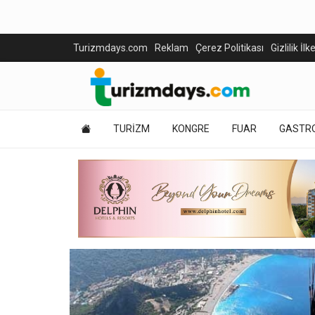
Turizmdays.com
Reklam
Çerez Politikası
Gizlilik İlk
TURİZM
KONGRE
FUAR
GASTR