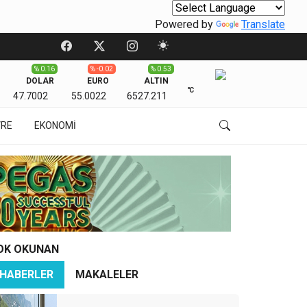
Powered by
Translate
% 0.16
% -0.02
% 0.53
DOLAR
EURO
ALTIN
℃
47.7002
55.0022
6527.211
VRE
EKONOMİ
OK OKUNAN
HABERLER
MAKALELER