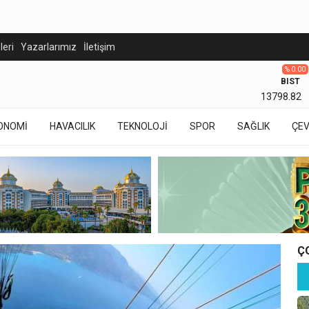
eleri
Yazarlarımız
İletişim
% 0.00
BIST
13798.82
ONOMİ
HAVACILIK
TEKNOLOJİ
SPOR
SAĞLIK
ÇE
Ç