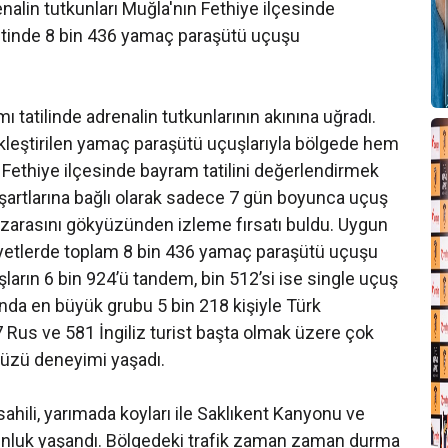
enalin tutkunları Muğla'nın Fethiye ilçesinde
stinde 8 bin 436 yamaç paraşütü uçuşu
ı tatilinde adrenalin tutkunlarının akınına uğradı.
leştirilen yamaç paraşütü uçuşlarıyla bölgede hem
 Fethiye ilçesinde bayram tatilini değerlendirmek
a şartlarına bağlı olarak sadece 7 gün boyunca uçuş
zarasını gökyüzünden izleme fırsatı buldu. Uygun
liyetlerde toplam 8 bin 436 yamaç paraşütü uçuşu
ların 6 bin 924’ü tandem, bin 512’si ise single uçuş
sında en büyük grubu 5 bin 218 kişiyle Türk
7 Rus ve 581 İngiliz turist başta olmak üzere çok
yüzü deneyimi yaşadı.
hili, yarımada koyları ile Saklıkent Kanyonu ve
ğunluk yaşandı. Bölgedeki trafik zaman zaman durma